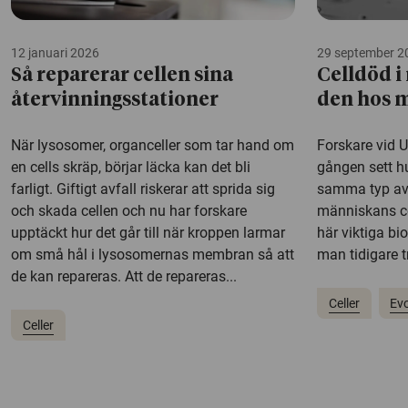
12 januari 2026
29 september 2
Så reparerar cellen sina
Celldöd i
återvinningsstationer
den hos 
När lysosomer, organceller som tar hand om
Forskare vid U
en cells skräp, börjar läcka kan det bli
gången sett h
farligt. Giftigt avfall riskerar att sprida sig
samma typ av
och skada cellen och nu har forskare
människans cel
upptäckt hur det går till när kroppen larmar
här viktiga bi
om små hål i lysosomernas membran så att
man tidigare tr
de kan repareras. Att de repareras...
Celler
Evo
Celler