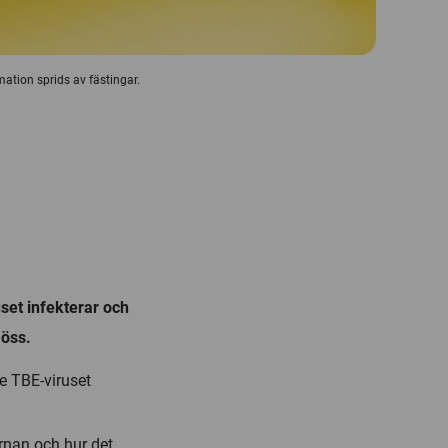
ation sprids av fästingar.
set infekterar och
möss.
de TBE-viruset
ärnan och hur det