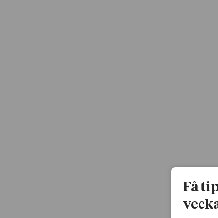
Få ti
vecka