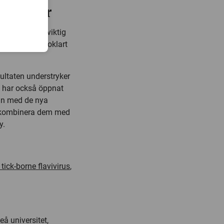
r skador
et spelar en viktig
 det har varit oklart
ultaten understryker
i har också öppnat
nan med de nya
t kombinera dem med
y.
tick-borne flavivirus
,
eå universitet,