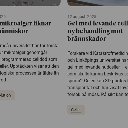
025
12 augusti 2025
 mikroalger liknar
Gel med levande cell
människor
ny behandling mot
brännskador
meå universitet har för första
ur mikroalger genomgår
Forskare vid Katastrofmedici
 programmerad celldöd som
och Linköpings universitet har
ler. Upptäckten visar att den
gel med levande hudceller – et
ologiska processen är äldre än
som skulle kunna beskrivas 
ott.
spruta”. Gelen kan 3D-printas ti
transplantat och har visat lova
försök på möss. På sikt kan te
lution
Celler