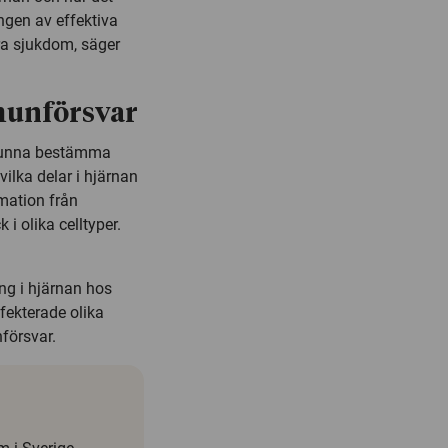
ngen av effektiva
a sjukdom, säger
munförsvar
 kunna bestämma
ilka delar i hjärnan
mation från
i olika celltyper.
ing i hjärnan hos
fekterade olika
försvar.