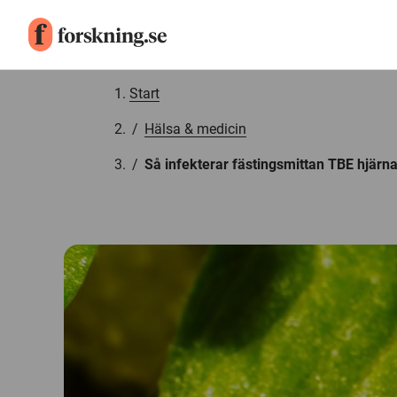
Gå till innehåll
Start
/
Hälsa & medicin
/
Så infekterar fästingsmittan TBE hjärn