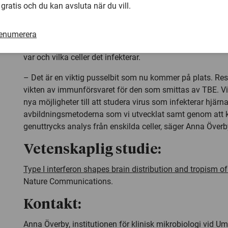
 gratis och du kan avsluta när du vill.
Immunförsvaret spelar roll fö
Det är sedan tidigare känt att det medfödda immunförsvar
renumerera
roll i att förhindra TBE-viruset från att skada hjärnan, men
var och vilka celler det infekterar.
– Det är en viktig pusselbit som nu kommer på plats. Res
vikten av immunförsvaret för den som smittas av TBE. V
nya möjligheter till att studera virus som infekterar hjär
avbildningsmetoderna som vi utvecklat samt genom at
genuttrycks analys från enskilda celler, säger Anna Överb
Vetenskaplig studie:
Type I interferon shapes brain distribution and tropism of 
Nature Communications
.
Kontakt:
Anna Överby, institutionen för klinisk mikrobiologi vid Um