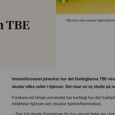
TBE-virus som orsakar hjärninflamm
n TBE
Immunförsvaret påverkar hur det fästingburna TBE-viru
skadar olika celler i hjärnan. Det visar en ny studie på 
Forskare vid Umeå universitet har kartlagt hur det frukta
infekterar hjärnan och orsakar hjärninflammation.
– Den här ökade förståelsen för hur viruset beter sig i hj