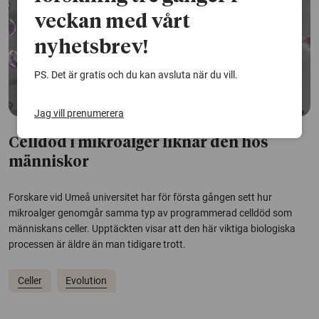
veckan med vårt
nyhetsbrev!
PS. Det är gratis och du kan avsluta när du vill.
Jag vill prenumerera
Celldöd i mikroalger liknar den hos
människor
Forskare vid Umeå universitet har för första gången sett hur
mikroalger genomgår samma typ av programmerad celldöd som
människans celler. Upptäckten visar att den här viktiga biologiska
processen är äldre än man tidigare trott.
Celler
Evolution