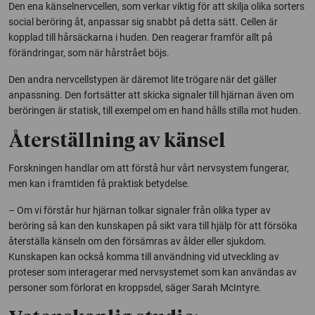
Den ena känselnervcellen, som verkar viktig för att skilja olika sorters
social beröring åt, anpassar sig snabbt på detta sätt. Cellen är
kopplad till hårsäckarna i huden. Den reagerar framför allt på
förändringar, som när hårstrået böjs.
Den andra nervcellstypen är däremot lite trögare när det gäller
anpassning. Den fortsätter att skicka signaler till hjärnan även om
beröringen är statisk, till exempel om en hand hålls stilla mot huden.
Återställning av känsel
Forskningen handlar om att förstå hur vårt nervsystem fungerar,
men kan i framtiden få praktisk betydelse.
– Om vi förstår hur hjärnan tolkar signaler från olika typer av
beröring så kan den kunskapen på sikt vara till hjälp för att försöka
återställa känseln om den försämras av ålder eller sjukdom.
Kunskapen kan också komma till användning vid utveckling av
proteser som interagerar med nervsystemet som kan användas av
personer som förlorat en kroppsdel, säger Sarah McIntyre.