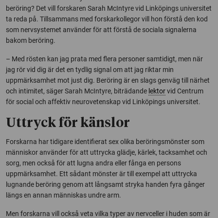
beröring? Det vill forskaren Sarah McIntyre vid Linköpings universitet
ta reda på. Tillsammans med forskarkollegor vill hon förstå den kod
som nervsystemet använder för att förstå de sociala signalerna
bakom beröring.
– Med rösten kan jag prata med flera personer samtidigt, men när
jag rör vid dig är det en tydlig signal om att jag riktar min
uppmärksamhet mot just dig. Beröring är en slags genväg till närhet
och intimitet, säger Sarah McIntyre, biträdande
lektor
vid Centrum
för social och affektiv neurovetenskap vid Linköpings universitet.
Uttryck för känslor
Forskarna har tidigare identifierat sex olika beröringsmönster som
människor använder för att uttrycka glädje, kärlek, tacksamhet och
sorg, men också för att lugna andra eller fånga en persons
uppmärksamhet. Ett sådant mönster är till exempel att uttrycka
lugnande beröring genom att långsamt stryka handen fyra gånger
längs en annan människas undre arm.
Men forskarna vill också veta vilka typer av nervceller i huden som är