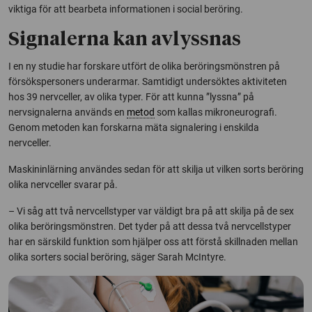
viktiga för att bearbeta informationen i social beröring.
Signalerna kan avlyssnas
I en ny studie har forskare utfört de olika beröringsmönstren på
försökspersoners underarmar. Samtidigt undersöktes aktiviteten
hos 39 nervceller, av olika typer. För att kunna ”lyssna” på
nervsignalerna används en
metod
som kallas mikroneurografi.
Genom metoden kan forskarna mäta signalering i enskilda
nervceller.
Maskininlärning användes sedan för att skilja ut vilken sorts beröring
olika nervceller svarar på.
– Vi såg att två nervcellstyper var väldigt bra på att skilja på de sex
olika beröringsmönstren. Det tyder på att dessa två nervcellstyper
har en särskild funktion som hjälper oss att förstå skillnaden mellan
olika sorters social beröring, säger Sarah McIntyre.