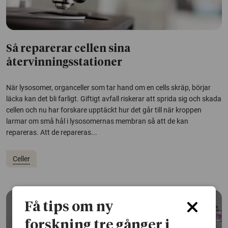
Så reparerar cellen sina
återvinningsstationer
När lysosomer, organceller som tar hand om en cells skräp, börjar
läcka kan det bli farligt. Giftigt avfall riskerar att sprida sig och skada
cellen och nu har forskare upptäckt hur det går till när kroppen
larmar om små hål i lysosomernas membran så att de kan
repareras. Att de repareras...
Celler
Få tips om ny
forskning tre gånger i