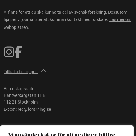
Vi finns för att du ska kunna ta del av svensk forskning. Dessutom
hjälper vi journalister att komma i kontakt med forskare.
Läs mer om
webbplatsen.
Tillbaka till toppen
Vetenskapsrådet
Hantverkargatan 11 B
112 21 Stockholm
E-post:
red@forskning.se
Tillgänglighet
Vi använder kakor för att ge dig en bättre