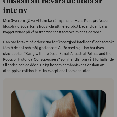
Önskan att bevara de döda är
inte ny
Men även om själva AI-tekniken är ny menar Hans Ruin,
professor
i
filosofi vid Södertörns högskola att nekrorobotik egentligen bara
bygger vidare på våra traditioner att försöka minnas de döda.
Han har forskat på gränserna för ”konstgjord intelligens” och försökt
förstå de hot och möjligheter som AI för med sig. Han har även
skrivit boken ”
Being with the Dead: Burial, Ancestral Politics and the
Roots of Historical Consciousness
” som handlar om vårt förhållande
till döden och de döda. Enligt honom är människans önskan att
återuppliva avlidna inte lika exceptionell som den låter.