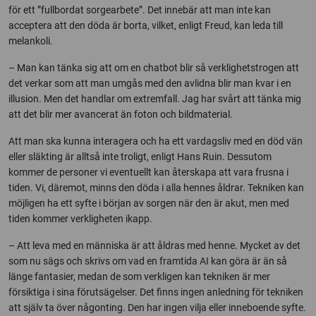
för ett ”fullbordat sorgearbete”. Det innebär att man inte kan
acceptera att den döda är borta, vilket, enligt Freud, kan leda till
melankoli.
– Man kan tänka sig att om en chatbot blir så verklighetstrogen att
det verkar som att man umgås med den avlidna blir man kvar i en
illusion. Men det handlar om extremfall. Jag har svårt att tänka mig
att det blir mer avancerat än foton och bildmaterial.
Att man ska kunna interagera och ha ett vardagsliv med en död vän
eller släkting är alltså inte troligt, enligt Hans Ruin. Dessutom
kommer de personer vi eventuellt kan återskapa att vara frusna i
tiden. Vi, däremot, minns den döda i alla hennes åldrar. Tekniken kan
möjligen ha ett syfte i början av sorgen när den är akut, men med
tiden kommer verkligheten ikapp.
– Att leva med en människa är att åldras med henne. Mycket av det
som nu sägs och skrivs om vad en framtida AI kan göra är än så
länge fantasier, medan de som verkligen kan tekniken är mer
försiktiga i sina förutsägelser. Det finns ingen anledning för tekniken
att själv ta över någonting. Den har ingen vilja eller inneboende syfte.