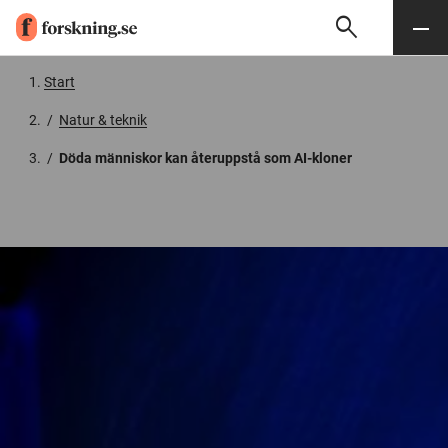
search
Sök
Meny
Gå till innehåll
Start
/
Natur & teknik
/
Döda människor kan återuppstå som AI-kloner