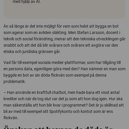
med hjälp av AI.
Än så länge är det inte möjligt för vem som helst att bygga en bot
som agerar som en avliden släkting. Men Stefan Larsson, docent i
teknik och social förändring, menar att den tekniska utvecklingen går
snabbt och att det då blir svårare och svårare att avgöra var den
etiska och juridiska gränsen går.
Vad får till exempel sociala medier-plattformar, som har tillgång till
en persons data, egentligen göra med den? Han nämner en man som
byggde en bot av sin döda flickvän som exempel på denna
problematik.
– Han använde en kraftfull chatbot, men hade bara ett visst antal
krediter och när de tog slut var det ju som att hon dog igen. Hur ska
man säkerställa att hon blir kvar i programmet? Det är ju skillnad att
bli av med till exempel sitt Spotifykonto och kontot som är ens
flickvän.