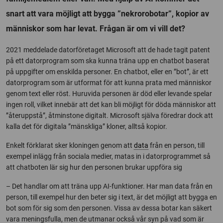
snart att vara möjligt att bygga ”nekrorobotar”, kopior av
människor som har levat. Frågan är om vi vill det?
2021 meddelade datorföretaget Microsoft att de hade tagit patent
på ett datorprogram som ska kunna träna upp en chatbot baserat
på uppgifter om enskilda personer. En chatbot, eller en ”bot”, är ett
datorprogram som är utformat för att kunna prata med människor
genom text eller röst. Huruvida personen är död eller levande spelar
ingen roll, vilket innebär att det kan bli möjligt för döda människor att
”återuppstå”, åtminstone digitalt. Microsoft själva föredrar dock att
kalla det för digitala ”mänskliga” kloner, alltså kopior.
Enkelt förklarat sker kloningen genom att
data
från en person, till
exempel inlägg från sociala medier, matas in i datorprogrammet så
att chatboten lär sig hur den personen brukar uppföra sig
– Det handlar om att träna upp AI-funktioner. Har man data från en
person, till exempel hur den beter sig i text, är det möjligt att bygga en
bot som för sig som den personen. Vissa av dessa botar kan säkert
vara meningsfulla, men de utmanar också vår syn på vad som är