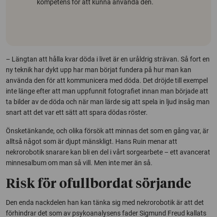
kompetens för att kunna använda den.
– Längtan att hålla kvar döda i livet är en uråldrig strävan. Så fort en
ny teknik har dykt upp har man börjat fundera på hur man kan
använda den för att kommunicera med döda. Det dröjde till exempel
inte länge efter att man uppfunnit fotografiet innan man började att
ta bilder av de döda och när man lärde sig att spela in ljud insåg man
snart att det var ett sätt att spara dödas röster.
Önsketänkande, och olika försök att minnas det som en gång var, är
alltså något som är djupt mänskligt. Hans Ruin menar att
nekrorobotik snarare kan bli en del i vårt sorgearbete – ett avancerat
minnesalbum om man så vill. Men inte mer än så.
Risk för ofullbordat sörjande
Den enda nackdelen han kan tänka sig med nekrorobotik är att det
förhindrar det som av psykoanalysens fader Sigmund Freud kallats