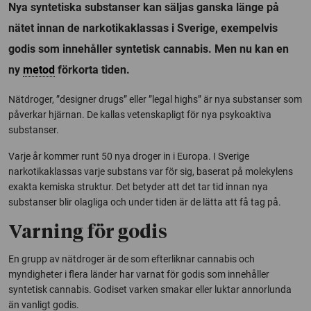
Nya syntetiska substanser kan säljas ganska länge på
nätet innan de narkotikaklassas i Sverige, exempelvis
godis som innehåller syntetisk cannabis. Men nu kan en
ny
metod
förkorta tiden.
Nätdroger, ”designer drugs” eller ”legal highs” är nya substanser som
påverkar hjärnan. De kallas vetenskapligt för nya psykoaktiva
substanser.
Varje år kommer runt 50 nya droger in i Europa. I Sverige
narkotikaklassas varje substans var för sig, baserat på molekylens
exakta kemiska struktur. Det betyder att det tar tid innan nya
substanser blir olagliga och under tiden är de lätta att få tag på.
Varning för godis
En grupp av nätdroger är de som efterliknar cannabis och
myndigheter i flera länder har varnat för godis som innehåller
syntetisk cannabis. Godiset varken smakar eller luktar annorlunda
än vanligt godis.