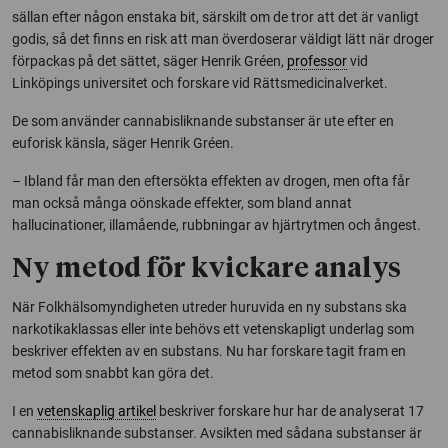
sällan efter någon enstaka bit, särskilt om de tror att det är vanligt
godis, så det finns en risk att man överdoserar väldigt lätt när droger
förpackas på det sättet, säger Henrik Gréen,
professor
vid
Linköpings universitet och forskare vid Rättsmedicinalverket.
De som använder cannabisliknande substanser är ute efter en
euforisk känsla, säger Henrik Gréen.
– Ibland får man den eftersökta effekten av drogen, men ofta får
man också många oönskade effekter, som bland annat
hallucinationer, illamående, rubbningar av hjärtrytmen och ångest.
Ny metod för kvickare analys
När Folkhälsomyndigheten utreder huruvida en ny substans ska
narkotikaklassas eller inte behövs ett vetenskapligt underlag som
beskriver effekten av en substans. Nu har forskare tagit fram en
metod som snabbt kan göra det.
I en
vetenskaplig artikel
beskriver forskare hur har de analyserat 17
cannabisliknande substanser. Avsikten med sådana substanser är