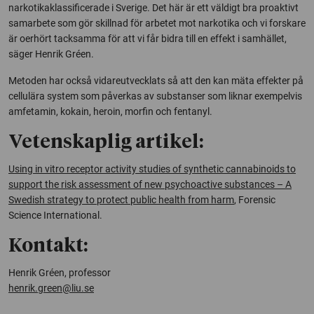
narkotikaklassificerade i Sverige. Det här är ett väldigt bra proaktivt
samarbete som gör skillnad för arbetet mot narkotika och vi forskare
är oerhört tacksamma för att vi får bidra till en effekt i samhället,
säger Henrik Gréen.
Metoden har också vidareutvecklats så att den kan mäta effekter på
cellulära system som påverkas av substanser som liknar exempelvis
amfetamin, kokain, heroin, morfin och fentanyl.
Vetenskaplig artikel:
Using in vitro receptor activity studies of synthetic cannabinoids to
support the risk assessment of new psychoactive substances – A
Swedish strategy to protect public health from harm
,
Forensic
Science International
.
Kontakt:
Henrik Gréen, professor
henrik.green@liu.se