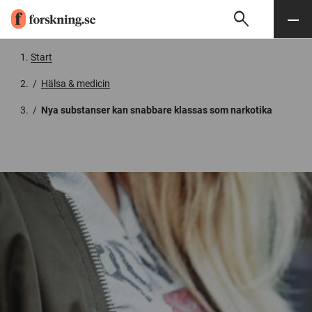
search
Sök
Meny
Gå till innehåll
Start
/
Hälsa & medicin
/
Nya substanser kan snabbare klassas som narkotika