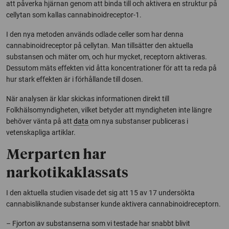
att påverka hjärnan genom att binda till och aktivera en struktur på
cellytan som kallas cannabinoidreceptor-1.
I den nya metoden används odlade celler som har denna
cannabinoidreceptor på cellytan. Man tillsätter den aktuella
substansen och mäter om, och hur mycket, receptorn aktiveras.
Dessutom mäts effekten vid åtta koncentrationer för att ta reda på
hur stark effekten är i förhållande till dosen.
När analysen är klar skickas informationen direkt till
Folkhälsomyndigheten, vilket betyder att myndigheten inte längre
behöver vänta på att
data
om nya substanser publiceras i
vetenskapliga artiklar.
Merparten har
narkotikaklassats
I den aktuella studien visade det sig att 15 av 17 undersökta
cannabisliknande substanser kunde aktivera cannabinoidreceptorn.
– Fjorton av substanserna som vi testade har snabbt blivit