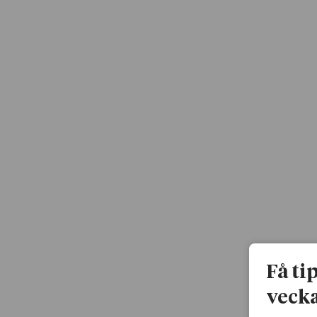
Få ti
vecka