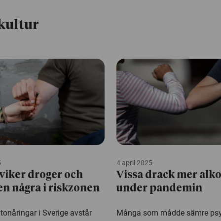
kultur
5
4 april 2025
viker droger och
Vissa drack mer alk
en några i riskzonen
under pandemin
 tonåringar i Sverige avstår
Många som mådde sämre psyk