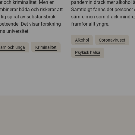
er och kriminalitet. Men en
pandemin drack mer alkohol ä
mbinerar båda och riskerar att
Samtidigt fanns det persone
lig spiral av substansbruk
sämre men som drack mindre, 
 beteende. Det visar forskning
framför allt yngre.
s universitet.
Alkohol
Coronaviruset
arn och unga
Kriminalitet
Psykisk hälsa