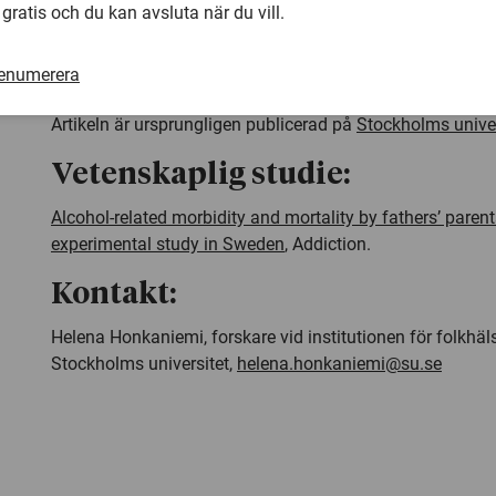
 gratis och du kan avsluta när du vill.
Studien bygger på svenska registerdata över alla fäder til
januari 1992 till december 1997, tre år före och tre år efte
renumerera
infördes.
Artikeln är ursprungligen publicerad på
Stockholms univer
Vetenskaplig studie:
Alcohol-related morbidity and mortality by fathers’ parent
experimental study in Sweden
,
Addiction
.
Kontakt:
Helena Honkaniemi, forskare vid institutionen för folkhä
Stockholms universitet,
helena.honkaniemi@su.se