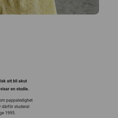
sk att bli akut
visar en studie.
 om pappaledighet
r därför studerat
ige 1995.