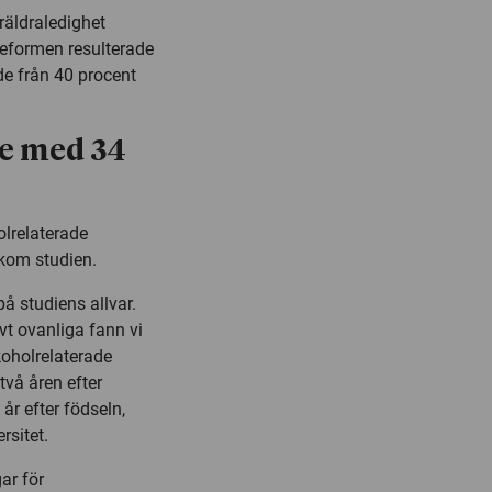
räldraledighet
Reformen resulterade
de från 40 procent
e med 34
olrelaterade
akom studien.
 studiens allvar.
vt ovanliga fann vi
koholrelaterade
vå åren efter
år efter födseln,
rsitet.
ar för