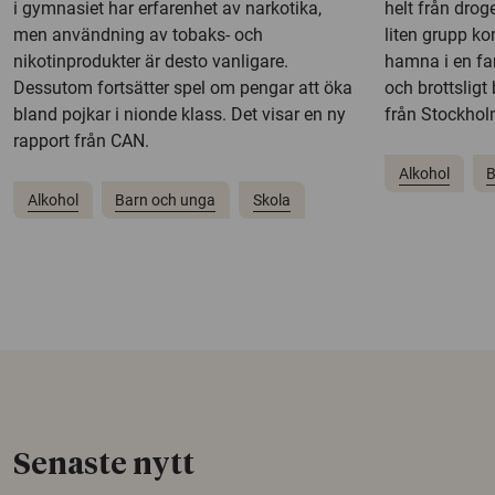
i gymnasiet har erfarenhet av narkotika,
helt från drog
men användning av tobaks- och
liten grupp ko
nikotinprodukter är desto vanligare.
hamna i en far
Dessutom fortsätter spel om pengar att öka
och brottsligt
bland pojkar i nionde klass. Det visar en ny
från Stockholm
rapport från CAN.
Alkohol
B
Alkohol
Barn och unga
Skola
Senaste nytt