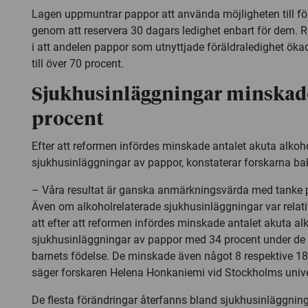
Lagen uppmuntrar pappor att använda möjligheten till fö
genom att reservera 30 dagars ledighet enbart för dem. 
i att andelen pappor som utnyttjade föräldraledighet öka
till över 70 procent.
Sjukhusinläggningar minskad
procent
Efter att reformen infördes minskade antalet akuta alkoh
sjukhusinläggningar av pappor, konstaterar forskarna b
– Våra resultat är ganska anmärkningsvärda med tanke på
Även om alkoholrelaterade sjukhusinläggningar var relati
att efter att reformen infördes minskade antalet akuta al
sjukhusinläggningar av pappor med 34 procent under de t
barnets födelse. De minskade även något 8 respektive 18 
säger forskaren Helena Honkaniemi vid Stockholms unive
De flesta förändringar återfanns bland sjukhusinläggning