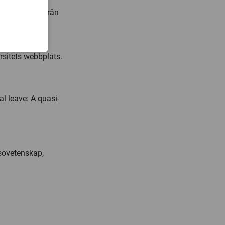
l barn födda från
r att reformen
sitets webbplats.
al leave: A quasi-
lsovetenskap,