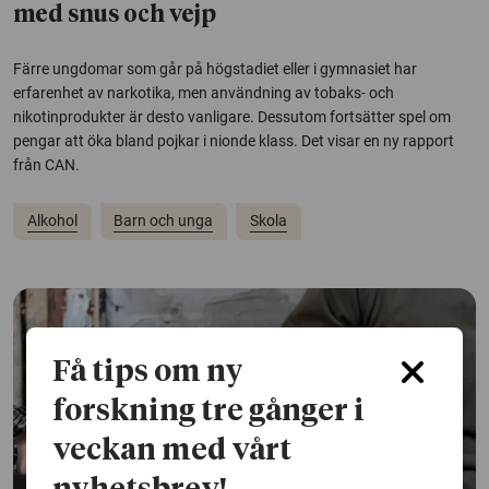
med snus och vejp
Färre ungdomar som går på högstadiet eller i gymnasiet har
erfarenhet av narkotika, men användning av tobaks- och
nikotinprodukter är desto vanligare. Dessutom fortsätter spel om
pengar att öka bland pojkar i nionde klass. Det visar en ny rapport
från CAN.
Alkohol
Barn och unga
Skola
Få tips om ny
forskning tre gånger i
veckan med vårt