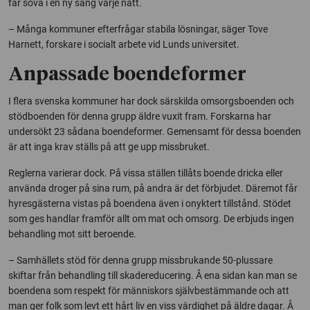
får sova i en ny säng varje natt.
– Många kommuner efterfrågar stabila lösningar, säger Tove
Harnett, forskare i socialt arbete vid Lunds universitet.
Anpassade boendeformer
I flera svenska kommuner har dock särskilda omsorgsboenden och
stödboenden för denna grupp äldre vuxit fram. Forskarna har
undersökt 23 sådana boendeformer. Gemensamt för dessa boenden
är att inga krav ställs på att ge upp missbruket.
Reglerna varierar dock. På vissa ställen tillåts boende dricka eller
använda droger på sina rum, på andra är det förbjudet. Däremot får
hyresgästerna vistas på boendena även i onyktert tillstånd. Stödet
som ges handlar framför allt om mat och omsorg. De erbjuds ingen
behandling mot sitt beroende.
– Samhällets stöd för denna grupp missbrukande 50-plussare
skiftar från behandling till skadereducering. Å ena sidan kan man se
boendena som respekt för människors självbestämmande och att
man ger folk som levt ett hårt liv en viss värdighet på äldre dagar. Å