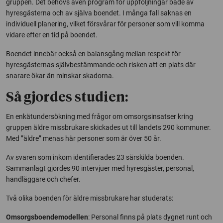
gruppen. Det behövs även program för uppföljningar både av
hyresgästerna och av själva boendet. I många fall saknas en
individuell planering, vilket försvårar för personer som vill komma
vidare efter en tid på boendet.
Boendet innebär också en balansgång mellan respekt för
hyresgästernas självbestämmande och risken att en plats där
snarare ökar än minskar skadorna.
Så gjordes studien:
En enkätundersökning med frågor om omsorgsinsatser kring
gruppen äldre missbrukare skickades ut till landets 290 kommuner.
Med ”äldre” menas här personer som är över 50 år.
Av svaren som inkom identifierades 23 särskilda boenden.
Sammanlagt gjordes 90 intervjuer med hyresgäster, personal,
handläggare och chefer.
Två olika boenden för äldre missbrukare har studerats:
Omsorgsboendemodellen
: Personal finns på plats dygnet runt och