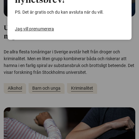
nyhetsbrev!
PS. Det är gratis och du kan avsluta när du vill.
Unga undviker droger och brott – men
Jag vill prenumerera
några i riskzonen
De allra flesta tonåringar i Sverige avstår helt från droger och
kriminalitet. Men en liten grupp kombinerar båda och riskerar att
hamna i en farlig spiral av substansbruk och brottsligt beteende. Det
visar forskning från Stockholms universitet.
Alkohol
Barn och unga
Kriminalitet