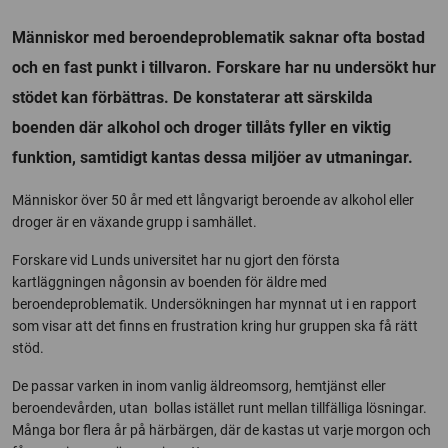
Människor med beroendeproblematik saknar ofta bostad
och en fast punkt i tillvaron. Forskare har nu undersökt hur
stödet kan förbättras. De konstaterar att särskilda
boenden där alkohol och droger tillåts fyller en viktig
funktion, samtidigt kantas dessa miljöer av utmaningar.
Människor över 50 år med ett långvarigt beroende av alkohol eller
droger är en växande grupp i samhället.
Forskare vid Lunds universitet har nu gjort den första
kartläggningen någonsin av boenden för äldre med
beroendeproblematik. Undersökningen har mynnat ut i en rapport
som visar att det finns en frustration kring hur gruppen ska få rätt
stöd.
De passar varken in inom vanlig äldreomsorg, hemtjänst eller
beroendevården, utan bollas istället runt mellan tillfälliga lösningar.
Många bor flera år på härbärgen, där de kastas ut varje morgon och