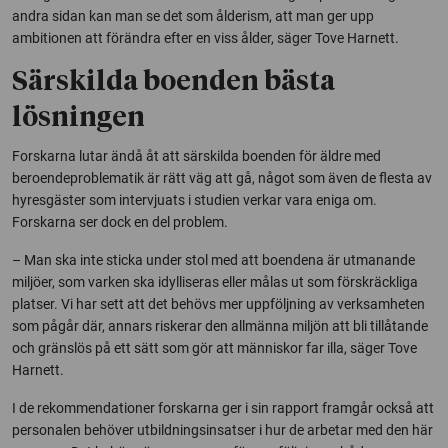
andra sidan kan man se det som ålderism, att man ger upp
ambitionen att förändra efter en viss ålder, säger Tove Harnett.
Särskilda boenden bästa
lösningen
Forskarna lutar ändå åt att särskilda boenden för äldre med
beroendeproblematik är rätt väg att gå, något som även de flesta av
hyresgäster som intervjuats i studien verkar vara eniga om.
Forskarna ser dock en del problem.
– Man ska inte sticka under stol med att boendena är utmanande
miljöer, som varken ska idylliseras eller målas ut som förskräckliga
platser. Vi har sett att det behövs mer uppföljning av verksamheten
som pågår där, annars riskerar den allmänna miljön att bli tillåtande
och gränslös på ett sätt som gör att människor far illa, säger Tove
Harnett.
I de rekommendationer forskarna ger i sin rapport framgår också att
personalen behöver utbildningsinsatser i hur de arbetar med den här