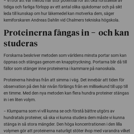
− Vi tror att vår metod har stor potential för att öka förståelse av
tidiga och farliga förlopp av ett antal olika sjukdomar och på sikt
leda till kunskap om hur läkemedel kan motverka dem, säger
kemiforskaren Andreas Dahlin vid Chalmers tekniska högskola.
Proteinerna fångas in − och kan
studeras
Forskarna beskriver metoden som världens minsta portar som kan
öppnas och stängas genom en knapptryckning. Portarna blir då till
fällor som stänger inne proteinerna i kammare på nanoskala.
Proteinerna hindras från att simma i väg. Det innebär att tiden för
observation på den här nivån förlängs från en millisekund till upp till
en timme. Med den nya metoden kan flera hundra proteiner stängas
in i en liten volym.
− Klumparna som vi vill kunna se och förstå bättre utgörs av
hundratals proteiner, så ska vi kunna studera dem måste vi kunna
stänga in så stora mängder. Den höga koncentrationen i den lilla
volymen gör att proteinerna naturligt stöter ihop med varandra vilket