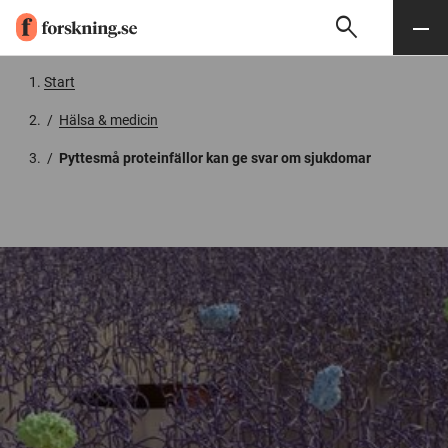
search
Sök
Meny
Gå till innehåll
Start
/
Hälsa & medicin
/
Pyttesmå proteinfällor kan ge svar om sjukdomar