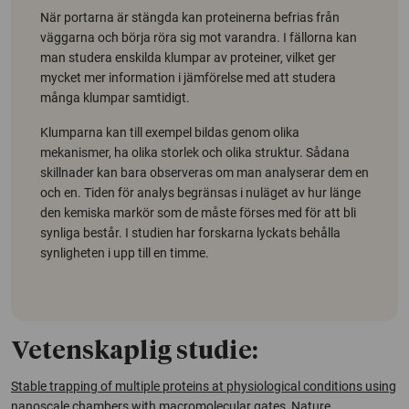
När portarna är stängda kan proteinerna befrias från
väggarna och börja röra sig mot varandra. I fällorna kan
man studera enskilda klumpar av proteiner, vilket ger
mycket mer information i jämförelse med att studera
många klumpar samtidigt.
Klumparna kan till exempel bildas genom olika
mekanismer, ha olika storlek och olika struktur. Sådana
skillnader kan bara observeras om man analyserar dem en
och en. Tiden för analys begränsas i nuläget av hur länge
den kemiska markör som de måste förses med för att bli
synliga består. I studien har forskarna lyckats behålla
synligheten i upp till en timme.
Vetenskaplig studie:
Stable trapping of multiple proteins at physiological conditions using
nanoscale chambers with macromolecular gates
,
Nature