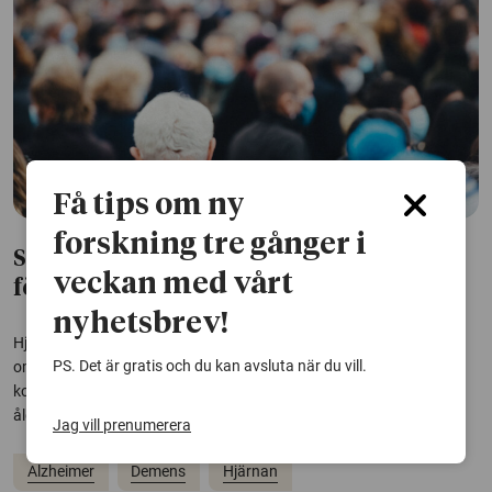
Få tips om ny
forskning tre gånger i
Så påverkar kön, gener och ålder risken
veckan med vårt
för alzheimer
nyhetsbrev!
Hjärnförändringar vid Alzheimers sjukdom har kartlagts i en
PS. Det är gratis och du kan avsluta när du vill.
omfattande internationell studie. Forskarna har undersökt
kopplingar mellan sjukdomen och genetiska riskfaktorer, kön och
ålder.
Jag vill prenumerera
Alzheimer
Demens
Hjärnan