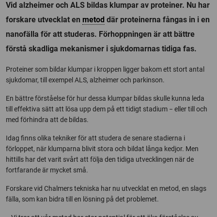
Vid alzheimer och ALS bildas klumpar av proteiner. Nu har
forskare utvecklat en
metod
där proteinerna fångas in i en
nanofälla för att studeras. Förhoppningen är att bättre
förstå skadliga mekanismer i sjukdomarnas tidiga fas.
Proteiner som bildar klumpar i kroppen ligger bakom ett stort antal
sjukdomar, till exempel ALS, alzheimer och parkinson.
En bättre förståelse för hur dessa klumpar bildas skulle kunna leda
till effektiva sätt att lösa upp dem på ett tidigt stadium − eller till och
med förhindra att de bildas.
Idag finns olika tekniker för att studera de senare stadierna i
förloppet, när klumparna blivit stora och bildat långa kedjor. Men
hittills har det varit svårt att följa den tidiga utvecklingen när de
fortfarande är mycket små.
Forskare vid Chalmers tekniska har nu utvecklat en metod, en slags
fälla, som kan bidra till en lösning på det problemet.