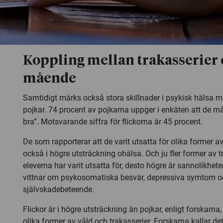
Koppling mellan trakasserier
mående
Samtidigt märks också stora skillnader i psykisk hälsa me
pojkar. 74 procent av pojkarna uppger i enkäten att de må
bra”. Motsvarande siffra för flickorna är 45 procent.
De som rapporterar att de varit utsatta för olika former a
också i högre utsträckning ohälsa. Och ju fler former av 
eleverna har varit utsatta för, desto högre är sannolikhet
vittnar om psykosomatiska besvär, depressiva symtom o
självskadebeteende.
Flickor är i högre utsträckning än pojkar, enligt forskarna, 
olika former av våld och trakasserier. Forskarna kallar det