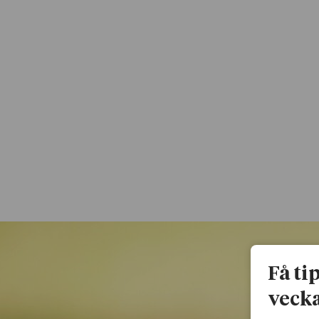
Få ti
vecka