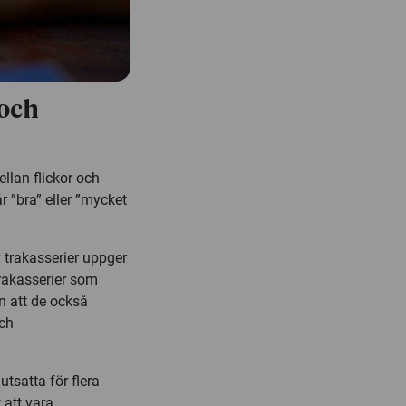
 och
llan flickor och
r ”bra” eller ”mycket
v trakasserier uppger
trakasserier som
en att de också
ch
utsatta för flera
 att vara