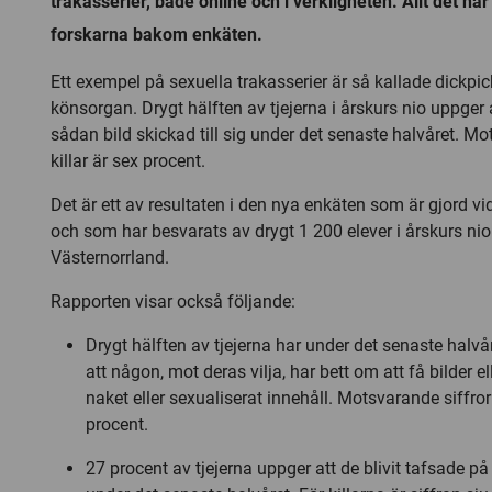
trakasserier, både online och i verkligheten. Allt det h
forskarna bakom enkäten.
Ett exempel på sexuella trakasserier är så kallade dickpic
könsorgan. Drygt hälften av tjejerna i årskurs nio uppger a
sådan bild skickad till sig under det senaste halvåret. Mo
killar är sex procent.
Det är ett av resultaten i den nya enkäten som är gjord vid
och som har besvarats av drygt 1 200 elever i årskurs nio 
Västernorrland.
Rapporten visar också följande:
Drygt hälften av tjejerna har under det senaste halvåre
att någon, mot deras vilja, har bett om att få bilder e
naket eller sexualiserat innehåll. Motsvarande siffror f
procent.
27 procent av tjejerna uppger att de blivit tafsade på 