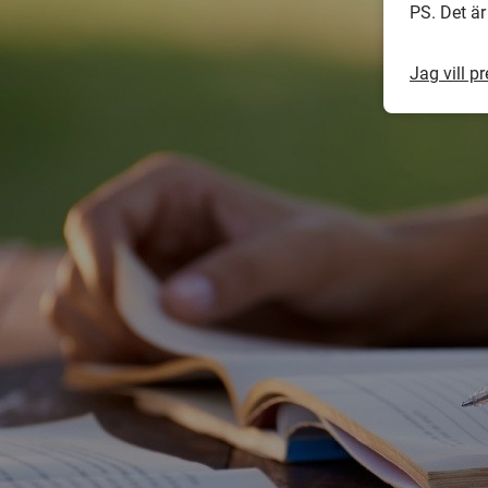
PS. Det är
Jag vill p