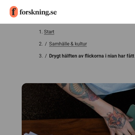
Gå till innehåll
Start
/
Samhälle & kultur
/
Drygt hälften av flickorna i nian har fåt