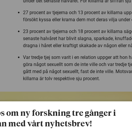
under det senaste halvåret. För killarna är siffran sju
27 procent av tjejerna och 13 procent av killarna up
försökt kyssa eller krama dem mot deras vilja under 
23 procent av tjejerna och 18 procent av killarna säg
senaste halvåret har blivit slagna, sparkade, knuffade
dragna i håret eller kraftigt skakade av någon eller n
Var tredje tjej som varit i en relation uppger att hon h
göra något sexuellt som de inte ville och var tredje tj
gått med på något sexuellt, fast de inte ville. Motsva
killarna är tolv respektive sju procent.
ps om ny forskning tre gånger i
n med vårt nyhetsbrev!