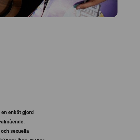
ar en enkät gjord
e välmående.
d och sexuella