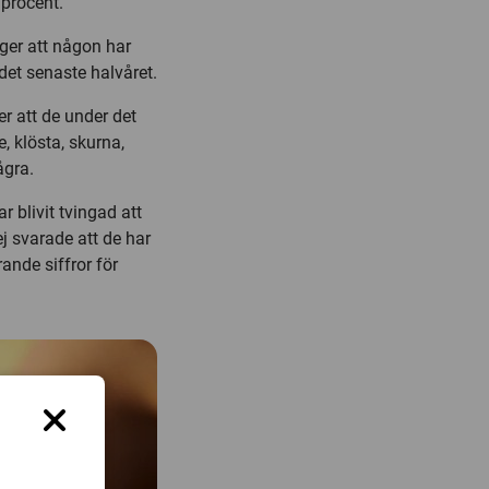
 procent.
pger att någon har
det senaste halvåret.
er att de under det
, klösta, skurna,
ågra.
ar blivit tvingad att
ej svarade att de har
rande siffror för