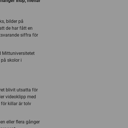
är hänger ihop, menar
ks, bilder på
tt de har fått en
tsvarande siffra för
 Mittuniversitetet
på skolor i
t blivit utsatta för
ller videoklipp med
ör killar är tolv
en eller flera gånger