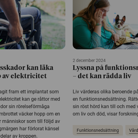
2 december 2024
sskador kan läka
Lyssna på funktions
 av elektricitet
– det kan rädda liv
agit fram ett implantat som
Liv värderas olika beroende 
lektricitet kan ge råttor med
en funktionsnedsättning. Rätt
or sin rörelseförmåga
sin röst hörd kan till och med
ombrottet väcker hopp om en
om liv och död, visar forsknin
 människor som till följd av
gmärgen har förlorat känsel
Funktionsnedsättning
Vård
 delar av kroppen.