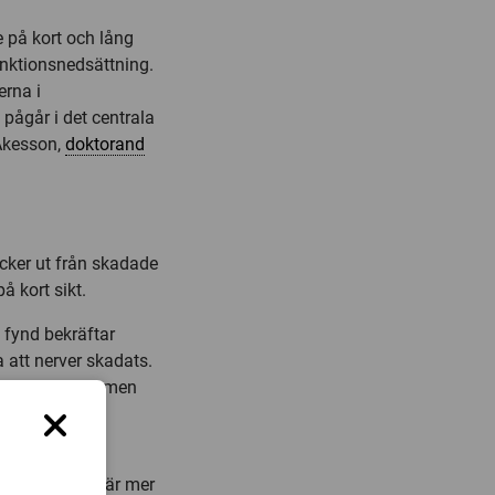
 på kort och lång
unktionsnedsättning.
erna i
pågår i det centrala
 Åkesson,
doktorand
äcker ut från skadade
å kort sikt.
s fynd bekräftar
 att nerver skadats.
ur aktiv sjukdomen
tt välja vilka
ehandling som är mer