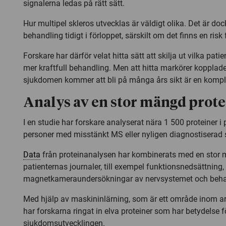
signalerna ledas på rätt sätt.
Hur multipel skleros utvecklas är väldigt olika. Det är dock 
behandling tidigt i förloppet, särskilt om det finns en risk
Forskare har därför velat hitta sätt att skilja ut vilka pat
mer kraftfull behandling. Men att hitta markörer kopplade 
sjukdomen kommer att bli på många års sikt är en kompl
Analys av en stor mängd prote
I en studie har forskare analyserat nära 1 500 proteiner i 
personer med misstänkt MS eller nyligen diagnostiserad
Data
från proteinanalysen har kombinerats med en stor 
patienternas journaler, till exempel funktionsnedsättning, 
magnetkameraundersökningar av nervsystemet och beha
Med hjälp av maskininlärning, som är ett område inom artif
har forskarna ringat in elva proteiner som har betydelse f
sjukdomsutvecklingen.