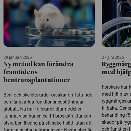
29 januari 2026
27 juni 2025
Ny metod kan förändra
Ryggmärg
framtidens
med hjälp
bentransplantationer
Forskare har t
med hjälp av e
Ben- och skelettskador orsakar omfattande
ryggmärgsskad
och långvariga funktionsnedsättningar
tillbaka. Gen
globalt. Nu har forskare i djurmodeller
behandling för
kunnat visa hur en cellfri broskstruktur kan
skador på ryg
styra benläkning på ett säkert sätt, utan att
och funktion i
framkalla starka immunsvar. Nästa steg är