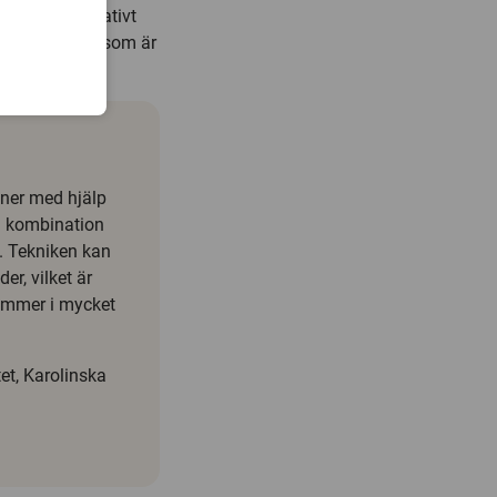
ch kostar relativt
a Gustafsson, som är
iner med hjälp
 i kombination
. Tekniken kan
, vilket är
kommer i mycket
et, Karolinska