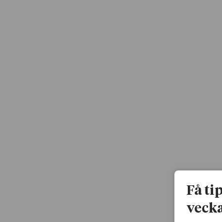
Få ti
vecka