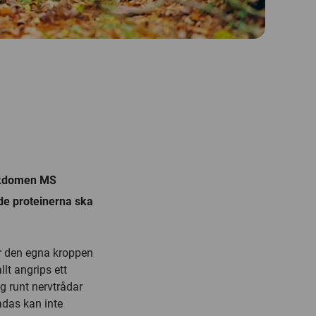
jukdomen MS
ade proteinerna ska
er den egna kroppen
lt angrips ett
g runt nervtrådar
adas kan inte