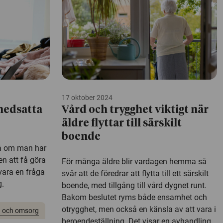
17 oktober 2024
nedsatta
Vård och trygghet viktigt när
äldre flyttar till särskilt
boende
på om man har
en att få göra
För många äldre blir vardagen hemma så
 vara en fråga
svår att de föredrar att flytta till ett särskilt
g.
boende, med tillgång till vård dygnet runt.
Bakom beslutet ryms både ensamhet och
otrygghet, men också en känsla av att vara i
 och omsorg
beroendeställning. Det visar en avhandling