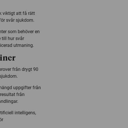
viktigt att få rätt
 för svår sjukdom.
ienter som behöver en
till hur svår
icerad utmaning.
iner
prover från drygt 90
 sjukdom.
mängd uppgifter från
resultat från
ndlingar.
iciell intelligens,
ör