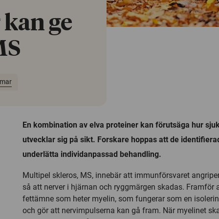
 kan ge
MS
omar
En kombination av elva proteiner kan förutsäga hur s
utvecklar sig på sikt. Forskare hoppas att de identifier
underlätta individanpassad behandling.
Multipel skleros, MS, innebär att immunförsvaret angrip
så att nerver i hjärnan och ryggmärgen skadas. Framför al
fettämne som heter myelin, som fungerar som en isolerin
och gör att nervimpulserna kan gå fram. När myelinet sk