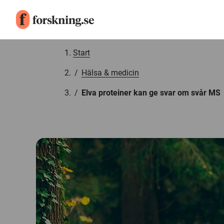
Gå till innehåll
Start
/
Hälsa & medicin
/
Elva proteiner kan ge svar om svår MS