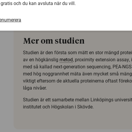
 gratis och du kan avsluta när du vill.
effektiv. Men sådan behandling kan ge mer biverkningar o
mycket, och en del patienter behöver den inte, säger Mik
professor
i bioinformatik vid Linköpings universitet.
renumerera
Mer om studien
Studien är den första som mätt en stor mängd prote
av en högkänslig
metod
,
proximity extension assay
,
med så kallad
next-generation sequencing
, PEA-NGS
med hög noggrannhet mäta även mycket små mängder
viktigt eftersom de aktuella proteinerna oftast före
låga nivåer.
Studien är ett samarbete mellan Linköpings universit
institutet och Högskolan i Skövde.