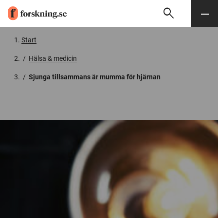
search
Sök
Meny
Gå till innehåll
Start
/
Hälsa & medicin
/
Sjunga tillsammans är mumma för hjärnan