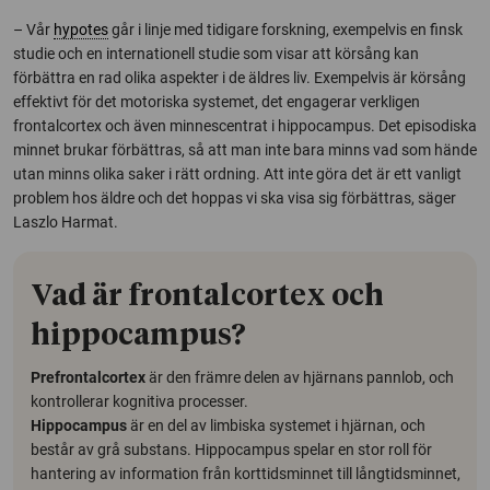
– Vår
hypotes
går i linje med tidigare forskning, exempelvis en finsk
studie och en internationell studie som visar att körsång kan
förbättra en rad olika aspekter i de äldres liv. Exempelvis är körsång
effektivt för det motoriska systemet, det engagerar verkligen
frontalcortex och även minnescentrat i hippocampus. Det episodiska
minnet brukar förbättras, så att man inte bara minns vad som hände
utan minns olika saker i rätt ordning. Att inte göra det är ett vanligt
problem hos äldre och det hoppas vi ska visa sig förbättras, säger
Laszlo Harmat.
Vad är frontalcortex och
hippocampus?
Prefrontalcortex
är den främre delen av hjärnans pannlob, och
kontrollerar kognitiva processer.
Hippocampus
är en del av limbiska systemet i hjärnan, och
består av grå substans. Hippocampus spelar en stor roll för
hantering av information från korttidsminnet till långtidsminnet,