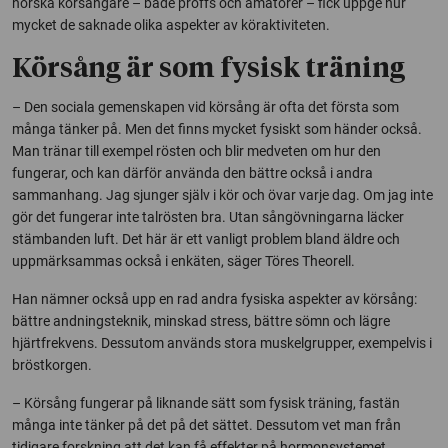
norska körsångare – både proffs och amatörer – fick uppge hur
mycket de saknade olika aspekter av köraktiviteten.
Körsång är som fysisk träning
– Den sociala gemenskapen vid körsång är ofta det första som
många tänker på. Men det finns mycket fysiskt som händer också.
Man tränar till exempel rösten och blir medveten om hur den
fungerar, och kan därför använda den bättre också i andra
sammanhang. Jag sjunger själv i kör och övar varje dag. Om jag inte
gör det fungerar inte talrösten bra. Utan sångövningarna läcker
stämbanden luft. Det här är ett vanligt problem bland äldre och
uppmärksammas också i enkäten, säger Töres Theorell.
Han nämner också upp en rad andra fysiska aspekter av körsång:
bättre andningsteknik, minskad stress, bättre sömn och lägre
hjärtfrekvens. Dessutom används stora muskelgrupper, exempelvis i
bröstkorgen.
– Körsång fungerar på liknande sätt som fysisk träning, fastän
många inte tänker på det på det sättet. Dessutom vet man från
tidigare forskning att det kan få effekter på hormonsystemet.