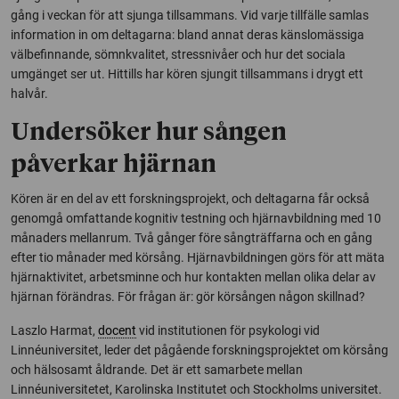
gång i veckan för att sjunga tillsammans. Vid varje tillfälle samlas
information in om deltagarna: bland annat deras känslomässiga
välbefinnande, sömnkvalitet, stressnivåer och hur det sociala
umgänget ser ut. Hittills har kören sjungit tillsammans i drygt ett
halvår.
Undersöker hur sången
påverkar hjärnan
Kören är en del av ett forskningsprojekt, och deltagarna får också
genomgå omfattande kognitiv testning och hjärnavbildning med 10
månaders mellanrum. Två gånger före sångträffarna och en gång
efter tio månader med körsång. Hjärnavbildningen görs för att mäta
hjärnaktivitet, arbetsminne och hur kontakten mellan olika delar av
hjärnan förändras. För frågan är: gör körsången någon skillnad?
Laszlo Harmat,
docent
vid institutionen för psykologi vid
Linnéuniversitet, leder det pågående forskningsprojektet om körsång
och hälsosamt åldrande. Det är ett samarbete mellan
Linnéuniversitetet, Karolinska Institutet och Stockholms universitet.