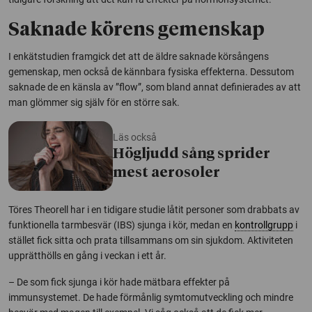
Saknade körens gemenskap
I enkätstudien framgick det att de äldre saknade körsångens
gemenskap, men också de kännbara fysiska effekterna. Dessutom
saknade de en känsla av ”flow”, som bland annat definierades av att
man glömmer sig själv för en större sak.
Läs också
Högljudd sång sprider
mest aerosoler
Töres Theorell har i en tidigare studie låtit personer som drabbats av
funktionella tarmbesvär (IBS) sjunga i kör, medan en
kontrollgrupp
i
stället fick sitta och prata tillsammans om sin sjukdom. Aktiviteten
upprätthölls en gång i veckan i ett år.
– De som fick sjunga i kör hade mätbara effekter på
immunsystemet. De hade förmånlig symtomutveckling och mindre