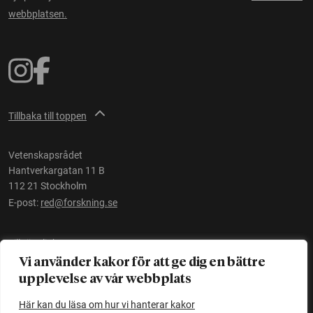
webbplatsen.
Tillbaka till toppen
Vetenskapsrådet
Hantverkargatan 11 B
112 21 Stockholm
E-post:
red@forskning.se
Tillgänglighet
Vi använder kakor för att ge dig en bättre
upplevelse av vår webbplats
Ett initiativ av
Vetenskapsrådet
Här kan du läsa om hur vi hanterar kakor