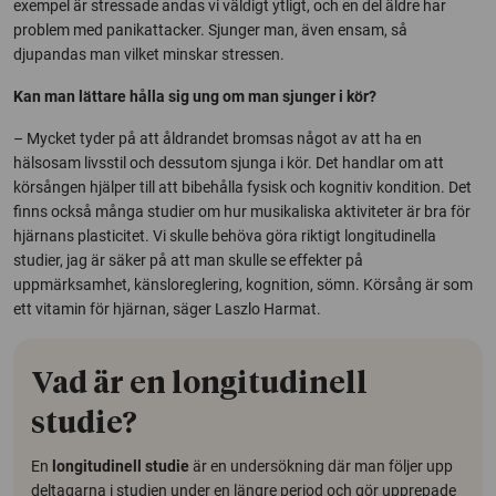
exempel är stressade andas vi väldigt ytligt, och en del äldre har
problem med panikattacker. Sjunger man, även ensam, så
djupandas man vilket minskar stressen.
Kan man lättare hålla sig ung om man sjunger i kör?
– Mycket tyder på att åldrandet bromsas något av att ha en
hälsosam livsstil och dessutom sjunga i kör. Det handlar om att
körsången hjälper till att bibehålla fysisk och kognitiv kondition. Det
finns också många studier om hur musikaliska aktiviteter är bra för
hjärnans plasticitet. Vi skulle behöva göra riktigt longitudinella
studier, jag är säker på att man skulle se effekter på
uppmärksamhet, känsloreglering, kognition, sömn. Körsång är som
ett vitamin för hjärnan, säger Laszlo Harmat.
Vad är en longitudinell
studie?
En
longitudinell studie
är en undersökning där man följer upp
deltagarna i studien under en längre period och gör upprepade