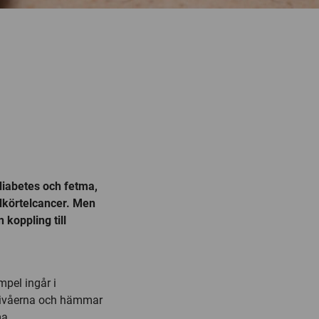
diabetes och fetma,
ldkörtelcancer. Men
 koppling till
mpel ingår i
nivåerna och hämmar
ma.