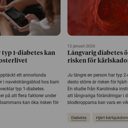
12 januari 2026
 typ 1-diabetes kan
Långvarig diabetes 
osterlivet
risken för kärlskado
upptäckt ett annorlunda
Ju längre en person har typ 2-
r i navelsträngsblod hos barn
desto större är risken för hjär
ecklar typ 1-diabetes.
En studie från Karolinska insti
er på att flera faktorer under
att långvariga förändringar i 
illsammans kan öka risken för
blodkropparna kan vara en vikt
Diabetes
Hjärt-kärlsjukdom