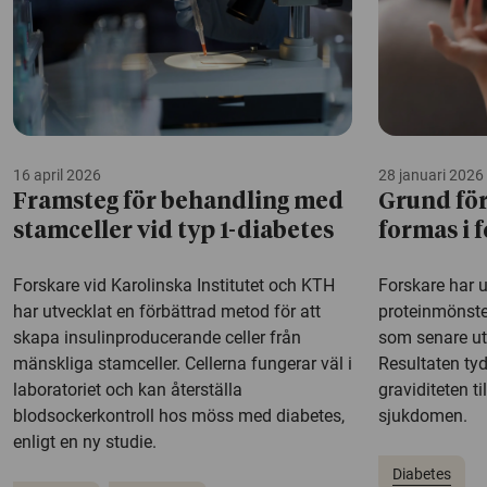
16 april 2026
28 januari 2026
Framsteg för behandling med
Grund för
stamceller vid typ 1-diabetes
formas i f
Forskare vid Karolinska Institutet och KTH
Forskare har 
har utvecklat en förbättrad metod för att
proteinmönste
skapa insulinproducerande celler från
som senare utv
mänskliga stamceller. Cellerna fungerar väl i
Resultaten tyd
laboratoriet och kan återställa
graviditeten t
blodsockerkontroll hos möss med diabetes,
sjukdomen.
enligt en ny studie.
Diabetes