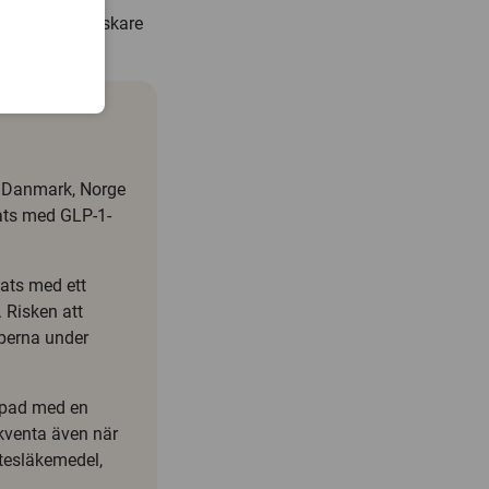
da som är forskare
n Danmark, Norge
ats med GLP-1-
ats med ett
 Risken att
perna under
ippad med en
ekventa även när
tesläkemedel,