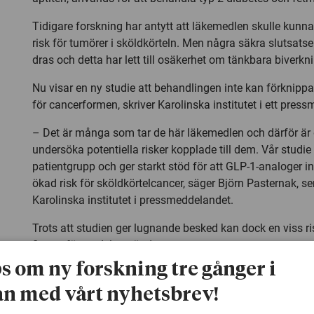
Tidigare forskning har antytt att läkemedlen skulle kun
risk för tumörer i sköldkörteln. Men några säkra slutsatse
dras och detta har lett till osäkerhet om tänkbara biverkni
Nu visar en ny studie att behandlingen inte kan förknipp
för cancerformen, skriver Karolinska institutet i ett pres
– Det är många som tar de här läkemedlen och därför är de
undersöka potentiella risker kopplade till dem. Vår studi
patientgrupp och ger starkt stöd för att GLP-1-analoger in
ökad risk för sköldkörtelcancer, säger Björn Pasternak, se
Karolinska institutet i pressmeddelandet.
Trots att studien ger lugnande besked kan dock en viss ri
finnas för en del användare.
ps om ny forskning tre gånger i
– Vi kan inte utesluta att risken för vissa sköldkörtelcance
n med vårt nyhetsbrev!
mindre patientgrupper som vi inte kunnat studera här, til
personer med hög medfödd risk för medullär cancer i sk