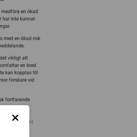
na medföra en ökad
r har inte kunnat
ngar.
as med en ökad risk
smeddelande.
t viktigt att
e omfattar en bred
te kan kopplas till
nior forskare vid
sk fortfarande
rtyper förhöjs i
l exempel hos
öldkörteln som