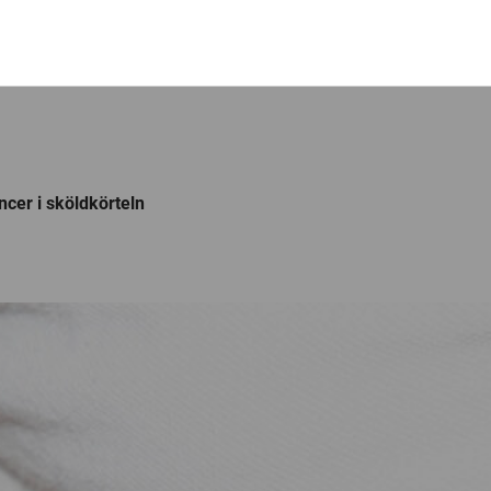
ncer i sköldkörteln