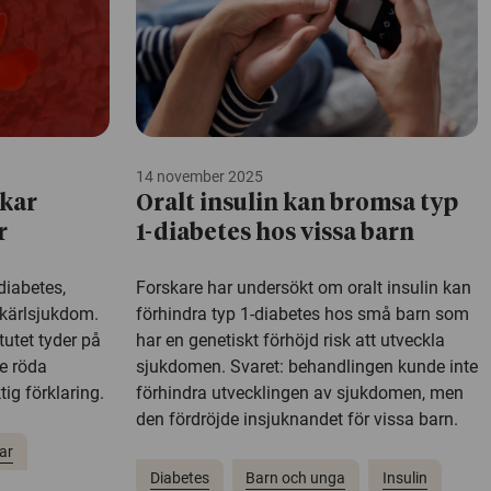
14 november 2025
ökar
Oralt insulin kan bromsa typ
r
1-diabetes hos vissa barn
diabetes,
Forskare har undersökt om oralt insulin kan
t-kärlsjukdom.
förhindra typ 1-diabetes hos små barn som
tutet tyder på
har en genetiskt förhöjd risk att utveckla
de röda
sjukdomen. Svaret: behandlingen kunde inte
ig förklaring.
förhindra utvecklingen av sjukdomen, men
den fördröjde insjuknandet för vissa barn.
ar
Diabetes
Barn och unga
Insulin