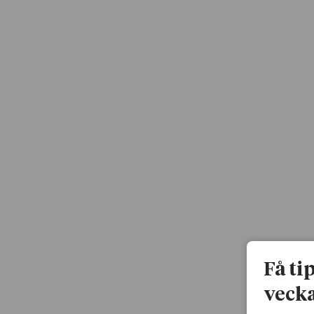
Få ti
vecka