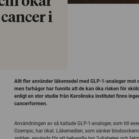
cin ökar
 cancer i
Allt fler använder läkemedel med GLP-1-analoger mot 
men farhågor har funnits att de kan öka risken för skö
enligt en stor studie från Karolinska institutet finns ingen
cancerformen.
Användningen av så kallade GLP-1-analoger, som till exe
Ozempic, har ökat. Läkemedlen, som sänker blodsocker
aptiten, används för att behandla typ 2-diabetes och fet