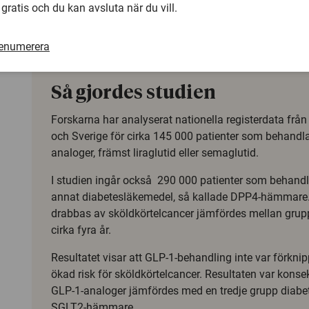
 gratis och du kan avsluta när du vill.
avråds från att använda dessa läkemedel, säger Peter Ue
vid Karolinska institutet.
renumerera
Så gjordes studien
Forskarna har analyserat nationella registerdata frå
och Sverige för cirka 145 000 patienter som behandl
analoger, främst liraglutid eller semaglutid.
I studien ingår också 290 000 patienter som behandl
annat diabetesläkemedel, så kallade DPP4-hämmare.
drabbas av sköldkörtelcancer jämfördes mellan grup
cirka fyra år.
Resultatet visar att GLP-1-behandling inte var förkn
ökad risk för sköldkörtelcancer. Resultaten var kons
GLP-1-analoger jämfördes med en tredje grupp diabe
SGLT2-hämmare.