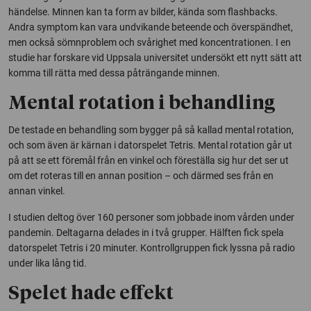
händelse. Minnen kan ta form av bilder, kända som flashbacks.
Andra symptom kan vara undvikande beteende och överspändhet,
men också sömnproblem och svårighet med koncentrationen. I en
studie har forskare vid Uppsala universitet undersökt ett nytt sätt att
komma till rätta med dessa påträngande minnen.
Mental rotation i behandling
De testade en behandling som bygger på så kallad mental rotation,
och som även är kärnan i datorspelet Tetris. Mental rotation går ut
på att se ett föremål från en vinkel och föreställa sig hur det ser ut
om det roteras till en annan position – och därmed ses från en
annan vinkel.
I studien deltog över 160 personer som jobbade inom vården under
pandemin. Deltagarna delades in i två grupper. Hälften fick spela
datorspelet Tetris i 20 minuter. Kontrollgruppen fick lyssna på radio
under lika lång tid.
Spelet hade effekt