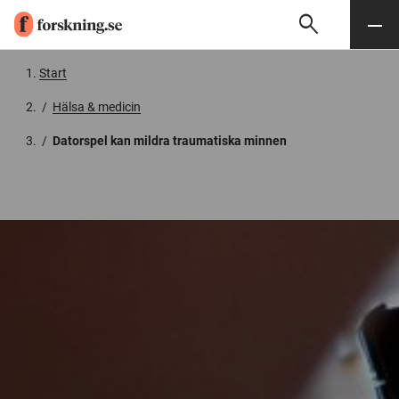
search
Sök
Meny
Gå till innehåll
Start
/
Hälsa & medicin
/
Datorspel kan mildra traumatiska minnen