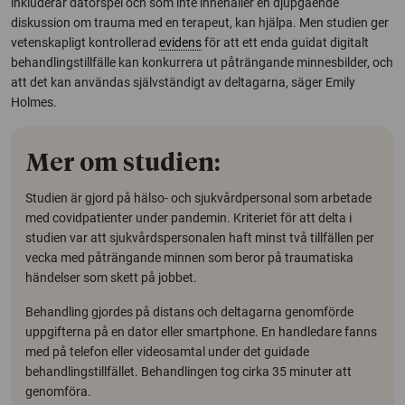
inkluderar datorspel och som inte innehåller en djupgående
diskussion om trauma med en terapeut, kan hjälpa. Men studien ger
vetenskapligt kontrollerad
evidens
för att ett enda guidat digitalt
behandlingstillfälle kan konkurrera ut påträngande minnesbilder, och
att det kan användas självständigt av deltagarna, säger Emily
Holmes.
Mer om studien:
Studien är gjord på hälso- och sjukvårdpersonal som arbetade
med covidpatienter under pandemin. Kriteriet för att delta i
studien var att sjukvårdspersonalen haft minst två tillfällen per
vecka med påträngande minnen som beror på traumatiska
händelser som skett på jobbet.
Behandling gjordes på distans och deltagarna genomförde
uppgifterna på en dator eller smartphone. En handledare fanns
med på telefon eller videosamtal under det guidade
behandlingstillfället. Behandlingen tog cirka 35 minuter att
genomföra.