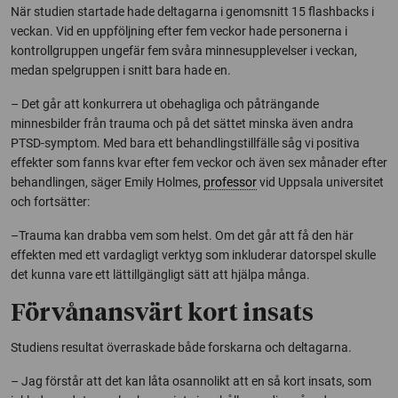
När studien startade hade deltagarna i genomsnitt 15 flashbacks i
veckan. Vid en uppföljning efter fem veckor hade personerna i
kontrollgruppen ungefär fem svåra minnesupplevelser i veckan,
medan spelgruppen i snitt bara hade en.
– Det går att konkurrera ut obehagliga och påträngande
minnesbilder från trauma och på det sättet minska även andra
PTSD-symptom. Med bara ett behandlingstillfälle såg vi positiva
effekter som fanns kvar efter fem veckor och även sex månader efter
behandlingen, säger Emily Holmes,
professor
vid Uppsala universitet
och fortsätter:
–Trauma kan drabba vem som helst. Om det går att få den här
effekten med ett vardagligt verktyg som inkluderar datorspel skulle
det kunna vare ett lättillgängligt sätt att hjälpa många.
Förvånansvärt kort insats
Studiens resultat överraskade både forskarna och deltagarna.
– Jag förstår att det kan låta osannolikt att en så kort insats, som