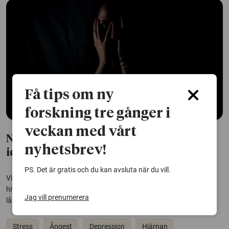
Få tips om ny
forskning tre gånger i
veckan med vårt
Nervceller bakom negativa känslor
nyhetsbrev!
identifierade
PS. Det är gratis och du kan avsluta när du vill.
Vilka biologiska mekanismer styr negativa känslor? Forskare har
hittat ledtrådar genom att studera nervceller som framkallar
Jag vill prenumerera
långvarig stress hos möss.
Stress
Ångest
Depression
Hjärnan