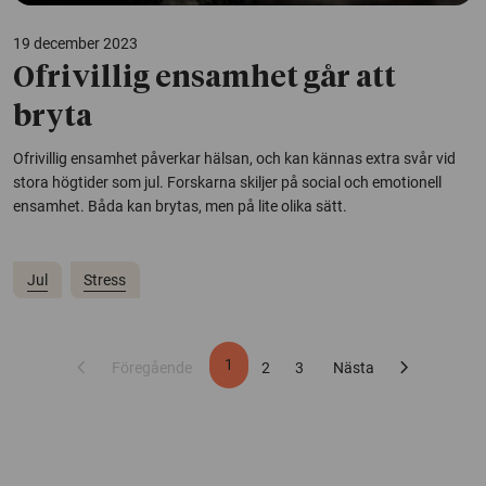
19 december 2023
Ofrivillig ensamhet går att
bryta
Ofrivillig ensamhet påverkar hälsan, och kan kännas extra svår vid
stora högtider som jul. Forskarna skiljer på social och emotionell
ensamhet. Båda kan brytas, men på lite olika sätt.
Jul
Stress
chevron_left
chevron_right
1
Föregående
2
3
Nästa