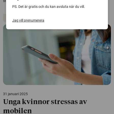
studie från Stockholms universitet.
PS. Det är gratis och du kan avsluta när du vill.
Arbetsliv
Arbetsmiljö
Stress
Jag vill prenumerera
31 januari 2025
Unga kvinnor stressas av
mobilen