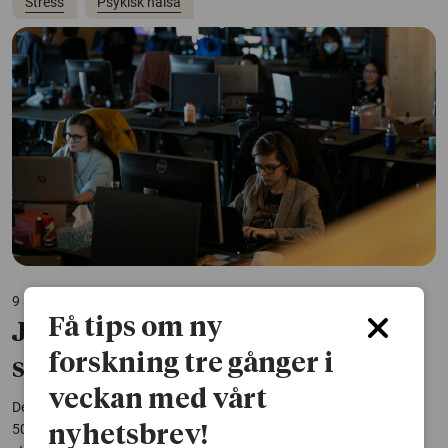
Stress
Psykisk hälsa
9 april 2025
Få tips om ny
Jobben har blivit bättre – men
forskning tre gånger i
stressen ökar
veckan med vårt
Det har blivit betydligt bättre kvalitet på jobben i Sverige de senaste
50 åren. Ändå har stressen i arbetslivet skjutit i höjden, visar en
nyhetsbrev!