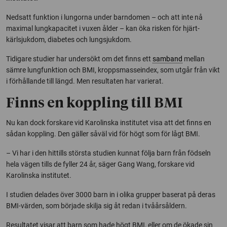
Nedsatt funktion i lungorna under barndomen – och att inte nå
maximal lungkapacitet i vuxen ålder – kan öka risken för hjärt-
kärlsjukdom, diabetes och lungsjukdom.
Tidigare studier har undersökt om det finns ett
samband
mellan
sämre lungfunktion och BMI, kroppsmasseindex, som utgår från vikt
i förhållande till längd. Men resultaten har varierat.
Finns en koppling till BMI
Nu kan dock forskare vid Karolinska institutet visa att det finns en
sådan koppling. Den gäller såväl vid för högt som för lågt BMI.
– Vi har i den hittills största studien kunnat följa barn från födseln
hela vägen tills de fyller 24 år, säger Gang Wang, forskare vid
Karolinska institutet.
I studien delades över 3000 barn in i olika grupper baserat på deras
BMI-värden, som började skilja sig åt redan i tvåårsåldern.
Resultatet visar att barn som hade högt BMI, eller om de ökade sin