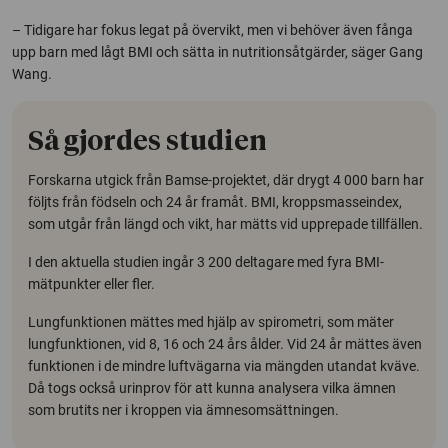
– Tidigare har fokus legat på övervikt, men vi behöver även fånga
upp barn med lågt BMI och sätta in nutritionsåtgärder, säger Gang
Wang.
Så gjordes studien
Forskarna utgick från Bamse-projektet, där drygt 4 000 barn har
följts från födseln och 24 år framåt. BMI, kroppsmasseindex,
som utgår från längd och vikt, har mätts vid upprepade tillfällen.
I den aktuella studien ingår 3 200 deltagare med fyra BMI-
mätpunkter eller fler.
Lungfunktionen mättes med hjälp av spirometri, som mäter
lungfunktionen, vid 8, 16 och 24 års ålder. Vid 24 år mättes även
funktionen i de mindre luftvägarna via mängden utandat kväve.
Då togs också urinprov för att kunna analysera vilka ämnen
som brutits ner i kroppen via ämnesomsättningen.