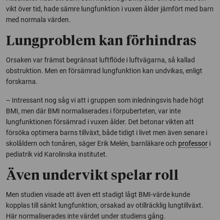
vikt över tid, hade sämre lungfunktion i vuxen ålder jämfört med barn
med normala värden.
Lungproblem kan förhindras
Orsaken var främst begränsat luftflöde i luftvägarna, så kallad
obstruktion. Men en försämrad lungfunktion kan undvikas, enligt
forskarna.
– Intressant nog såg vi att i gruppen som inledningsvis hade högt
BMI, men där BMI normaliserades i förpuberteten, var inte
lungfunktionen försämrad i vuxen ålder. Det betonar vikten att
försöka optimera barns tillväxt, både tidigt i livet men även senare i
skolåldern och tonåren, säger Erik Melén, barnläkare och
professor
i
pediatrik vid Karolinska institutet.
Även undervikt spelar roll
Men studien visade att även ett stadigt lågt BMI-värde kunde
kopplas till sänkt lungfunktion, orsakad av otillräcklig lungtillväxt.
Här normaliserades inte värdet under studiens gång.