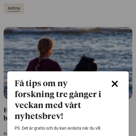
Astma
Få tips om ny
forskning tre gånger i
veckan med vårt
Hund i hemmet verkar ha liten effekt på
nyhetsbrev!
barns astma
PS. Det är gratis och du kan avsluta när du vill.
Kontinuerlig exponering för hundar verkar inte öka den långsiktiga