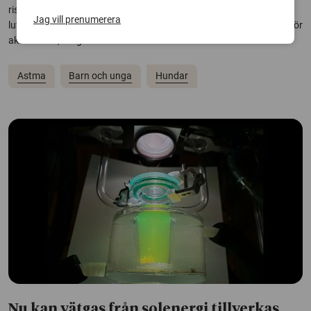
risken för måttlig till svår astma hos barn med astma och
Jag vill prenumerera
luftvägsallergi. Däremot är det förknippat med en något ökad risk för
akut astma, enligt en studie från Karolinska institutet.
Astma
Barn och unga
Hundar
Nu kan vätgas från solenergi tillverkas