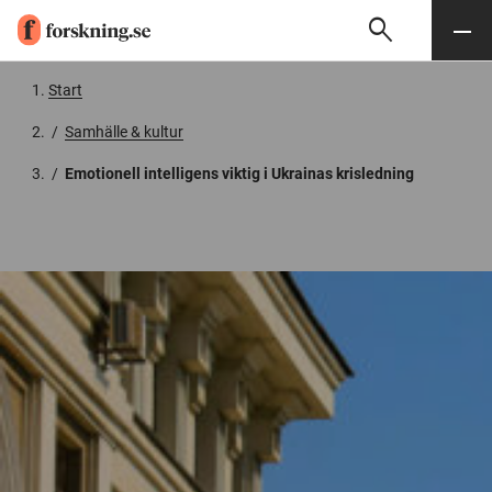
search
Sök
Meny
Gå till innehåll
Start
/
Samhälle & kultur
/
Emotionell intelligens viktig i Ukrainas krisledning