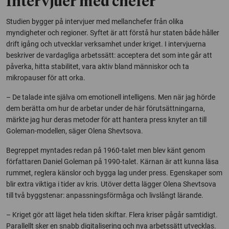
Intervjuer med chefer
Studien bygger på intervjuer med mellanchefer från olika
myndigheter och regioner. Syftet är att förstå hur staten både håller
drift igång och utvecklar verksamhet under kriget. I intervjuerna
beskriver de vardagliga arbetssätt: acceptera det som inte går att
påverka, hitta stabilitet, vara aktiv bland människor och ta
mikropauser för att orka.
– De talade inte själva om emotionell intelligens. Men när jag hörde
dem berätta om hur de arbetar under de här förutsättningarna,
märkte jag hur deras metoder för att hantera press knyter an till
Goleman-modellen, säger Olena Shevtsova.
Begreppet myntades redan på 1960-talet men blev känt genom
författaren Daniel Goleman på 1990-talet. Kärnan är att kunna läsa
rummet, reglera känslor och bygga lag under press. Egenskaper som
blir extra viktiga i tider av kris. Utöver detta lägger Olena Shevtsova
till två byggstenar: anpassningsförmåga och livslångt lärande.
– Kriget gör att läget hela tiden skiftar. Flera kriser pågår samtidigt.
Parallellt sker en snabb digitalisering och nya arbetssätt utvecklas.