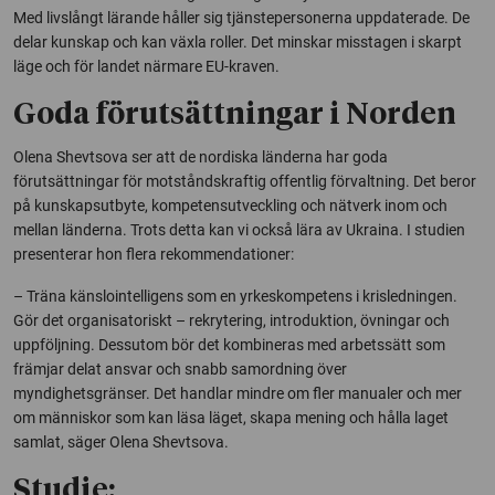
Med livslångt lärande håller sig tjänstepersonerna uppdaterade. De
delar kunskap och kan växla roller. Det minskar misstagen i skarpt
läge och för landet närmare EU-kraven.
Goda förutsättningar i Norden
Olena Shevtsova ser att de nordiska länderna har goda
förutsättningar för motståndskraftig offentlig förvaltning. Det beror
på kunskapsutbyte, kompetensutveckling och nätverk inom och
mellan länderna. Trots detta kan vi också lära av Ukraina. I studien
presenterar hon flera rekommendationer:
– Träna känslointelligens som en yrkeskompetens i krisledningen.
Gör det organisatoriskt – rekrytering, introduktion, övningar och
uppföljning. Dessutom bör det kombineras med arbetssätt som
främjar delat ansvar och snabb samordning över
myndighetsgränser. Det handlar mindre om fler manualer och mer
om människor som kan läsa läget, skapa mening och hålla laget
samlat, säger Olena Shevtsova.
Studie: