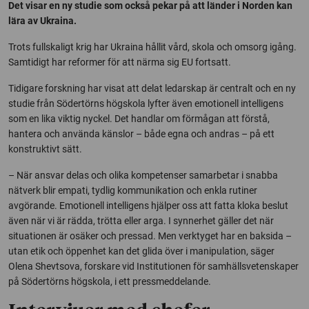
Det visar en ny studie som också pekar på att länder i Norden kan
lära av Ukraina.
Trots fullskaligt krig har Ukraina hållit vård, skola och omsorg igång.
Samtidigt har reformer för att närma sig EU fortsatt.
Tidigare forskning har visat att delat ledarskap är centralt och en ny
studie från Södertörns högskola lyfter även emotionell intelligens
som en lika viktig nyckel. Det handlar om förmågan att förstå,
hantera och använda känslor – både egna och andras – på ett
konstruktivt sätt.
– När ansvar delas och olika kompetenser samarbetar i snabba
nätverk blir empati, tydlig kommunikation och enkla rutiner
avgörande. Emotionell intelligens hjälper oss att fatta kloka beslut
även när vi är rädda, trötta eller arga. I synnerhet gäller det när
situationen är osäker och pressad. Men verktyget har en baksida –
utan etik och öppenhet kan det glida över i manipulation, säger
Olena Shevtsova, forskare vid Institutionen för samhällsvetenskaper
på Södertörns högskola, i ett pressmeddelande.