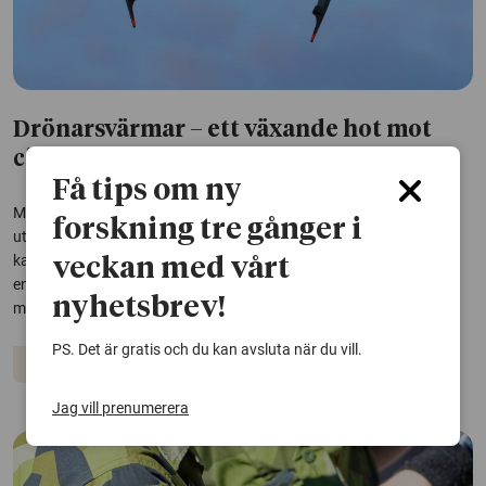
Drönarsvärmar – ett växande hot mot
civila
Få tips om ny
Mängder av drönare som opererar självständigt väntas bli en stor
forskning tre gånger i
utmaning för framtidens skydd av befolkningen. Den nya tekniken
kan möjliggöra attacker med ännu högre precision mot civila mål,
veckan med vårt
enligt en ny rapport från FOI. – Det är inte svårt att se en framtid
nyhetsbrev!
med massanfall av...
PS. Det är gratis och du kan avsluta när du vill.
Krig
Jag vill prenumerera