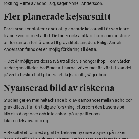
rökning – inte av adhd i sig, säger Anneli Andersson.
Fler planerade kejsarsnitt
Forskarna konstaterar dock att planerade kejsarsnitt är vanligare
bland kvinnor med adhd. De föder också oftare barn som är större
än förväntat i förhållande till graviditetslängden. Enligt Anneli
Andersson finns det en möjlig förklaring till detta.
– Det är möjligt att dessa två utfall delvis hänger ihop – om vården
under graviditeten bedömer att barnet växer mer än väntat kan det
påverka beslutet att planera ett kejsarsnitt, säger hon.
Nyanserad bild av riskerna
Studien ger en mer heltäckande bild av sambandet mellan adhd och
graviditetsutfall än tidigare forskning, eftersom den baseras på
kliniska diagnoser och inte enbart på uppgifter om
läkemedelsanvändning.
– Resultatet för med sig att vi behöver nyansera synen på risker