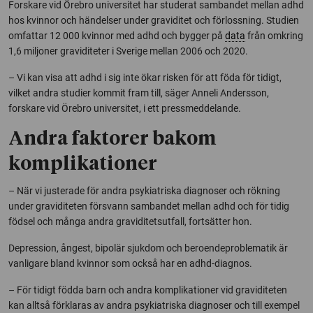
Forskare vid Örebro universitet har studerat sambandet mellan adhd
hos kvinnor och händelser under graviditet och förlossning. Studien
omfattar 12 000 kvinnor med adhd och bygger på
data
från omkring
1,6 miljoner graviditeter i Sverige mellan 2006 och 2020.
– Vi kan visa att adhd i sig inte ökar risken för att föda för tidigt,
vilket andra studier kommit fram till, säger Anneli Andersson,
forskare vid Örebro universitet, i ett pressmeddelande.
Andra faktorer bakom
komplikationer
– När vi justerade för andra psykiatriska diagnoser och rökning
under graviditeten försvann sambandet mellan adhd och för tidig
födsel och många andra graviditetsutfall, fortsätter hon.
Depression, ångest, bipolär sjukdom och beroendeproblematik är
vanligare bland kvinnor som också har en adhd-diagnos.
– För tidigt födda barn och andra komplikationer vid graviditeten
kan alltså förklaras av andra psykiatriska diagnoser och till exempel