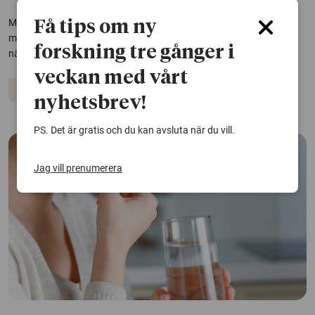
Medicinering vid adhd kan skydda mot självmordsförsök, olyckor,
Få tips om ny
missbruk och kriminalitet. Det visar en stor svensk studie som följt
forskning tre gånger i
närmare 150 000 personer med diagnosen.
veckan med vårt
Adhd
Kriminalitet
NPF
Självmord
nyhetsbrev!
PS. Det är gratis och du kan avsluta när du vill.
Jag vill prenumerera