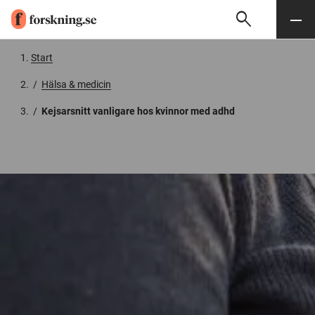
search
Sök
Meny
Gå till innehåll
Start
/
Hälsa & medicin
/
Kejsarsnitt vanligare hos kvinnor med adhd