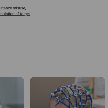
bstance misuse,
emulation of target