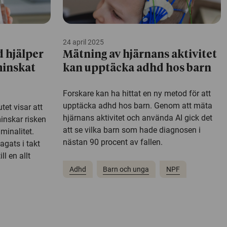
24 april 2025
 hjälper
Mätning av hjärnans aktivitet
minskat
kan upptäcka adhd hos barn
Forskare kan ha hittat en ny metod för att
upptäcka adhd hos barn. Genom att mäta
tet visar att
hjärnans aktivitet och använda AI gick det
inskar risken
att se vilka barn som hade diagnosen i
iminalitet.
nästan 90 procent av fallen.
agats i takt
ll en allt
Adhd
Barn och unga
NPF