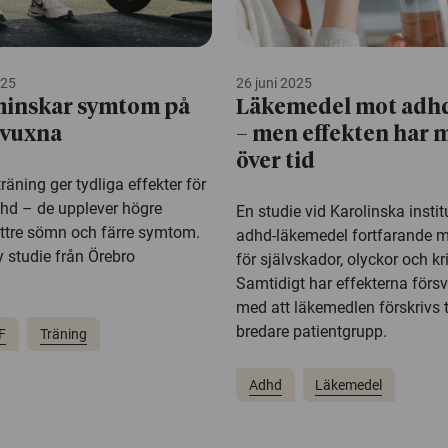
025
26 juni 2025
minskar symtom på
Läkemedel mot adhd
 vuxna
– men effekten har 
över tid
äning ger tydliga effekter för
hd – de upplever högre
En studie vid Karolinska institu
bättre sömn och färre symtom.
adhd-läkemedel fortfarande m
y studie från Örebro
för självskador, olyckor och kr
Samtidigt har effekterna försv
med att läkemedlen förskrivs ti
bredare patientgrupp.
F
Träning
Adhd
Läkemedel