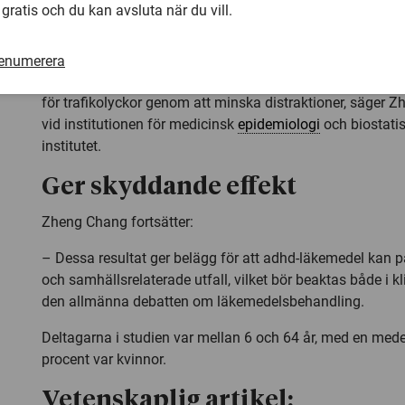
läkemedelsbehandling med en minskning på hela 25 proc
 gratis och du kan avsluta när du vill.
– En möjlig förklaring är bland annat att medicineringen l
impulsivitet, vilket kan minska risken för kriminalitet g
renumerera
aggressivt beteende, samt förbättrad uppmärksamhet so
för trafikolyckor genom att minska distraktioner, säger 
vid institutionen för medicinsk
epidemiologi
och biostatis
institutet.
Ger skyddande effekt
Zheng Chang fortsätter:
– Dessa resultat ger belägg för att adhd-läkemedel kan p
och samhällsrelaterade utfall, vilket bör beaktas både i kl
den allmänna debatten om läkemedelsbehandling.
Deltagarna i studien var mellan 6 och 64 år, med en mede
procent var kvinnor.
Vetenskaplig artikel: