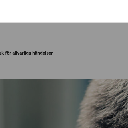
k för allvarliga händelser