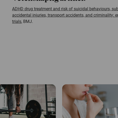
ADHD drug treatment and risk of suicidal behaviours, su
accidental injuries, transport accidents, and criminality: 
trials
, BMJ.