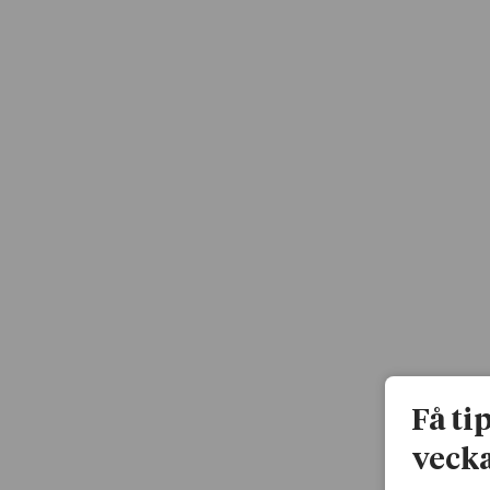
Få ti
vecka