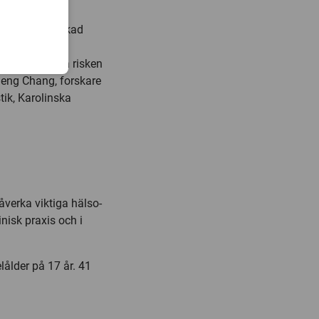
ent.
eder till minskad
enom att dämpa
m kan minska risken
Zheng Chang, forskare
tik, Karolinska
åverka viktiga hälso-
inisk praxis och i
lålder på 17 år. 41