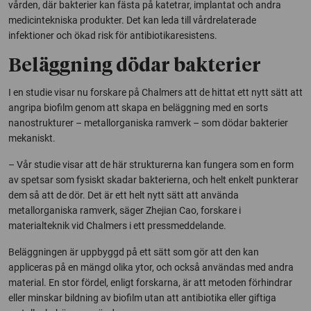
vården, där bakterier kan fästa på katetrar, implantat och andra
medicintekniska produkter. Det kan leda till vårdrelaterade
infektioner och ökad risk för antibiotikaresistens.
Beläggning dödar bakterier
I en studie visar nu forskare på Chalmers att de hittat ett nytt sätt att
angripa biofilm genom att skapa en beläggning med en sorts
nanostrukturer – metallorganiska ramverk – som dödar bakterier
mekaniskt.
– Vår studie visar att de här strukturerna kan fungera som en form
av spetsar som fysiskt skadar bakterierna, och helt enkelt punkterar
dem så att de dör. Det är ett helt nytt sätt att använda
metallorganiska ramverk, säger Zhejian Cao, forskare i
materialteknik vid Chalmers i ett pressmeddelande.
Beläggningen är uppbyggd på ett sätt som gör att den kan
appliceras på en mängd olika ytor, och också användas med andra
material. En stor fördel, enligt forskarna, är att metoden förhindrar
eller minskar bildning av biofilm utan att antibiotika eller giftiga