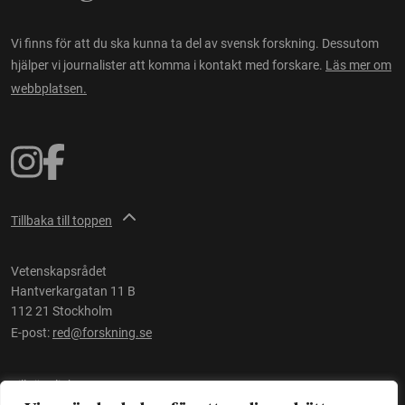
Vi finns för att du ska kunna ta del av svensk forskning. Dessutom
hjälper vi journalister att komma i kontakt med forskare.
Läs mer om
webbplatsen.
Tillbaka till toppen
Vetenskapsrådet
Hantverkargatan 11 B
112 21 Stockholm
E-post:
red@forskning.se
Tillgänglighet