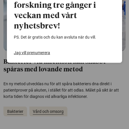
forskning tre gånger i
veckan med vårt
nyhetsbrev!
PS. Det är gratis och du kan avsluta när du vill.
Jag vill prenumerera
Bakterier vid infektion kan snabbt
spåras med lovande metod
En ny metod utvecklas nu för att spåra bakteriers dna direkt i
patientprover på akuten, i stället för att odlas. Målet på sikt är att
korta tiden för diagnos vid allvarliga infektioner.
Bakterier
Vård och omsorg