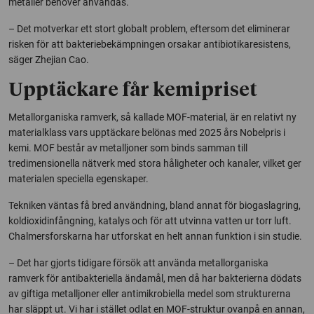
metaller behöver användas.
– Det motverkar ett stort globalt problem, eftersom det eliminerar
risken för att bakteriebekämpningen orsakar antibiotikaresistens,
säger Zhejian Cao.
Upptäckare får kemipriset
Metallorganiska ramverk, så kallade MOF-material, är en relativt ny
materialklass vars upptäckare belönas med 2025 års Nobelpris i
kemi. MOF består av metalljoner som binds samman till
tredimensionella nätverk med stora håligheter och kanaler, vilket ger
materialen speciella egenskaper.
Tekniken väntas få bred användning, bland annat för biogaslagring,
koldioxidinfångning, katalys och för att utvinna vatten ur torr luft.
Chalmersforskarna har utforskat en helt annan funktion i sin studie.
– Det har gjorts tidigare försök att använda metallorganiska
ramverk för antibakteriella ändamål, men då har bakterierna dödats
av giftiga metalljoner eller antimikrobiella medel som strukturerna
har släppt ut. Vi har i stället odlat en MOF-struktur ovanpå en annan,