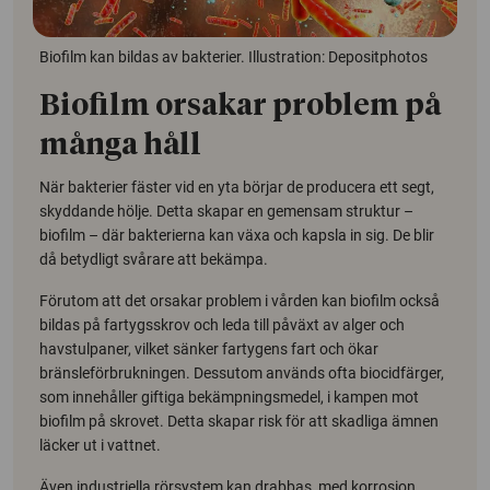
Biofilm kan bildas av bakterier. Illustration: Depositphotos
Biofilm orsakar problem på
många håll
När bakterier fäster vid en yta börjar de producera ett segt,
skyddande hölje. Detta skapar en gemensam struktur –
biofilm – där bakterierna kan växa och kapsla in sig. De blir
då betydligt svårare att bekämpa.
Förutom att det orsakar problem i vården kan biofilm också
bildas på fartygsskrov och leda till påväxt av alger och
havstulpaner, vilket sänker fartygens fart och ökar
bränsleförbrukningen. Dessutom används ofta biocidfärger,
som innehåller giftiga bekämpningsmedel, i kampen mot
biofilm på skrovet. Detta skapar risk för att skadliga ämnen
läcker ut i vattnet.
Även industriella rörsystem kan drabbas, med korrosion,