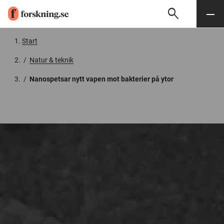
search
Sök
Meny
Gå till innehåll
Start
/
Natur & teknik
/
Nanospetsar nytt vapen mot bakterier på ytor