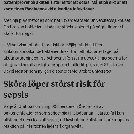
patientprover på akuten, i stället för att odlas. Målet på sikt är att
korta tiden för diagnos vid allvarliga infektioner.
Med hjälp av metoden som har utvärderats vid Universitetssjukhuset
Örebro kan bakterier i blodet upptäckas blodet på några timmar i
stället för dagar.
– Vi har visat att det teoretiskt är möjligt att identifiera
sjukdomsorsakande bakterier direkt från ett blodprov taget på
akutmottagningen. Nu behöver vi fortsätta utveckla metoderna för
att göra dem tillräckligt känsliga och tillförlitliga, säger ST-läkaren
David Nestor, som nyligen disputerat vid Örebro universitet.
Sköra löper störst risk för
sepsis
Varje år drabbas omkring 900 personer i Örebro län av
bakterieinfektioner som sprider sig till blodbanan. I värsta fall kan
tillståndet utvecklas till sepsis, ett livshotande tillstånd där kroppens
reaktion på infektionen leder till organsvikt.