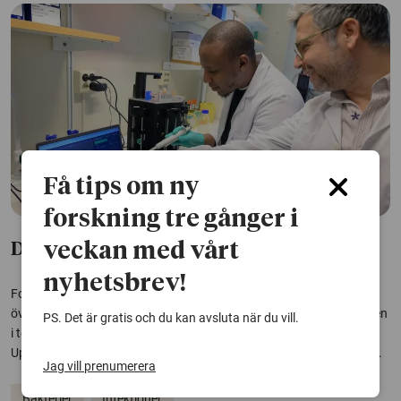
Få tips om ny
forskning tre gånger i
veckan med vårt
Därför ger vissa bakterier aldrig upp
nyhetsbrev!
Forskare har identifierat en viktig molekyl som hjälper bakterier att
överleva den fientliga miljön inuti kroppen. När de tog bort molekylen
PS. Det är gratis och du kan avsluta när du vill.
i tester på möss ledde det till betydligt högre överlevnadsnivåer.
Upptäckten öppnar för nya behandlingsstrategier mot långvariga...
Jag vill prenumerera
Bakterier
Infektioner