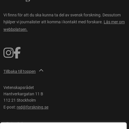
Vi finns för att du ska kunna ta del av svensk forskning. Dessutom
hjälper vi journalister att komma i kontakt med forskare.
Läs mer om
webbplatsen.
Tillbaka till toppen
Vetenskapsrådet
Hantverkargatan 11 B
112 21 Stockholm
E-post:
red@forskning.se
Tillgänglighet