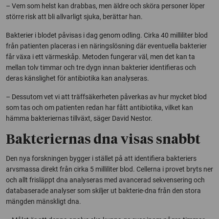
– Vem som helst kan drabbas, men äldre och sköra personer löper
större risk att bli allvarligt sjuka, berättar han.
Bakterier i blodet påvisas i dag genom odling. Cirka 40 milliliter blod
från patienten placeras i en näringslösning där eventuella bakterier
får växa i ett värmeskåp. Metoden fungerar väl, men det kan ta
mellan tolv timmar och tre dygn innan bakterier identifieras och
deras känslighet för antibiotika kan analyseras.
– Dessutom vet vi att träffsäkerheten påverkas av hur mycket blod
som tas och om patienten redan har fått antibiotika, vilket kan
hämma bakteriernas tillväxt, säger David Nestor.
Bakteriernas dna visas snabbt
Den nya forskningen bygger i stället på att identifiera bakteriers
arvsmassa direkt från cirka 5 milliliter blod. Cellerna i provet bryts ner
och allt frisläppt dna analyseras med avancerad sekvensering och
databaserade analyser som skiljer ut bakterie-dna från den stora
mängden mänskligt dna.