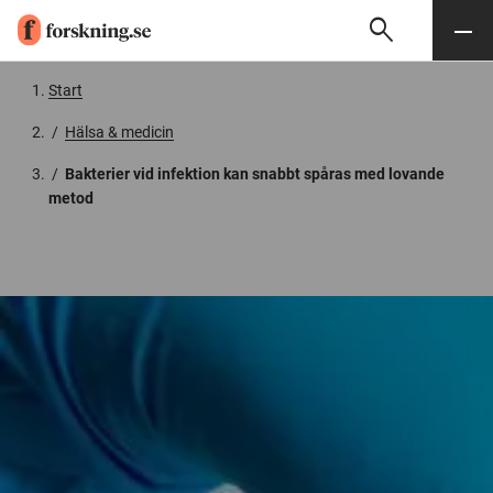
search
Sök
Meny
Gå till innehåll
Start
/
Hälsa & medicin
/
Bakterier vid infektion kan snabbt spåras med lovande
metod