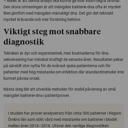
– Målet är att denna analys ska kunna ge svar inom några timmar.
Den stora utmaningen är att mängden bakterie-dna ofta är mycket
liten jämfört med mängden mänskligt dna. Det gör det tekniskt
mycket krävande och mer forskning behövs.
Viktigt steg mot snabbare
diagnostik
Tekniken är dyr och experimentell, men kostnaderna för dna-
sekvensering har minskat kraftigt de senaste åren. Resultaten pekar
på särskilt stor nytta för de svårast sjuka patienterna och för
patienter med hög misstanke om infektion där standardmetoder inte
kunnat påvisa orsak.
Nästa steg blir att utveckla metoden för stabil påvisning av små
mängder bakterie-dna i patientprover.
I studien har prover analyserats från cirka 500 patienter i Region
Örebro län som sökt vård med misstanke om bakterier i blodet
mellan åren 2014–2016. Utöver den vanliga diagnostiken