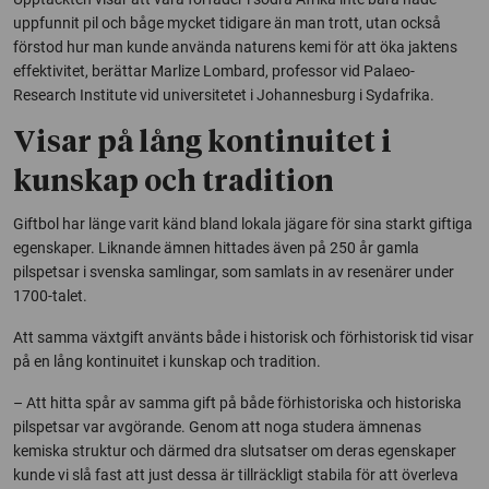
uppfunnit pil och båge mycket tidigare än man trott, utan också
förstod hur man kunde använda naturens kemi för att öka jaktens
effektivitet, berättar Marlize Lombard, professor vid
Palaeo-
Research Institute
vid universitetet i Johannesburg i Sydafrika.
Visar på lång kontinuitet i
kunskap och tradition
Giftbol har länge varit känd bland lokala jägare för sina starkt giftiga
egenskaper. Liknande ämnen hittades även på 250 år gamla
pilspetsar i svenska samlingar, som samlats in av resenärer under
1700-talet.
Att samma växtgift använts både i historisk och förhistorisk tid visar
på en lång kontinuitet i kunskap och tradition.
– Att hitta spår av samma gift på både förhistoriska och historiska
pilspetsar var avgörande. Genom att noga studera ämnenas
kemiska struktur och därmed dra slutsatser om deras egenskaper
kunde vi slå fast att just dessa är tillräckligt stabila för att överleva