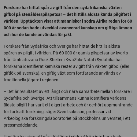
Forskare har hittat spår av gift från den sydafrikanska växten
gifbol på stenålderspilspetsar – det hittills äldsta kända pilgiftet i
världen. Upptäckten visar att människor i södra Afrika redan för 60
000 år sedan hade utvecklat avancerad kunskap om giftiga ämnen
och hur de kunde användas för jakt.
Forskare från Sydafrika och Sverige har hittat de hittills äldsta
spåren av pilgift i världen. På 60 000 år gamla pilspetsar av kvarts
från
Umhlatuzana Rock Shelter
i KwaZulu-Natal i Sydafrika har
forskarna identifierat kemiska rester av gift från växten gifbol (eller
giftlök på svenska), en giftig växt som fortfarande används av
traditionella jägare i regionen.
– Det är resultatet av ett långt och nära samarbete mellan forskare i
Sydafrika och Sverige. Att tillsammans kunna identifiera världens
äldsta pilgift har varit ett digert arbete och är oerhört uppmuntrande
för fortsatt forskning, säger Sven Isaksson,
professor
vid
Arkeologiska forskningslaboratoriet på Stockholms universitet, i ett
pressmeddelande.
Upptäckten visar att våra förfäder i södra Afrika inte bara hade