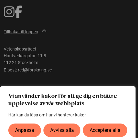
Tillbaka till toppen
Vetenskapsrådet
Hantverkargatan 11 B
112 21 Stockholm
E-post:
red@forskning.se
Tillgänglighet
Vi använder kakor för att ge dig en bättre
upplevelse av vår webbplats
Ett initiativ av
Vetenskapsrådet
Här kan du läsa om hur vi hanterar kakor
Anpassa
Avvisa alla
Acceptera alla