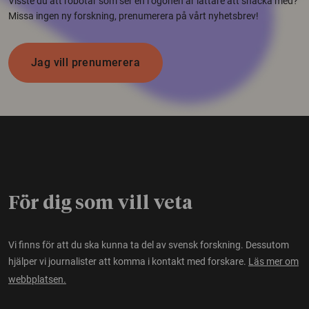
Visste du att robotar som ser en i ögonen är lättare att snacka med?
Missa ingen ny forskning, prenumerera på vårt nyhetsbrev!
Jag vill prenumerera
För dig som vill veta
Vi finns för att du ska kunna ta del av svensk forskning. Dessutom
hjälper vi journalister att komma i kontakt med forskare.
Läs mer om
webbplatsen.