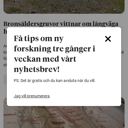
Bronsåldersgruvor vittnar om långväga
handel i Europa
Få tips om ny
Arkeologer vid Göteborgs universitet har hittat flera gruvor från
forskning tre gånger i
bronsåldern i sydvästra Spanien. Fynden kan vara en viktig pusselbit
veckan med vårt
för att förstå var metallen i skandinaviska bronsåldersföremål har
sitt ursprung.
nyhetsbrev!
Arkeologi
PS. Det är gratis och du kan avsluta när du vill.
Jag vill prenumerera