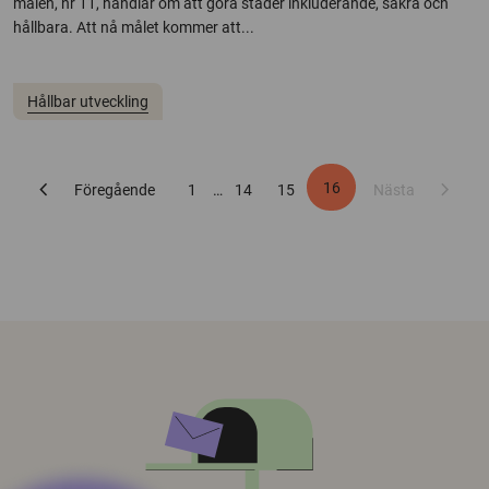
målen, nr 11, handlar om att göra städer inkluderande, säkra och
hållbara. Att nå målet kommer att...
Hållbar utveckling
chevron_left
chevron_right
16
Föregående
1
…
14
15
Nästa