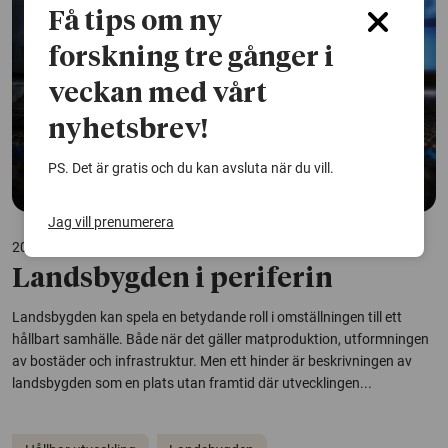
Få tips om ny
forskning tre gånger i
veckan med vårt
nyhetsbrev!
PS. Det är gratis och du kan avsluta när du vill.
Jag vill prenumerera
20 november 2015
Landsbygden i periferin
Landsbygden kan spela en betydande roll i omställningen till ett
hållbart samhälle. Både när det gäller matproduktion, utformningen
av bostäder och infrastruktur. Men ett hinder är beskrivningen av
landsbygden som en plats utan framtid där utvecklingen...