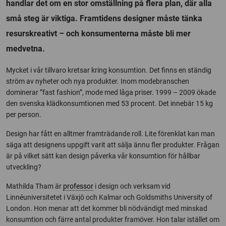
handlar det om en stor omställning på flera plan, där alla
små steg är viktiga. Framtidens designer måste tänka
resurskreativt – och konsumenterna måste bli mer
medvetna.
Mycket i vår tillvaro kretsar kring konsumtion. Det finns en ständig
ström av nyheter och nya produkter. Inom modebranschen
dominerar ”fast fashion”, mode med låga priser. 1999 – 2009 ökade
den svenska klädkonsumtionen med 53 procent. Det innebär 15 kg
per person.
Design har fått en alltmer framträdande roll. Lite förenklat kan man
säga att designens uppgift varit att sälja ännu fler produkter. Frågan
är på vilket sätt kan design påverka vår konsumtion för hållbar
utveckling?
Mathilda Tham är
professor
i design och verksam vid
Linnéuniversitetet i Växjö och Kalmar och Goldsmiths University of
London. Hon menar att det kommer bli nödvändigt med minskad
konsumtion och färre antal produkter framöver. Hon talar istället om