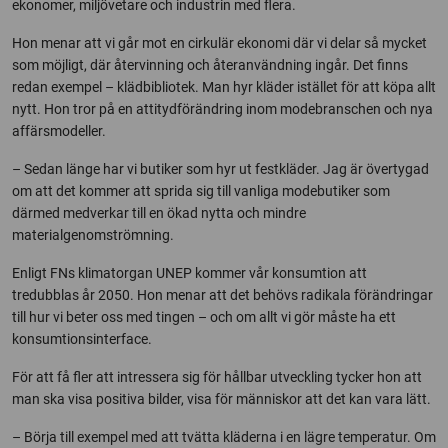
ekonomer, miljövetare och industrin med flera.
Hon menar att vi går mot en cirkulär ekonomi där vi delar så mycket
som möjligt, där återvinning och återanvändning ingår. Det finns
redan exempel – klädbibliotek. Man hyr kläder istället för att köpa allt
nytt. Hon tror på en attitydförändring inom modebranschen och nya
affärsmodeller.
– Sedan länge har vi butiker som hyr ut festkläder. Jag är övertygad
om att det kommer att sprida sig till vanliga modebutiker som
därmed medverkar till en ökad nytta och mindre
materialgenomströmning.
Enligt FNs klimatorgan UNEP kommer vår konsumtion att
tredubblas år 2050. Hon menar att det behövs radikala förändringar
till hur vi beter oss med tingen – och om allt vi gör måste ha ett
konsumtionsinterface.
För att få fler att intressera sig för hållbar utveckling tycker hon att
man ska visa positiva bilder, visa för människor att det kan vara lätt.
– Börja till exempel med att tvätta kläderna i en lägre temperatur. Om