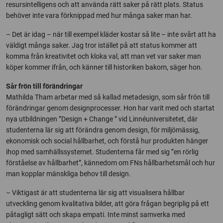
resursintelligens och att använda rätt saker på rätt plats. Status
behöver inte vara förknippad med hur många saker man har.
– Det är idag – när till exempel kläder kostar så lite – inte svårt att ha
väldigt många saker. Jag tror istället på att status kommer att
komma från kreativitet och kloka val, att man vet var saker man
köper kommer ifrån, och känner till historiken bakom, säger hon.
Sår frön till förändringar
Mathilda Tham arbetar med så kallad metadesign, som sår frön till
förändringar genom designprocesser. Hon har varit med och startat
nya utbildningen ”Design + Change ” vid Linnéuniversitetet, där
studenterna lär sig att förändra genom design, för miljömässig,
ekonomisk och social hållbarhet, och förstå hur produkten hänger
ihop med samhällssystemet. Studenterna får med sig ”en rörlig
förståelse av hållbarhet”, kännedom om FNs hållbarhetsmål och hur
man kopplar mänskliga behov till design.
– Viktigast är att studenterna lär sig att visualisera hållbar
utveckling genom kvalitativa bilder, att göra frågan begriplig på ett
påtagligt sätt och skapa empati. Inte minst samverka med