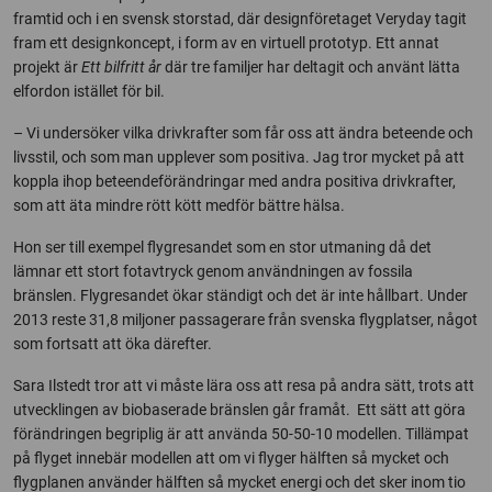
framtid och i en svensk storstad, där designföretaget Veryday tagit
fram ett designkoncept, i form av en virtuell prototyp. Ett annat
projekt är
Ett bilfritt år
där tre familjer har deltagit och använt lätta
elfordon istället för bil.
– Vi undersöker vilka drivkrafter som får oss att ändra beteende och
livsstil, och som man upplever som positiva. Jag tror mycket på att
koppla ihop beteendeförändringar med andra positiva drivkrafter,
som att äta mindre rött kött medför bättre hälsa.
Hon ser till exempel flygresandet som en stor utmaning då det
lämnar ett stort fotavtryck genom användningen av fossila
bränslen. Flygresandet ökar ständigt och det är inte hållbart. Under
2013 reste 31,8 miljoner passagerare från svenska flygplatser, något
som fortsatt att öka därefter.
Sara Ilstedt tror att vi måste lära oss att resa på andra sätt, trots att
utvecklingen av biobaserade bränslen går framåt. Ett sätt att göra
förändringen begriplig är att använda 50-50-10 modellen. Tillämpat
på flyget innebär modellen att om vi flyger hälften så mycket och
flygplanen använder hälften så mycket energi och det sker inom tio