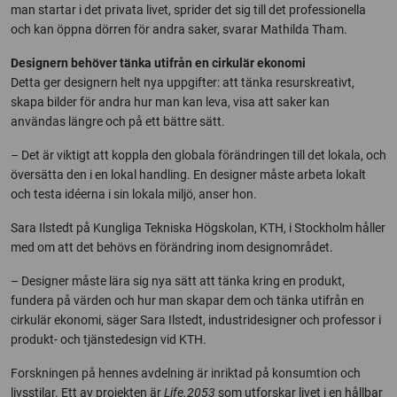
man startar i det privata livet, sprider det sig till det professionella
och kan öppna dörren för andra saker, svarar Mathilda Tham.
Designern behöver tänka utifrån en cirkulär ekonomi
Detta ger designern helt nya uppgifter: att tänka resurskreativt,
skapa bilder för andra hur man kan leva, visa att saker kan
användas längre och på ett bättre sätt.
– Det är viktigt att koppla den globala förändringen till det lokala, och
översätta den i en lokal handling. En designer måste arbeta lokalt
och testa idéerna i sin lokala miljö, anser hon.
Sara Ilstedt på Kungliga Tekniska Högskolan, KTH, i Stockholm håller
med om att det behövs en förändring inom designområdet.
– Designer måste lära sig nya sätt att tänka kring en produkt,
fundera på värden och hur man skapar dem och tänka utifrån en
cirkulär ekonomi, säger Sara Ilstedt, industridesigner och professor i
produkt- och tjänstedesign vid KTH.
Forskningen på hennes avdelning är inriktad på konsumtion och
livsstilar. Ett av projekten är
Life.2053
som utforskar livet i en hållbar