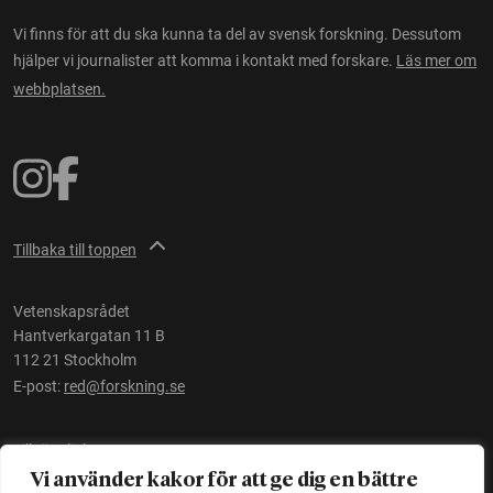
Vi finns för att du ska kunna ta del av svensk forskning. Dessutom
hjälper vi journalister att komma i kontakt med forskare.
Läs mer om
webbplatsen.
Tillbaka till toppen
Vetenskapsrådet
Hantverkargatan 11 B
112 21 Stockholm
E-post:
red@forskning.se
Tillgänglighet
Vi använder kakor för att ge dig en bättre