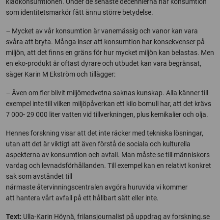
klädkonsumtionen. Under de senaste decennierna har konsumtion
som identitetsmarkör fått ännu större betydelse.
– Mycket av vår konsumtion är vanemässig och vanor kan vara
svåra att bryta. Många inser att konsumtion har konsekvenser på
miljön, att det finns en gräns för hur mycket miljön kan belastas. Men
en eko-produkt är oftast dyrare och utbudet kan vara begränsat,
säger Karin M Ekström och tillägger:
– Även om fler blivit miljömedvetna saknas kunskap. Alla känner till
exempel inte till vilken miljöpåverkan ett kilo bomull har, att det krävs
7 000- 29 000 liter vatten vid tillverkningen, plus kemikalier och olja.
Hennes forskning visar att det inte räcker med tekniska lösningar,
utan att det är viktigt att även förstå de sociala och kulturella
aspekterna av konsumtion och avfall. Man måste se till människors
vardag och levnadsförhållanden. Till exempel kan en relativt konkret
sak som avståndet till
närmaste återvinningscentralen avgöra huruvida vi kommer
att hantera vårt avfall på ett hållbart sätt eller inte.
Text:
Ulla-Karin Höynä, frilansjournalist på uppdrag av forskning.se