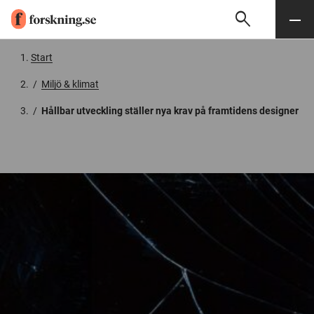
search
Sök
Meny
Gå till innehåll
Start
/
Miljö & klimat
/
Hållbar utveckling ställer nya krav på framtidens designer