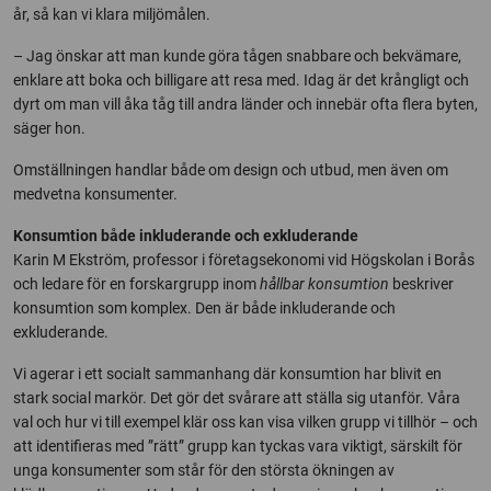
år, så kan vi klara miljömålen.
– Jag önskar att man kunde göra tågen snabbare och bekvämare,
enklare att boka och billigare att resa med. Idag är det krångligt och
dyrt om man vill åka tåg till andra länder och innebär ofta flera byten,
säger hon.
Omställningen handlar både om design och utbud, men även om
medvetna konsumenter.
Konsumtion både inkluderande och exkluderande
Karin M Ekström, professor i företagsekonomi vid Högskolan i Borås
och ledare för en forskargrupp inom
hållbar konsumtion
beskriver
konsumtion som komplex. Den är både inkluderande och
exkluderande.
Vi agerar i ett socialt sammanhang där konsumtion har blivit en
stark social markör. Det gör det svårare att ställa sig utanför. Våra
val och hur vi till exempel klär oss kan visa vilken grupp vi tillhör – och
att identifieras med ”rätt” grupp kan tyckas vara viktigt, särskilt för
unga konsumenter som står för den största ökningen av