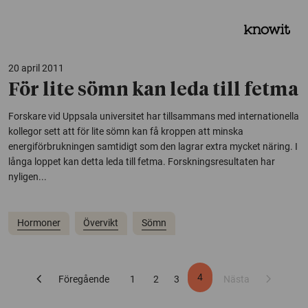
20 april 2011
För lite sömn kan leda till fetma
Forskare vid Uppsala universitet har tillsammans med internationella
kollegor sett att för lite sömn kan få kroppen att minska
energiförbrukningen samtidigt som den lagrar extra mycket näring. I
långa loppet kan detta leda till fetma. Forskningsresultaten har
nyligen...
Hormoner
Övervikt
Sömn
chevron_left
chevron_right
4
Föregående
1
2
3
Nästa