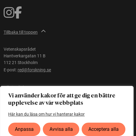
Tillbaka till toppen
Vetenskapsrådet
Hantverkargatan 11 B
112 21 Stockholm
E-post:
red@forskning.se
Tillgänglighet
Vi använder kakor för att ge dig en bättre
upplevelse av vår webbplats
Ett initiativ av
Vetenskapsrådet
Här kan du läsa om hur vi hanterar kakor
Anpassa
Avvisa alla
Acceptera alla