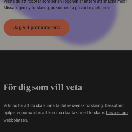
Visste du att robotar som ser en i ögonen är lättare att snacka med?
Missa ingen ny forskning, prenumerera på vårt nyhetsbrev!
Jag vill prenumerera
För dig som vill veta
Vi finns för att du ska kunna ta del av svensk forskning. Dessutom
hjälper vi journalister att komma i kontakt med forskare.
Läs mer om
webbplatsen.