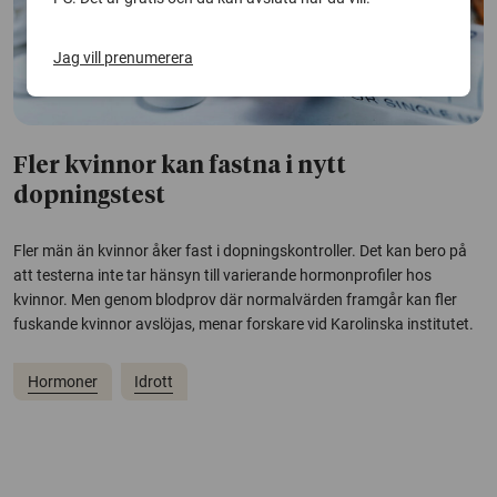
Jag vill prenumerera
Fler kvinnor kan fastna i nytt
dopningstest
Fler män än kvinnor åker fast i dopningskontroller. Det kan bero på
att testerna inte tar hänsyn till varierande hormonprofiler hos
kvinnor. Men genom blodprov där normalvärden framgår kan fler
fuskande kvinnor avslöjas, menar forskare vid Karolinska institutet.
Hormoner
Idrott