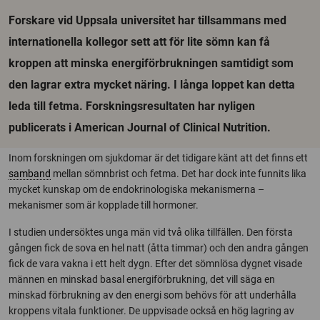
Forskare vid Uppsala universitet har tillsammans med
internationella kollegor sett att för lite sömn kan få
kroppen att minska energiförbrukningen samtidigt som
den lagrar extra mycket näring. I långa loppet kan detta
leda till fetma. Forskningsresultaten har nyligen
publicerats i American Journal of Clinical Nutrition.
Inom forskningen om sjukdomar är det tidigare känt att det finns ett
samband
mellan sömnbrist och fetma. Det har dock inte funnits lika
mycket kunskap om de endokrinologiska mekanismerna –
mekanismer som är kopplade till hormoner.
I studien undersöktes unga män vid två olika tillfällen. Den första
gången fick de sova en hel natt (åtta timmar) och den andra gången
fick de vara vakna i ett helt dygn. Efter det sömnlösa dygnet visade
männen en minskad basal energiförbrukning, det vill säga en
minskad förbrukning av den energi som behövs för att underhålla
kroppens vitala funktioner. De uppvisade också en hög lagring av