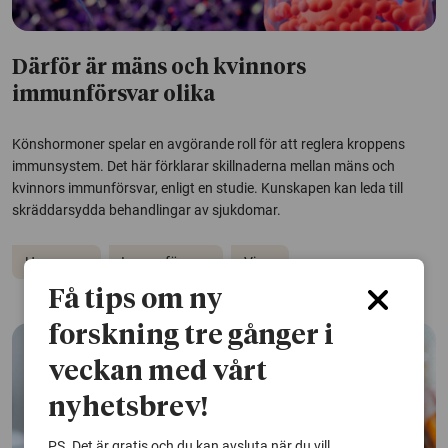
Därför är mäns och kvinnors
immunförsvar olika
Könshormoner spelar en avgörande roll för att reglera kroppens
immunsystem. Det här förklarar skillnaderna mellan mäns och
kvinnors immunförsvar, enligt en studie. Kunskapen kan leda till
skräddarsydda behandlingar av sjukdomar.
Hormoner
Immunförsvar
Virus
Få tips om ny
forskning tre gånger i
veckan med vårt
nyhetsbrev!
PS. Det är gratis och du kan avsluta när du vill.