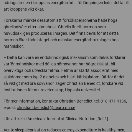
näringsämnen i kroppens energiförråd. I förlängningen leder detta till
att kroppens vikt ökar.
Forskarna märkte dessutom att försökspersonerna hade höga
ghrelinnivåer efter sömnbrist. Ghrelin är ett hormon som
huvudsakligen produceras i magen. Det finns bevis för att detta
hormon ökar födointaget och minskar energiförbrukningen hos
människor.
– Detta kan vara en endokrinologisk mekanism som delvis förklarar
varför människor med dåliga sömnvanor har högre risk att bli
överviktiga och utveckla fetma. Fetma är starkt associerat med
sjukdomar som typ-2 diabetes och hjärt-kärlsjukdom. Därför är det
så viktigt med bra sovvanor, säger Christian Benedict, forskare vid
Institutionen för neurovetenskap, Uppsala universitet.
För mer information, kontakta Christian Benedict, tel: 018-471 4136,
e-post:
christian.benedict@neuro.uu.se
Läs artikeln i American Journal of Clinical Nutrition [Ref 1].
Acute sleep deprivation reduces energy expenditure in healthy men,