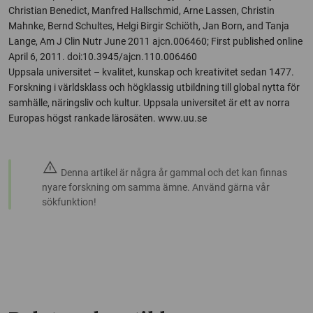
Christian Benedict, Manfred Hallschmid, Arne Lassen, Christin
Mahnke, Bernd Schultes, Helgi Birgir Schiöth, Jan Born, and Tanja
Lange, Am J Clin Nutr June 2011 ajcn.006460; First published online
April 6, 2011. doi:10.3945/ajcn.110.006460
Uppsala universitet – kvalitet, kunskap och kreativitet sedan 1477.
Forskning i världsklass och högklassig utbildning till global nytta för
samhälle, näringsliv och kultur. Uppsala universitet är ett av norra
Europas högst rankade lärosäten. www.uu.se
warning
Denna artikel är några år gammal och det kan finnas
nyare forskning om samma ämne. Använd gärna vår
sökfunktion!