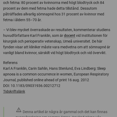
och fetma: 80 procent av kvinnorna med högt blodtryck och 84
procent av dem med fetma hade detta tillstånd. Dessutom
påträffades allvarlig sömnapné hos 31 procent av kvinnor med
fetma i åldern 55–70 år.
– Vi blev mycket överraskade av resultaten, kommenterar studiens
huvudförfattare Karl Franklin, som är
docent
vid Institutionen för
kirurgisk och perioperativ vetenskap, Umeå universitet. De här
fynden visar att kliniker måste vara medvetna om att sömnapné är
vanligt bland kvinnor, särskilt vid högt blodtryck och vid övervikt.
Referens
Karl A Franklin, Carin Sahlin, Hans Stenlund, Eva Lindberg: Sleep
apnoea is a common occurrence in women, European Respiratory
Journal, published online ahead of print 16 aug. 2012
DOI: 10.1183/09031936.00212712
Tidskriftslänk
warning
Denna artikel är några år gammal och det kan finnas