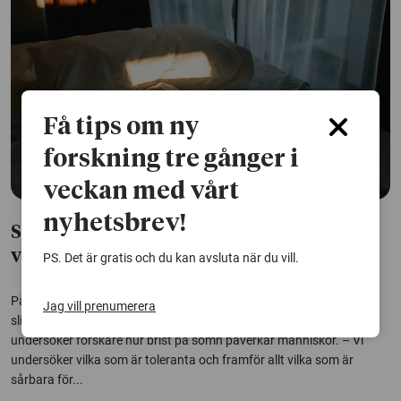
Få tips om ny
forskning tre gånger i
veckan med vårt
nyhetsbrev!
Sömnforskaren: Så får du bättre sömn i
vinter
PS. Det är gratis och du kan avsluta när du vill.
På vintern tillbringar vi mer tid i sängen. Men det betyder inte att vi
Jag vill prenumerera
slipper sömnproblem. På ett sömnlabb vid Stockholms universitet
undersöker forskare hur brist på sömn påverkar människor. – Vi
undersöker vilka som är toleranta och framför allt vilka som är
sårbara för...