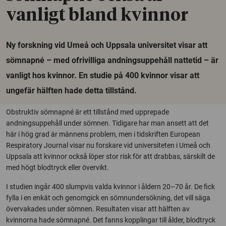
vanligt bland kvinnor
Ny forskning vid Umeå och Uppsala universitet visar att
sömnapné – med ofrivilliga andningsuppehåll nattetid – är
vanligt hos kvinnor. En studie på 400 kvinnor visar att
ungefär hälften hade detta tillstånd.
Obstruktiv sömnapné är ett tillstånd med upprepade
andningsuppehåll under sömnen. Tidigare har man ansett att det
här i hög grad är männens problem, men i tidskriften European
Respiratory Journal visar nu forskare vid universiteten i Umeå och
Uppsala att kvinnor också löper stor risk för att drabbas, särskilt de
med högt blodtryck eller övervikt.
I studien ingår 400 slumpvis valda kvinnor i åldern 20–70 år. De fick
fylla i en enkät och genomgick en sömnundersökning, det vill säga
övervakades under sömnen. Resultaten visar att hälften av
kvinnorna hade sömnapné. Det fanns kopplingar till ålder, blodtryck