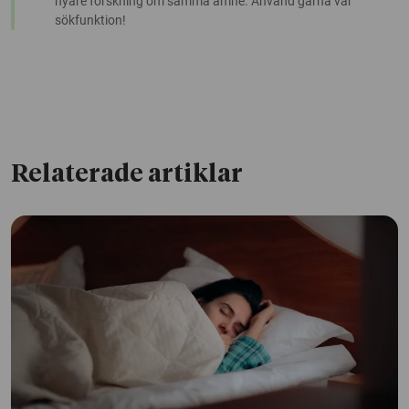
nyare forskning om samma ämne. Använd gärna vår
sökfunktion!
Relaterade artiklar