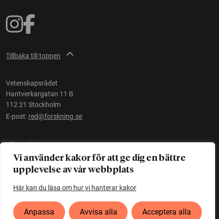
Tillbaka till toppen
Vetenskapsrådet
Hantverkargatan 11 B
112 21 Stockholm
E-post:
red@forskning.se
Tillgänglighet
Vi använder kakor för att ge dig en bättre
upplevelse av vår webbplats
Ett initiativ av
Vetenskapsrådet
Här kan du läsa om hur vi hanterar kakor
Anpassa
Avvisa alla
Acceptera alla