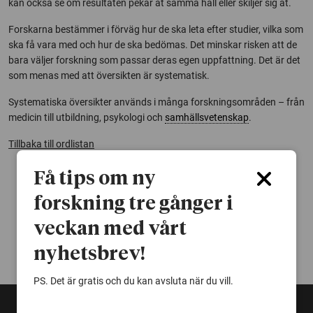
kan också se om resultaten pekar åt samma håll eller skiljer sig åt.
Forskarna bestämmer i förväg hur de ska leta efter studier, vilka som
ska få vara med och hur de ska bedömas. Det minskar risken att de
bara väljer forskning som passar deras egen uppfattning. Det är det
som menas med att översikten är systematisk.
Systematiska översikter används i många forskningsområden – från
medicin till utbildning, psykologi och
samhällsvetenskap
.
Tillbaka till ordlistan
Få tips om ny
forskning tre gånger i
veckan med vårt
nyhetsbrev!
PS. Det är gratis och du kan avsluta när du vill.