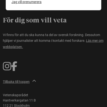
Jag vill prenumerera
För dig som vill veta
Vi finns för att du ska kunna ta del av svensk forskning. Dessutom
hjälper vi journalister att komma i kontakt med forskare.
Läs mer om
webbplatsen.
Tillbaka till toppen
Vetenskapsrådet
Hantverkargatan 11 B
112 21 Stockholm