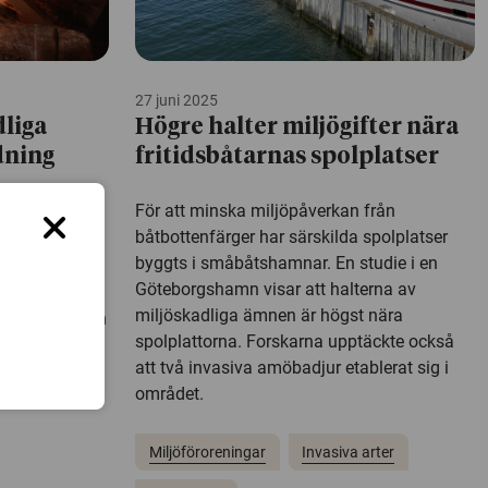
27 juni 2025
dliga
Högre halter miljögifter nära
dning
fritidsbåtarnas spolplatser
För att minska miljöpåverkan från
båtbottenfärger har särskilda spolplatser
källan i
byggts i småbåtshamnar. En studie i en
Göteborgshamn visar att halterna av
miljöskadliga ämnen är högst nära
okal påverkan
spolplattorna. Forskarna upptäckte också
mmer att
att två invasiva amöbadjur etablerat sig i
t äldre
området.
t mot nya
Miljöföroreningar
Invasiva arter