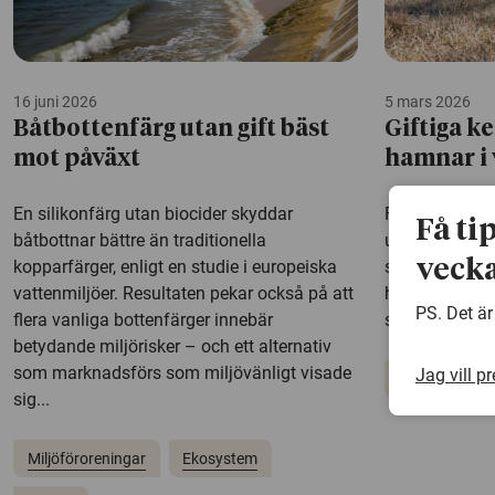
16 juni 2026
5 mars 2026
Båtbottenfärg utan gift bäst
Giftiga k
mot påväxt
hamnar i 
En silikonfärg utan biocider skyddar
Forskare vid Ö
Få ti
båtbottnar bättre än traditionella
undersökt hur 
vecka
kopparfärger, enligt en studie i europeiska
slut hamnar på
vattenmiljöer. Resultaten pekar också på att
halter av dioxi
PS. Det är
flera vanliga bottenfärger innebär
som betat nära
betydande miljörisker – och ett alternativ
som marknadsförs som miljövänligt visade
Jag vill p
Miljöföroreni
sig...
Miljöföroreningar
Ekosystem