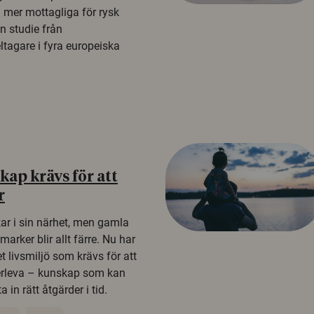
a mer mottagliga för rysk
n studie från
tagare i fyra europeiska
ap krävs för att
r
kar i sin närhet, men gamla
rker blir allt färre. Nu har
t livsmiljö som krävs för att
erleva – kunskap som kan
 in rätt åtgärder i tid.