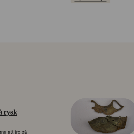
å rysk
na att tro på