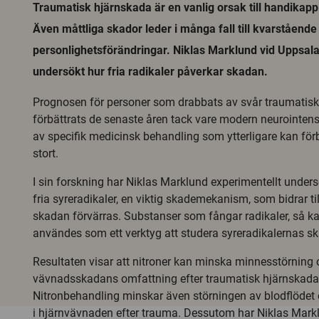
Traumatisk hjärnskada är en vanlig orsak till handikapp 
Även måttliga skador leder i många fall till kvarståend
personlighetsförändringar. Niklas Marklund vid Uppsala 
undersökt hur fria radikaler påverkar skadan.
Prognosen för personer som drabbats av svår traumatisk
förbättrats de senaste åren tack vare modern neurointen
av specifik medicinsk behandling som ytterligare kan för
stort.
I sin forskning har Niklas Marklund experimentellt under
fria syreradikaler, en viktig skademekanism, som bidrar till
skadan förvärras. Substanser som fångar radikaler, så kal
användes som ett verktyg att studera syreradikalernas sk
Resultaten visar att nitroner kan minska minnesstörning
vävnadsskadans omfattning efter traumatisk hjärnskad
Nitronbehandling minskar även störningen av blodflödet
i hjärnvävnaden efter trauma. Dessutom har Niklas Mark