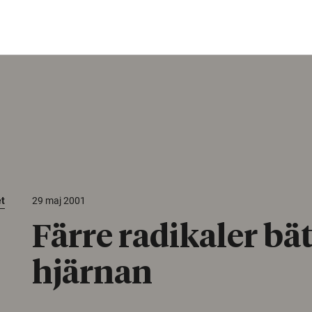
et
29 maj 2001
Färre radikaler bät
hjärnan