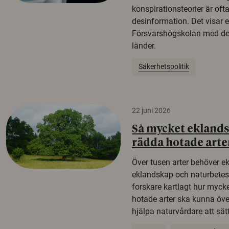
konspirationsteorier är oft
desinformation. Det visar e
Försvarshögskolan med del
länder.
Säkerhetspolitik
22 juni 2026
Så mycket eklandsk
rädda hotade arte
Över tusen arter behöver e
eklandskap och naturbetesma
forskare kartlagt hur mycke
hotade arter ska kunna öv
hjälpa naturvårdare att sätta