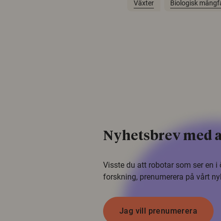
Växter
Biologisk mångf
Nyhetsbrev med a
Visste du att robotar som ser en 
forskning, prenumerera på vårt ny
Jag vill prenumerera