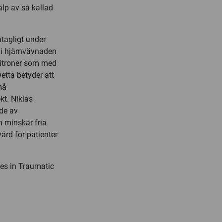
älp av så kallad
tagligt under
 i hjärnvävnaden
nitroner som med
etta betyder att
må
kt. Niklas
nde av
 minskar fria
vård för patienter
ies in Traumatic