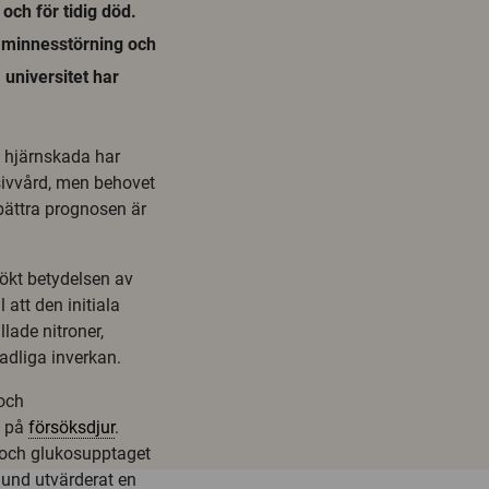
och för tidig död.
e minnesstörning och
universitet har
 hjärnskada har
sivvård, men behovet
bättra prognosen är
sökt betydelsen av
 att den initiala
lade nitroner,
adliga inverkan.
 och
a på
försöksdjur
.
 och glukosupptaget
lund utvärderat en