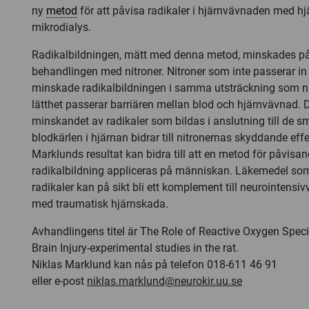
ny
metod
för att påvisa radikaler i hjärnvävnaden med hj
mikrodialys.
Radikalbildningen, mätt med denna metod, minskades på
behandlingen med nitroner. Nitroner som inte passerar in
minskade radikalbildningen i samma utsträckning som 
lätthet passerar barriären mellan blod och hjärnvävnad. D
minskandet av radikaler som bildas i anslutning till de s
blodkärlen i hjärnan bidrar till nitronernas skyddande effe
Marklunds resultat kan bidra till att en metod för påvisa
radikalbildning appliceras på människan. Läkemedel som
radikaler kan på sikt bli ett komplement till neurointensiv
med traumatisk hjärnskada.
Avhandlingens titel är The Role of Reactive Oxygen Spec
Brain Injury-experimental studies in the rat.
Niklas Marklund kan nås på telefon 018-611 46 91
eller e-post
niklas.marklund@neurokir.uu.se