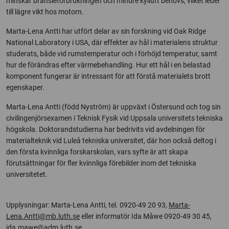
minskar bränsleförbrukningen och mindre kylluft behövs, vilket leder
till lägre vikt hos motorn.
Marta-Lena Antti har utfört delar av sin forskning vid Oak Ridge
National Laboratory i USA, där effekter av hål i materialens struktur
studerats, både vid rumstemperatur och i förhöjd temperatur, samt
hur de förändras efter värmebehandling. Hur ett hål i en belastad
komponent fungerar är intressant för att förstå materialets brott
egenskaper.
Marta-Lena Antti (född Nyström) är uppväxt i Östersund och tog sin
civilingenjörsexamen i Teknisk Fysik vid Uppsala universitets tekniska
högskola. Doktorandstudierna har bedrivits vid avdelningen för
materialteknik vid Luleå tekniska universitet, där hon också deltog i
den första kvinnliga forskarskolan, vars syfte är att skapa
förutsättningar för fler kvinnliga förebilder inom det tekniska
universitetet.
Upplysningar: Marta-Lena Antti, tel. 0920-49 20 93,
Marta-
Lena.Antti@mb.luth.se
eller informatör Ida Måwe 0920-49 30 45,
ida.mawe@adm.luth.se