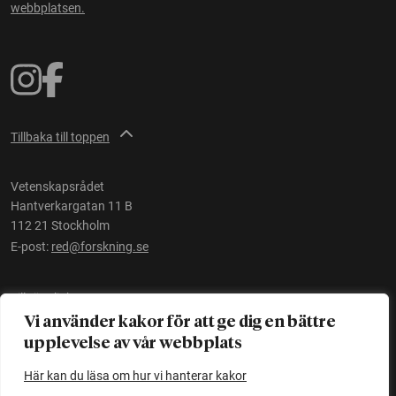
webbplatsen.
Tillbaka till toppen
Vetenskapsrådet
Hantverkargatan 11 B
112 21 Stockholm
E-post:
red@forskning.se
Tillgänglighet
Vi använder kakor för att ge dig en bättre
upplevelse av vår webbplats
Ett initiativ av
Vetenskapsrådet
Här kan du läsa om hur vi hanterar kakor