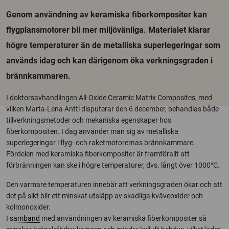
Genom användning av keramiska fiberkompositer kan
flygplansmotorer bli mer miljövänliga. Materialet klarar
högre temperaturer än de metalliska superlegeringar som
används idag och kan därigenom öka verkningsgraden i
brännkammaren.
I doktorsavhandlingen All-Oxide Ceramic Matrix Composites, med
vilken Marta-Lena Antti disputerar den 6 december, behandlas både
tillverkningsmetoder och mekaniska egenskaper hos
fiberkompositen. I dag använder man sig av metalliska
superlegeringar i flyg- och raketmotorernas brännkammare.
Fördelen med keramiska fiberkompositer är framförallt att
förbränningen kan ske i högre temperaturer, dvs. långt över 1000°C.
Den varmare temperaturen innebär att verkningsgraden ökar och att
det på sikt blir ett minskat utsläpp av skadliga kväveoxider och
kolmonoxider.
I
samband
med användningen av keramiska fiberkompositer så