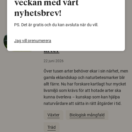
veckan med vårt
Arkeologi
nyhetsbrev!
PS. Det är gratis och du kan avsluta när du vill.
Så mycket eklandskap
Jag vill prenumerera
krävs för att rädda hotade
arter
22 juni 2026
Över tusen arter behöver ekar i sin närhet, men
gamla eklandskap och naturbetesmarker blir
allt färre. Nu har forskare kartlagt hur mycket
livsmiljö som krävs för att hotade arter ska
kunna överleva – kunskap som kan hjälpa
naturvårdare att sätta in rätt åtgärder i tid.
Växter
Biologisk mångfald
Träd