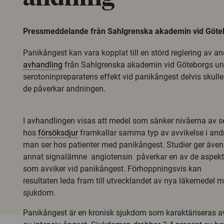
Pressmeddelande från Sahlgrenska akademin vid Göteb
Panikångest kan vara kopplat till en störd reglering av a
avhandling
från Sahlgrenska akademin vid Göteborgs univ
serotoninpreparatens effekt vid panikångest delvis skull
de påverkar andningen.
I avhandlingen visas att medel som sänker nivåerna av se
hos
försöksdjur
framkallar samma typ av avvikelse i an
man ser hos patienter med panikångest. Studier ger även s
annat signalämne ­ angiotensin ­ påverkar en av de aspek
som avviker vid panikångest. Förhoppningsvis kan
resultaten leda fram till utvecklandet av nya läkemedel m
sjukdom.
Panikångest är en kronisk sjukdom som karaktäriseras av