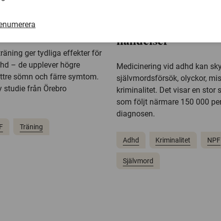
025
14 augusti 2025
minskar symtom på
Adhd-läkemedel kopp
renumerera
 vuxna
minskad risk för allv
händelser
äning ger tydliga effekter för
hd – de upplever högre
Medicinering vid adhd kan s
bättre sömn och färre symtom.
självmordsförsök, olyckor, mi
y studie från Örebro
kriminalitet. Det visar en stor
som följt närmare 150 000 p
diagnosen.
F
Träning
Adhd
Kriminalitet
NPF
Självmord