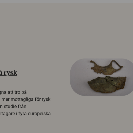
å rysk
na att tro på
a mer mottagliga för rysk
n studie från
tagare i fyra europeiska