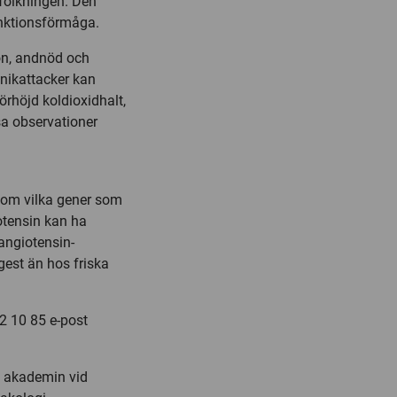
folkningen. Den
unktionsförmåga.
on, andnöd och
nikattacker kan
örhöjd koldioxidhalt,
sa observationer
t om vilka gener som
otensin kan ha
 angiotensin-
est än hos friska
2 10 85 e-post
a akademin vid