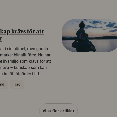
ap krävs för att
r
kar i sin närhet, men gamla
rker blir allt färre. Nu har
t livsmiljö som krävs för att
erleva – kunskap som kan
 in rätt åtgärder i tid.
ald
Träd
Visa fler artiklar