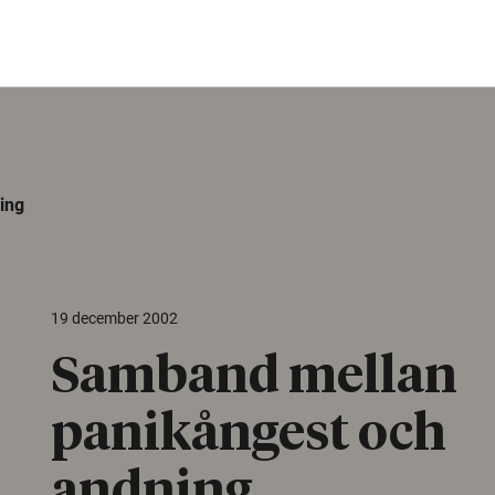
ing
19 december 2002
Samband mellan
panikångest och
andning