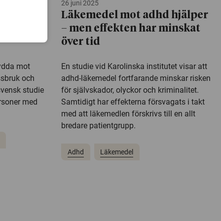
26 juni 2025
las till
Läkemedel mot adhd hjälper
arliga
– men effekten har minskat
över tid
kydda mot
En studie vid Karolinska institutet visar att
ssbruk och
adhd-läkemedel fortfarande minskar risken
 svensk studie
för självskador, olyckor och kriminalitet.
ersoner med
Samtidigt har effekterna försvagats i takt
med att läkemedlen förskrivs till en allt
bredare patientgrupp.
Adhd
Läkemedel