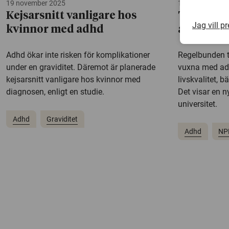
19 november 2025
13 november 2
Kejsarsnitt vanligare hos
Träning 
Jag vill p
kvinnor med adhd
adhd hos
Adhd ökar inte risken för komplikationer
Regelbunden tr
under en graviditet. Däremot är planerade
vuxna med ad
kejsarsnitt vanligare hos kvinnor med
livskvalitet, 
diagnosen, enligt en studie.
Det visar en n
universitet.
Adhd
Graviditet
Adhd
NP