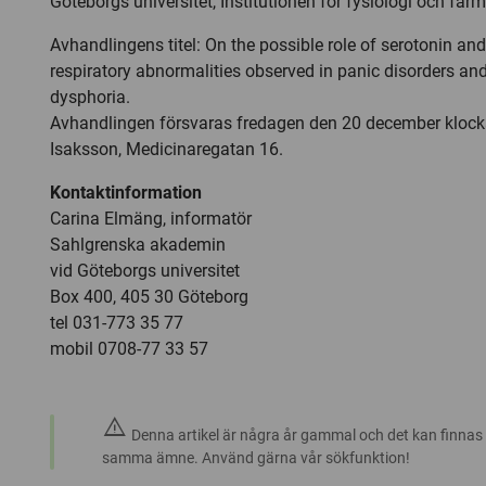
Göteborgs universitet, Institutionen för fysiologi och far
Avhandlingens titel: On the possible role of serotonin and
respiratory abnormalities observed in panic disorders an
dysphoria.
Avhandlingen försvaras fredagen den 20 december klocka
Isaksson, Medicinaregatan 16.
Kontaktinformation
Carina Elmäng, informatör
Sahlgrenska akademin
vid Göteborgs universitet
Box 400, 405 30 Göteborg
tel 031-773 35 77
mobil 0708-77 33 57
warning
Denna artikel är några år gammal och det kan finnas
samma ämne. Använd gärna vår sökfunktion!