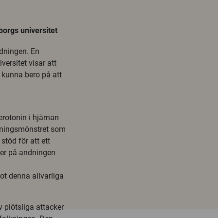
orgs universitet
ndningen. En
ersitet visar att
e kunna bero på att
rotonin i hjärnan
dningsmönstret som
töd för att ett
ter på andningen
ot denna allvarliga
 plötsliga attacker