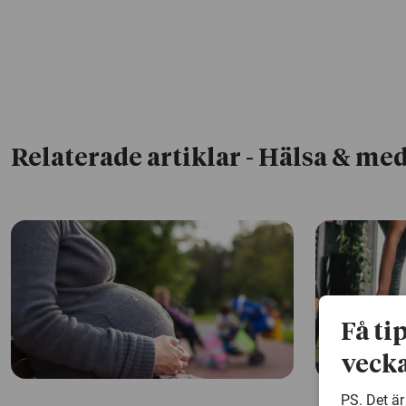
Relaterade artiklar
- Hälsa & med
Få ti
vecka
PS. Det är