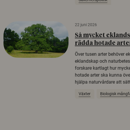
22 juni 2026
Så mycket eklandsk
rädda hotade arte
Över tusen arter behöver e
eklandskap och naturbetesma
forskare kartlagt hur mycke
hotade arter ska kunna öv
hjälpa naturvårdare att sätta
Växter
Biologisk mångf