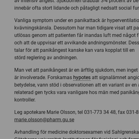
av intensiv ångest. Sjukdomen drabbar 3-4 procent av be
innebär ofta stort lidande och påtagligt nedsatt social f
Vanliga symptom under en panikattack är hyperventilati
kvävningskänsla. Dessutom har man tidigare visat att pa
utlösas genom att patienten får inandas luft med något f
och att de uppvisar ett avvikande andningsmönster. Des
talar för att panikångest kanske kan vara kopplat till en
störd reglering av andningen.
Man vet att panikångest är en ärftlig sjukdom, men inge
är involverade. Forskarnas
hypotes
att signalämnet angi
betydelse, vann stöd i observationen att en variant av en
relaterad gen tycks vara vanligare hos män med panikång
kontroller.
Leg apotekare Marie Olsson, tel 031-773 34 48, fax 031-8
marie.olsson@pharm.gu.se
Avhandling för medicine doktorsexamen vid Sahlgrensk