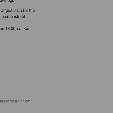
makologi.
 angiotensin for the
d premenstrual
n 13.00, sal Karl
 nyare forskning om