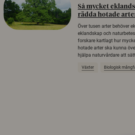
Så mycket eklandsk
rädda hotade arte
Över tusen arter behöver e
eklandskap och naturbetesma
forskare kartlagt hur mycke
hotade arter ska kunna öv
hjälpa naturvårdare att sätta
Växter
Biologisk mångf