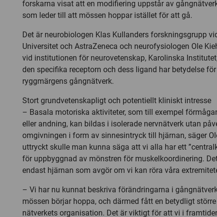
forskarna visat att en modifiering uppstår av gångnätver
som leder till att mössen hoppar istället för att gå.
Det är neurobiologen Klas Kullanders forskningsgrupp v
Universitet och AstraZeneca och neurofysiologen Ole Ki
vid institutionen för neurovetenskap, Karolinska Institutet
den specifika receptorn och dess ligand har betydelse för
ryggmärgens gångnätverk.
Stort grundvetenskapligt och potentiellt kliniskt intresse
– Basala motoriska aktiviteter, som till exempel förmågan
eller andning, kan bildas i isolerade nervnätverk utan påv
omgivningen i form av sinnesintryck till hjärnan, säger Ol
uttryckt skulle man kunna säga att vi alla har ett ”centra
för uppbyggnad av mönstren för muskelkoordinering. Det ä
endast hjärnan som avgör om vi kan röra våra extremiteter
– Vi har nu kunnat beskriva förändringarna i gångnätverk
mössen börjar hoppa, och därmed fått en betydligt stör
nätverkets organisation. Det är viktigt för att vi i framtid