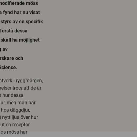
t modifierade möss
 fynd har nu visat
styrs av en specifik
t förstå dessa
 skall ha möjlighet
g av
rskare och
Science.
nätverk i ryggmärgen,
lser trots att de är
m hur dessa
jur, men man har
 hos däggdjur,
nytt ljus över hur
ut en receptor
 hos möss har