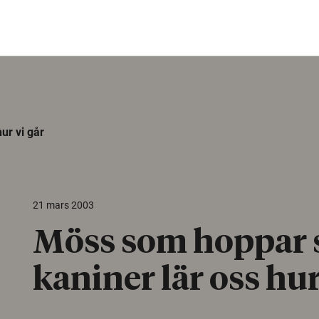
ur vi går
21 mars 2003
Möss som hoppar
kaniner lär oss hur