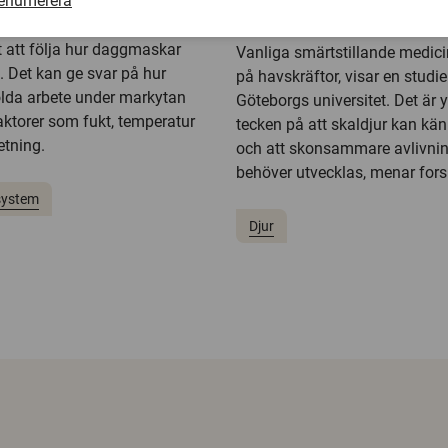
renumerera
havskräftor
SLU har testat en metod som
t att följa hur daggmaskar
Vanliga smärtstillande medici
n. Det kan ge svar på hur
på havskräftor, visar en studie
lda arbete under markytan
Göteborgs universitet. Det är yt
aktorer som fukt, temperatur
tecken på att skaldjur kan kä
etning.
och att skonsammare avlivni
behöver utvecklas, menar fors
system
Djur