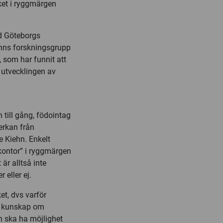
ket i ryggmärgen
id Göteborgs
ehns forskningsgrupp
, som har funnit att
 utvecklingen av
 till gång, födointag
erkan från
e Kiehn. Enkelt
lkontor” i ryggmärgen
r alltså inte
 eller ej.
et, dvs varför
re kunskap om
en ska ha möjlighet