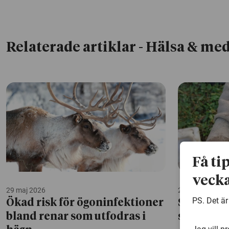
Relaterade artiklar
- Hälsa & med
Få ti
vecka
29 maj 2026
28 maj 2026
PS. Det är
Ökad risk för ögoninfektioner
Så gräver
bland renar som utfodras i
skanning 