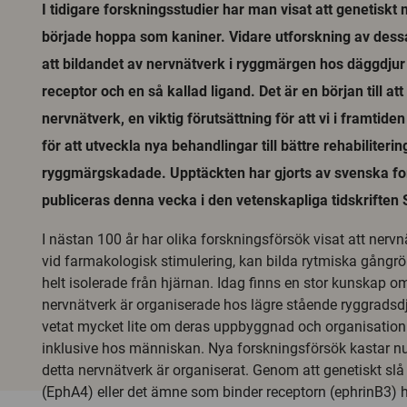
I tidigare forskningsstudier har man visat att genetisk
började hoppa som kaniner. Vidare utforskning av dessa
att bildandet av nervnätverk i ryggmärgen hos däggdjur 
receptor och en så kallad ligand. Det är en början till at
nervnätverk, en viktig förutsättning för att vi i framtiden
för att utveckla nya behandlingar till bättre rehabiliterin
ryggmärgskadade. Upptäckten har gjorts av svenska fo
publiceras denna vecka i den vetenskapliga tidskriften 
I nästan 100 år har olika forskningsförsök visat att nerv
vid farmakologisk stimulering, kan bilda rytmiska gångröre
helt isolerade från hjärnan. Idag finns en stor kunskap o
nervnätverk är organiserade hos lägre stående ryggradsd
vetat mycket lite om deras uppbyggnad och organisation
inklusive hos människan. Nya forskningsförsök kastar nu 
detta nervnätverk är organiserat. Genom att genetiskt slå 
(EphA4) eller det ämne som binder receptorn (ephrinB3)