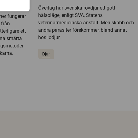
Överlag har svenska rovdjur ett gott
hälsoläge, enligt SVA, Statens
ner fungerar
veterinärmedicinska anstalt. Men skabb och
 från
andra parasiter förekommer, bland annat
terligare ett
hos lodjur.
nna smärta
ngsmetoder
karna.
Djur