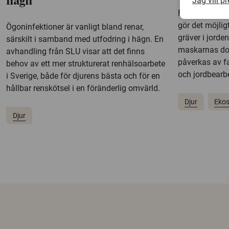
Jag vill p
hägn
Forskare vid 
gör det möjlig
Ögoninfektioner är vanligt bland renar,
gräver i jorde
särskilt i samband med utfodring i hägn. En
maskarnas do
avhandling från SLU visar att det finns
påverkas av f
behov av ett mer strukturerat renhälsoarbete
och jordbearb
i Sverige, både för djurens bästa och för en
hållbar renskötsel i en föränderlig omvärld.
Djur
Eko
Djur