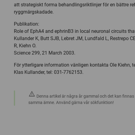
att strategiskt forma behandlingsriktlinjer för en bättre re
ryggmärgskadade.
Publikation:
Role of EphA4 and ephrinB3 in local neuronal circuits tha
Kullander K, Butt SJB, Lebret JM, Lundfald L, Restrepo CE
R, Kiehn O.
Science 299, 21 March 2003.
För ytterligare information vänligen kontakta Ole Kiehn, te
Klas Kullander, tel: 031-7762153.
warning
Denna artikel är några år gammal och det kan finnas
samma ämne. Använd gärna vår sökfunktion!