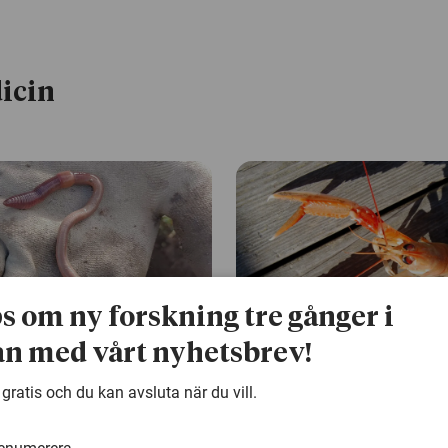
icin
ps om ny forskning tre gånger i
n med vårt nyhetsbrev!
13 april 2026
 gratis och du kan avsluta när du vill.
 daggmaskar –
Värkmedicin mildra
ger svar
smärtresponsen hos