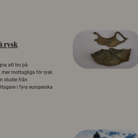
å rysk
na att tro på
a mer mottagliga för rysk
n studie från
tagare i fyra europeiska