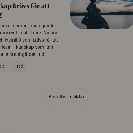
ap krävs för att
r
kar i sin närhet, men gamla
rker blir allt färre. Nu har
t livsmiljö som krävs för att
erleva – kunskap som kan
 in rätt åtgärder i tid.
ald
Träd
Visa fler artiklar