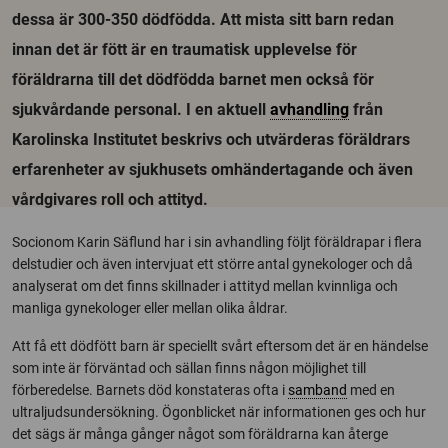
dessa är 300-350 dödfödda. Att mista sitt barn redan
innan det är fött är en traumatisk upplevelse för
föräldrarna till det dödfödda barnet men också för
sjukvårdande personal. I en aktuell
avhandling
från
Karolinska Institutet beskrivs och utvärderas föräldrars
erfarenheter av sjukhusets omhändertagande och även
vårdgivares roll och attityd.
Socionom Karin Säflund har i sin avhandling följt föräldrapar i flera
delstudier och även intervjuat ett större antal gynekologer och då
analyserat om det finns skillnader i attityd mellan kvinnliga och
manliga gynekologer eller mellan olika åldrar.
Att få ett dödfött barn är speciellt svårt eftersom det är en händelse
som inte är förväntad och sällan finns någon möjlighet till
förberedelse. Barnets död konstateras ofta i
samband
med en
ultraljudsundersökning. Ögonblicket när informationen ges och hur
det sägs är många gånger något som föräldrarna kan återge