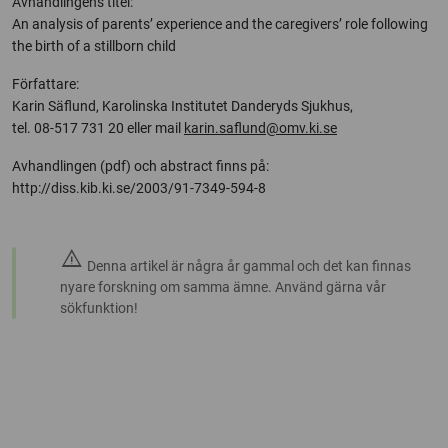
Avhandlingens titel:
An analysis of parents’ experience and the caregivers’ role following
the birth of a stillborn child
Författare:
Karin Säflund, Karolinska Institutet Danderyds Sjukhus,
tel. 08-517 731 20 eller mail
karin.saflund@omv.ki.se
Avhandlingen (pdf) och abstract finns på:
http://diss.kib.ki.se/2003/91-7349-594-8
warning
Denna artikel är några år gammal och det kan finnas
nyare forskning om samma ämne. Använd gärna vår
sökfunktion!