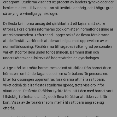
ordagrant. Studierna visar att 92 procent av landets gynekologer ger
beskedet direkt till kvinnan utan att invänta anhörig, och i högre grad
så av yngre kvinnliga gynekologer.
De flesta kvinnorna ansåg det självklart att ett kejsarsnitt skulle
utföras. Föräldrarna informeras dock om att en nornalförlossning är
att rekommendera. I efterhand uppger också de flesta föräldrarna
att de förstått varför och att de varit nöjda med upplevelsen av en
normalförlossning. Föräldrarna tillfrågades i vilken grad personalen
var ett stöd för dem under förlossningen. Barnmorskan och
undersköterskan tillskrevs då högre värden än gynekologen.
Att ge stöd i att möta barnet men också att skiljas från barnet är en
hörnsten i omhändertagandet och en svår balans för personalen.
Efter förlossningen uppmuntras föräldrarna att hålla i sitt barn,
vilket också de allra flesta i studierna gjorde, trots viss oro inför
situationen. De flesta föräldrar tyckte först att tiden med barnet varit
tillräcklig, i efterhand ansåg dock flera föräldrar att tiden varit för
kort. Vissa av de föräldrar som inte hållit i sitt barn ångrade sig
efteråt.