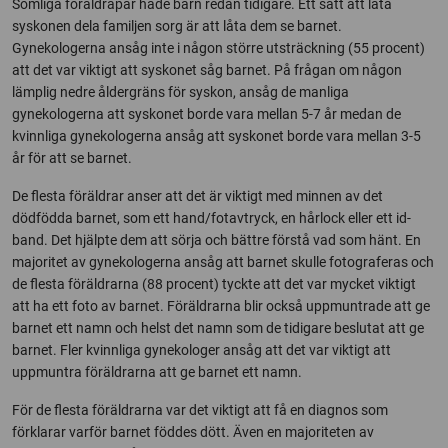
Somliga föräldrapar hade barn redan tidigare. Ett sätt att låta
syskonen dela familjen sorg är att låta dem se barnet.
Gynekologerna ansåg inte i någon större utsträckning (55 procent)
att det var viktigt att syskonet såg barnet. På frågan om någon
lämplig nedre åldergräns för syskon, ansåg de manliga
gynekologerna att syskonet borde vara mellan 5-7 år medan de
kvinnliga gynekologerna ansåg att syskonet borde vara mellan 3-5
år för att se barnet.
De flesta föräldrar anser att det är viktigt med minnen av det
dödfödda barnet, som ett hand/fotavtryck, en hårlock eller ett id-
band. Det hjälpte dem att sörja och bättre förstå vad som hänt. En
majoritet av gynekologerna ansåg att barnet skulle fotograferas och
de flesta föräldrarna (88 procent) tyckte att det var mycket viktigt
att ha ett foto av barnet. Föräldrarna blir också uppmuntrade att ge
barnet ett namn och helst det namn som de tidigare beslutat att ge
barnet. Fler kvinnliga gynekologer ansåg att det var viktigt att
uppmuntra föräldrarna att ge barnet ett namn.
För de flesta föräldrarna var det viktigt att få en diagnos som
förklarar varför barnet föddes dött. Även en majoriteten av