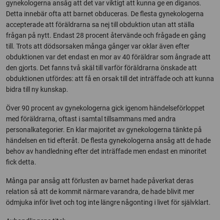
gynekologerna ansåg att det var viktigt att kunna ge en diganos.
Detta innebär ofta att barnet obduceras. De flesta gynekologerna
accepterade att föräldrarna sa nej till obduktion utan att ställa
frågan på nytt. Endast 28 procent återvände och frågade en gång
till. Trots att dödsorsaken många gånger var oklar även efter
obduktionen var det endast en mor av 40 föräldrar som ångrade att
den gjorts. Det fanns två skäl till varför föräldrarna önskade att
obduktionen utfördes: att få en orsak till det inträffade och att kunna
bidra till ny kunskap.
Över 90 procent av gynekologerna gick igenom händelseförloppet
med föräldrarna, oftast i samtal tillsammans med andra
personalkategorier. En klar majoritet av gynekologerna tänkte på
händelsen en tid efteråt. De flesta gynekologerna ansåg att de hade
behov av handledning efter det inträffade men endast en minoritet
fick detta.
Många par ansåg att förlusten av barnet hade påverkat deras
relation så att de kommit närmare varandra, de hade blivit mer
ödmjuka inför livet och tog inte längre någonting i livet för självklart.