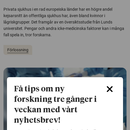
Privata sjukhus i en rad europeiska länder har en högre andel
kejsarsnitt än offentliga sjukhus har, även bland kvinnor i
lågriskgrupper. Det framgår av en översiktsstudie från Lunds
universitet. Pengar och andra icke-medicinska faktorer kan i många
fall spela in, tror forskarna.
Förlossning
Få tips om ny
forskning tre gånger i
veckan med vårt
nyhetsbrev!