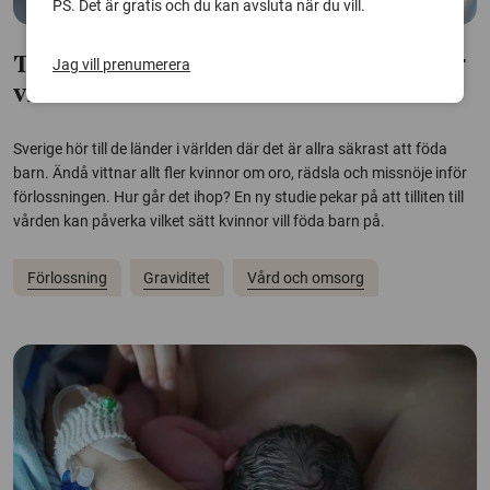
PS. Det är gratis och du kan avsluta när du vill.
Tilliten till vården påverkar hur kvinnor
Jag vill prenumerera
vill föda barn
Sverige hör till de länder i världen där det är allra säkrast att föda
barn. Ändå vittnar allt fler kvinnor om oro, rädsla och missnöje inför
förlossningen. Hur går det ihop? En ny studie pekar på att tilliten till
vården kan påverka vilket sätt kvinnor vill föda barn på.
Förlossning
Graviditet
Vård och omsorg