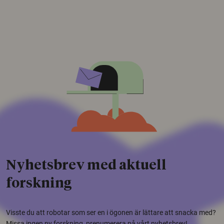
Nyhetsbrev med aktuell
forskning
Visste du att robotar som ser en i ögonen är lättare att snacka med?
Missa ingen ny forskning, prenumerera på vårt nyhetsbrev!