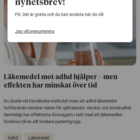
nyhetsbrev!
PS. Det är gratis och du kan avsluta när du vill.
Jag vill prenumerera
Läkemedel mot adhd hjälper – men
effekten har minskat över tid
En studie vid Karolinska institutet visar att adhd-läkemedel
fortfarande minskar risken för självskador, olyckor och kriminalitet.
Samtidigt har effekterna försvagats i takt med att läkemedlen
förskrivs till en allt bredare patientgrupp.
Adhd
Läkemedel