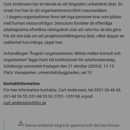
Curt Andersson har en känsla av att ångesten i arbetslivet ökat. En
orsak tror han är att organisationerna blivit resurssnålare.
– I dagens organisationer finns det inga personer kvar som jobbar
med human resourcefrågor. Dessutom försöker de offentliga
arbetsgivarna efterlikna näringslivet utan att veta hur de ska göra.
För att inte tala om att projektanställningarna ökat, vilket skapar en
osäkerhet hos många, säger han.
Avhandlingen ”Ångest i organisationen: Möten mellan konsult och
organisation” läggs fram vid Institutionen för arbetsvetenskap,
Göteborgs universitet fredagen den 21 oktober 2005 kl. 13.15.
Plats: Vasaparken, universitetsbyggnaden, sal 10
Kontaktinformation
För mer information kontakta: Curt Andersson, tel: 0521-26 40 43,
031-68 59 55, 031-68 53 92, 0701- 105198, e-post
curt.andersson@htu.se
warning
Denna artikel är några år gammal och det kan finnas