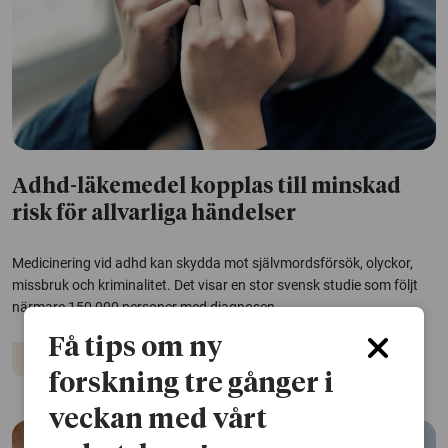
Adhd-läkemedel kopplas till minskad
risk för allvarliga händelser
Medicinering vid adhd kan skydda mot självmordsförsök, olyckor,
missbruk och kriminalitet. Det visar en stor svensk studie som följt
närmare 150 000 personer med diagnosen.
Få tips om ny
Adhd
Kriminalitet
NPF
Självmord
forskning tre gånger i
veckan med vårt