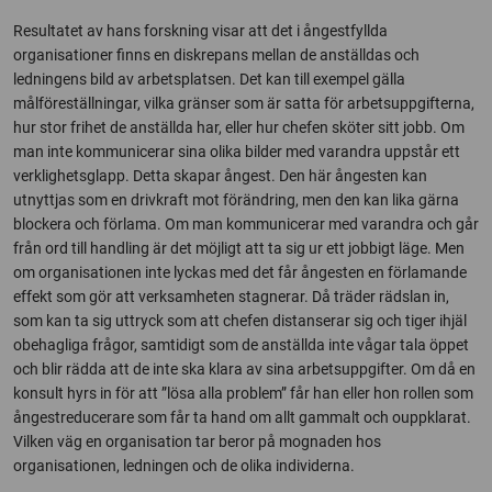
Resultatet av hans forskning visar att det i ångestfyllda
organisationer finns en diskrepans mellan de anställdas och
ledningens bild av arbetsplatsen. Det kan till exempel gälla
målföreställningar, vilka gränser som är satta för arbetsuppgifterna,
hur stor frihet de anställda har, eller hur chefen sköter sitt jobb. Om
man inte kommunicerar sina olika bilder med varandra uppstår ett
verklighetsglapp. Detta skapar ångest. Den här ångesten kan
utnyttjas som en drivkraft mot förändring, men den kan lika gärna
blockera och förlama. Om man kommunicerar med varandra och går
från ord till handling är det möjligt att ta sig ur ett jobbigt läge. Men
om organisationen inte lyckas med det får ångesten en förlamande
effekt som gör att verksamheten stagnerar. Då träder rädslan in,
som kan ta sig uttryck som att chefen distanserar sig och tiger ihjäl
obehagliga frågor, samtidigt som de anställda inte vågar tala öppet
och blir rädda att de inte ska klara av sina arbetsuppgifter. Om då en
konsult hyrs in för att ”lösa alla problem” får han eller hon rollen som
ångestreducerare som får ta hand om allt gammalt och ouppklarat.
Vilken väg en organisation tar beror på mognaden hos
organisationen, ledningen och de olika individerna.