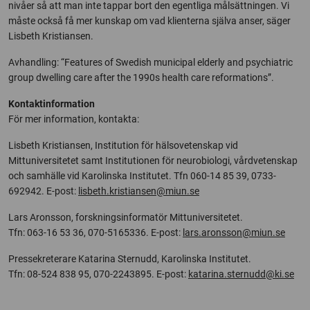
nivåer så att man inte tappar bort den egentliga målsättningen. Vi
måste också få mer kunskap om vad klienterna själva anser, säger
Lisbeth Kristiansen.
Avhandling: “Features of Swedish municipal elderly and psychiatric
group dwelling care after the 1990s health care reformations”.
Kontaktinformation
För mer information, kontakta:
Lisbeth Kristiansen, Institution för hälsovetenskap vid
Mittuniversitetet samt Institutionen för neurobiologi, vårdvetenskap
och samhälle vid Karolinska Institutet. Tfn 060-14 85 39, 0733-
692942. E-post:
lisbeth.kristiansen@miun.se
Lars Aronsson, forskningsinformatör Mittuniversitetet.
Tfn: 063-16 53 36, 070-5165336. E-post:
lars.aronsson@miun.se
Pressekreterare Katarina Sternudd, Karolinska Institutet.
Tfn: 08-524 838 95, 070-2243895. E-post:
katarina.sternudd@ki.se