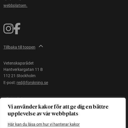
webbplatsen.
Tillbaka till toppen
Vetenskapsrådet
Hantverkargatan 11 B
112 21 Stockholm
E-post:
red@forskning.se
Tillgänglighet
Vi använder kakor för att ge dig en bättre
upplevelse av vår webbplats
Ett initiativ av
Vetenskapsrådet
Här kan du läsa om hur vi hanterar kakor