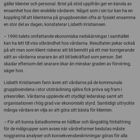
gäller klienter och personal. Brist på stöd uppifrån ger en känsla av
ensamhet hos den enskilde vårdaren. Något som i sin tur kan ha en
koppling till att klienterna på gruppboenden ofta är fysiskt ensamma
en stor del av dagen, konstaterar Lisbeth Kristiansen.
– 1990-talets omfattande ekonomiska nedskärningar i samhället
kan ha lett till viss utbrändhet hos vårdarna. Resultaten pekar också
på att man som klient riskerar att bli bemött på ett mer korrigerande
sätt av vårdarna snarare än att bli bekräftad som person. Det
skadar eftersom det snarare ökar än minskar graden av förvirring,
säger hon.
Lisbeth Kristiansen fann även att vårdarna på de kommunala
gruppboendena i stor utsträckning själva fick pröva sig fram i
yrkesrollen. Vårdarna upplevde ett otydligt ledarskap samt att
organisationen i hög grad var ekonomiskt styrd. Samtidigt uttryckte
många vårdare en vilja av att göra sitt bästa för klienten.
– För att kunna åstadkomma en hållbar och långsiktig förbättring
för de målgrupper som avses när vårdreformer beslutas måste
noggranna analyser och konsekvensbeskrivningar göras för alla