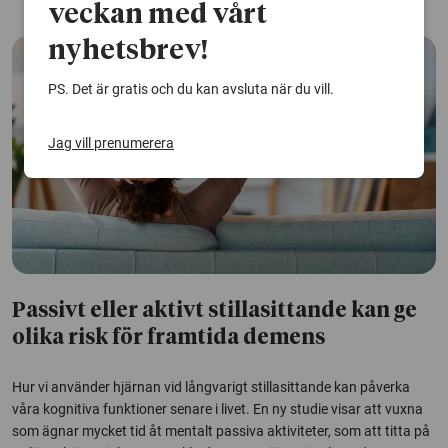
veckan med vårt
nyhetsbrev!
PS. Det är gratis och du kan avsluta när du vill.
Jag vill prenumerera
Passivt eller aktivt stillasittande kan ge
olika risk för framtida demens
Hur vi använder hjärnan vid långvarigt stillasittande kan påverka
våra kognitiva funktioner senare i livet. En ny studie visar att vuxna
som ägnar mycket tid åt mentalt passiva aktiviteter, som att titta på