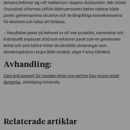
demens befinner sig i ett mellanrum i dagens stödsystem. När stödet
i huvudsak utformas utifrån äldre personers behov riskerar både
parets gemensamma situation och de långsiktiga konsekvenserna
för ekonomi och hälsa att förbises.
– Resultaten pekar på behovet av ett mer proaktivt, samordnat och
individuellt anpassat stöd som erkänner paret som en gemensam
enhet och som bättre möter de särskilda utmaningar som
demenssjukdom i yngre ålder innebär, säger Fanny Kårelind.
Avhandling:
Care and support for couples when one partner has young-onset
dementia
, Jönköping University.
Relaterade artiklar