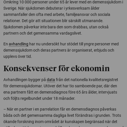
Omkring 10 000 personer under 65 år lever med en demenssjukdom i
Sverige. När sjukdomen debuterar i yrkesverksam ålder
sammanfaller den ofta med arbete, familjeansvar och sociala
relationer. Det gör att situationen blir särskilt utmanande.
Sjukdomen påverkar inte bara den som drabbas, utan också
partnern och det gemensamma vardagslivet.
En
avhandling
har nu undersökt hur stödet till yngre personer med
demenssjukdom och deras partners är organiserat, erbjuds och
upplevs över tid.
Konsekvenser för ekonomin
Avhandlingen bygger på
data
från det nationella kvalitetsregistret
för demenssjukdomar. Utöver det har tio samboende par, där den
ena partnern fått en demensdiagnos före 65 års ålder, intervjuats
och följts regelbundet under 18 månader.
– När en partner i en parrelation får en demensdiagnos påverkas
båda och det gemensamma dagliga livet förändras i grunden. Trots
ökande forskning inom området är kunskapen begränsad när det