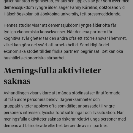
gäller hur stöd organiseras, erhålls och upplevs av par som lever med
demenssjukdom i yngre ålder, säger Fanny Kårelind,
doktorand
vid
Hälsohögskolan på Jönköping university, i ett pressmeddelande.
Hennes studier visar att demenssjukdom i yngre ålder ofta får
tydliga ekonomiska konsekvenser. När den ena partnern får
kognitiva svårigheter tar den andra ofta ett större ansvar i hemmet,
vilket kan göra det svårt att arbeta heltid. Samtidigt är det
ekonomiska stödet till den friska partnern begränsat. Det kan öka
hushållets ekonomiska sårbarhet.
Meningsfulla aktiviteter
saknas
Avhandlingen visar vidare att många stödinsatser är utformade
utifrån äldre personers behov. Dagverksamheter och
gruppaktiviteter upplevs ofta som dåligt anpassade till yngre
personers intressen, fysiska förutsättningar och livssituation. När
meningsfulla aktiviteter saknas riskerar relativt unga personer med
demens att bli isolerade eller helt beroende av sin partner.