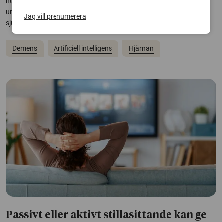
neurodegenerativa sjukdomar liknar varandra. Forskare vid Lunds
universitet har nu utvecklat en AI-modell som kan upptäcka flera
Jag vill prenumerera
sjukdomar med ett enda blodprov.
Demens
Artificiell intelligens
Hjärnan
Passivt eller aktivt stillasittande kan ge