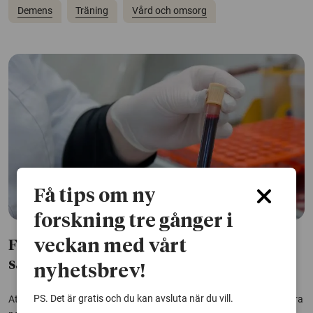
Demens
Träning
Vård och omsorg
Få tips om ny
forskning tre gånger i
veckan med vårt
Flera kognitiva sjukdomar kan ses i
samma blodprov
nyhetsbrev!
PS. Det är gratis och du kan avsluta när du vill.
Att ställa rätt diagnos vid kognitiv svikt är komplicerat eftersom flera