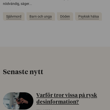
nödvändig, säger...
Självmord
Barn och unga
Döden
Psykisk hälsa
Senaste nytt
Varför tror vissa på rysk
desinformation?