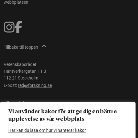
webbplatsen.
Tillbaka till toppen
Vetenskapsrådet
Hantverkargatan 11 B
112 21 Stockholm
E-post:
red@forskning.se
Tillgänglighet
Vi använder kakor för att ge dig en bättre
upplevelse av vår webbplats
Ett initiativ av
Vetenskapsrådet
Här kan du läsa om hur vi hanterar kakor