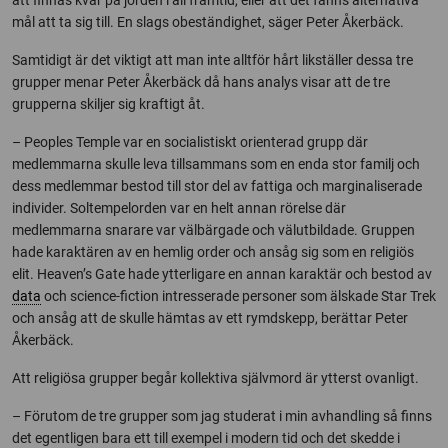
att finnas kvar på jorden i all framtid, eller att det fanns alternativa
mål att ta sig till. En slags obeständighet, säger Peter Åkerbäck.
Samtidigt är det viktigt att man inte alltför hårt likställer dessa tre
grupper menar Peter Åkerbäck då hans analys visar att de tre
grupperna skiljer sig kraftigt åt.
– Peoples Temple var en socialistiskt orienterad grupp där
medlemmarna skulle leva tillsammans som en enda stor familj och
dess medlemmar bestod till stor del av fattiga och marginaliserade
individer. Soltempelorden var en helt annan rörelse där
medlemmarna snarare var välbärgade och välutbildade. Gruppen
hade karaktären av en hemlig order och ansåg sig som en religiös
elit. Heaven’s Gate hade ytterligare en annan karaktär och bestod av
data
och science-fiction intresserade personer som älskade Star Trek
och ansåg att de skulle hämtas av ett rymdskepp, berättar Peter
Åkerbäck.
Att religiösa grupper begår kollektiva självmord är ytterst ovanligt.
– Förutom de tre grupper som jag studerat i min avhandling så finns
det egentligen bara ett till exempel i modern tid och det skedde i