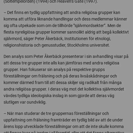
(Soltempelorden) (1994) och Heaven’s Gate (1997).
– Det finns en tydlig uppfattning att andra religiösa grupper kan
komma att utföra liknande handlingar och dess medlemmar känner
sig ofta utpekade som om de tillhörde ”självmordsekter”. Men de
flesta nyreligiösa grupper kommer sannolikt aldrig att begå kollektivt
självmord, säger Peter Åkerbäck, Institutionen för etnologi,
religionshistoria och genusstudier, Stockholms universitet.
Den analys som Peter Åkerbäck presenterar i sin avhandling visar på
att dessa tre grupper inte alls kan jämföras med andra religiösa
grupper. Han fokuserar sin analys på respektive grupps
föreställningar om frälsning och på deras livsåskådningar och
kommer därmed fram till att dessa skiljer sig radikalt från många
andra religiösa grupper. I deras väg mot det kollektiva självmordet
vävdes tydliga ideologiska inslag in som gjorde att deras väg
slutligen var oundviklig.
– När man studerar de tre gruppernas föreställningar och
uppfattning om frälsning framträder en tydlig bild av att de under
årens lopp utvecklade föreställningar om att de inte skulle komma