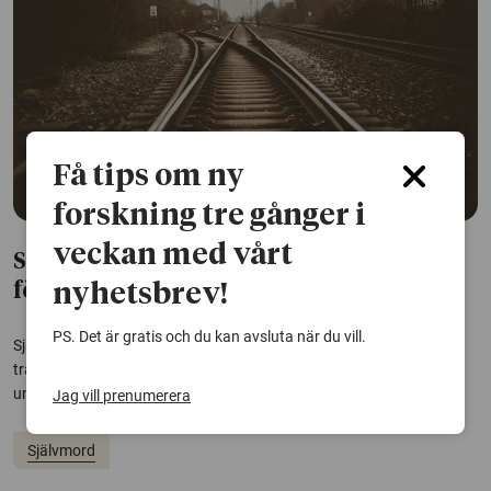
Få tips om ny
forskning tre gånger i
veckan med vårt
Självmord i tunnelbanan – så kan de
nyhetsbrev!
förhindras
PS. Det är gratis och du kan avsluta när du vill.
Självmord ligger bakom nio av tio dödsolyckor i den spårbundna
trafiken i Sverige. De flesta sker i Stockholms tunnelbana. Nu
undersöker forskare smarta åtgärder som kan rädda liv.
Jag vill prenumerera
Självmord