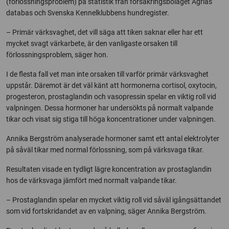
(förlossningsproblem) på statistik från försäkringsbolaget Agrias
databas och Svenska Kennelklubbens hundregister.
– Primär värksvaghet, det vill säga att tiken saknar eller har ett
mycket svagt värkarbete, är den vanligaste orsaken till
förlossningsproblem, säger hon.
I de flesta fall vet man inte orsaken till varför primär värksvaghet
uppstår. Däremot är det väl känt att hormonerna cortisol, oxytocin,
progesteron, prostaglandin och vasopressin spelar en viktig roll vid
valpningen. Dessa hormoner har undersökts på normalt valpande
tikar och visat sig stiga till höga koncentrationer under valpningen.
Annika Bergström analyserade hormoner samt ett antal elektrolyter
på såväl tikar med normal förlossning, som på värksvaga tikar.
Resultaten visade en tydligt lägre koncentration av prostaglandin
hos de värksvaga jämfört med normalt valpande tikar.
– Prostaglandin spelar en mycket viktig roll vid såväl igångsättandet
som vid fortskridandet av en valpning, säger Annika Bergström.