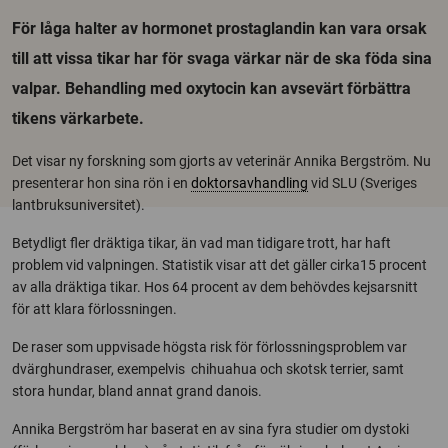
För låga halter av hormonet prostaglandin kan vara orsak
till att vissa tikar har för svaga värkar när de ska föda sina
valpar. Behandling med oxytocin kan avsevärt förbättra
tikens värkarbete.
Det visar ny forskning som gjorts av veterinär Annika Bergström. Nu
presenterar hon sina rön i en
doktorsavhandling
vid SLU (Sveriges
lantbruksuniversitet).
Betydligt fler dräktiga tikar, än vad man tidigare trott, har haft
problem vid valpningen. Statistik visar att det gäller cirka15 procent
av alla dräktiga tikar. Hos 64 procent av dem behövdes kejsarsnitt
för att klara förlossningen.
De raser som uppvisade högsta risk för förlossningsproblem var
dvärghundraser, exempelvis chihuahua och skotsk terrier, samt
stora hundar, bland annat grand danois.
Annika Bergström har baserat en av sina fyra studier om dystoki