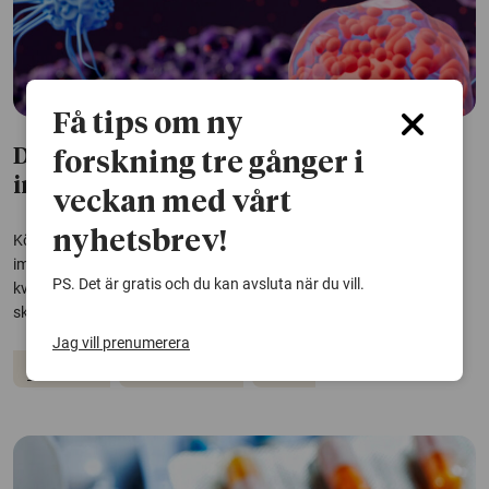
Få tips om ny
Därför är mäns och kvinnors
forskning tre gånger i
immunförsvar olika
veckan med vårt
nyhetsbrev!
Könshormoner spelar en avgörande roll för att reglera kroppens
immunsystem. Det här förklarar skillnaderna mellan mäns och
PS. Det är gratis och du kan avsluta när du vill.
kvinnors immunförsvar, enligt en studie. Kunskapen kan leda till
skräddarsydda behandlingar av sjukdomar.
Jag vill prenumerera
Hormoner
Immunförsvar
Virus