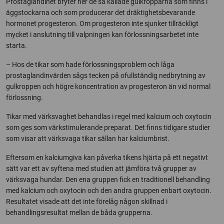
Prostaglandinet bryter ner de så kallade gulkropparna som finns i
äggstockarna och som producerar det dräktighetsbevarande
hormonet progesteron. Om progesteron inte sjunker tillräckligt
mycket i anslutning till valpningen kan förlossningsarbetet inte
starta.
– Hos de tikar som hade förlossningsproblem och låga
prostaglandinvärden sågs tecken på ofullständig nedbrytning av
gulkroppen och högre koncentration av progesteron än vid normal
förlossning.
Tikar med värksvaghet behandlas i regel med kalcium och oxytocin
som ges som värkstimulerande preparat. Det finns tidigare studier
som visar att värksvaga tikar sällan har kalciumbrist.
Eftersom en kalciumgiva kan påverka tikens hjärta på ett negativt
sätt var ett av syftena med studien att jämföra två grupper av
värksvaga hundar. Den ena gruppen fick en traditionell behandling
med kalcium och oxytocin och den andra gruppen enbart oxytocin.
Resultatet visade att det inte förelåg någon skillnad i
behandlingsresultat mellan de båda grupperna.