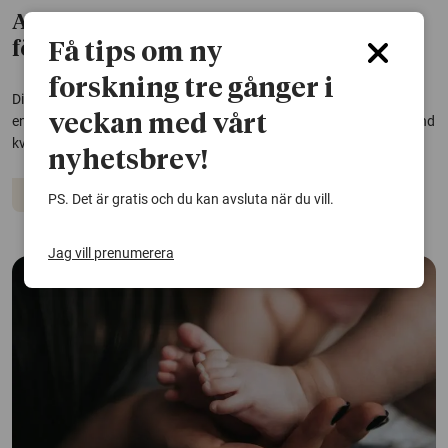
App kan hjälpa kvinnor med
Få tips om ny
förlossningsrädsla
forskning tre gånger i
Digitalt stöd kan minska förlossningsrädsla hos förstföderskor,
veckan med vårt
enligt en studie från Karlstads universitet. Effekten är tydligast bland
kvinnor som redan känner stark oro.
nyhetsbrev!
Graviditet
Förlossning
PS. Det är gratis och du kan avsluta när du vill.
Jag vill prenumerera