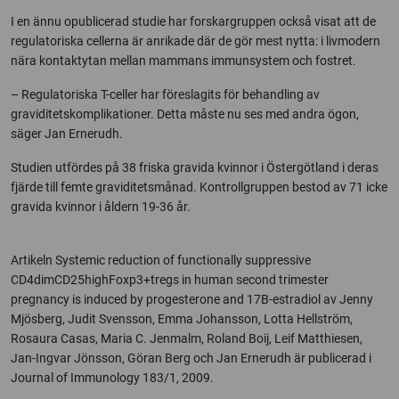
I en ännu opublicerad studie har forskargruppen också visat att de
regulatoriska cellerna är anrikade där de gör mest nytta: i livmodern
nära kontaktytan mellan mammans immunsystem och fostret.
– Regulatoriska T-celler har föreslagits för behandling av
graviditetskomplikationer. Detta måste nu ses med andra ögon,
säger Jan Ernerudh.
Studien utfördes på 38 friska gravida kvinnor i Östergötland i deras
fjärde till femte graviditetsmånad. Kontrollgruppen bestod av 71 icke
gravida kvinnor i åldern 19-36 år.
Artikeln Systemic reduction of functionally suppressive
CD4dimCD25highFoxp3+tregs in human second trimester
pregnancy is induced by progesterone and 17B-estradiol av Jenny
Mjösberg, Judit Svensson, Emma Johansson, Lotta Hellström,
Rosaura Casas, Maria C. Jenmalm, Roland Boij, Leif Matthiesen,
Jan-Ingvar Jönsson, Göran Berg och Jan Ernerudh är publicerad i
Journal of Immunology 183/1, 2009.