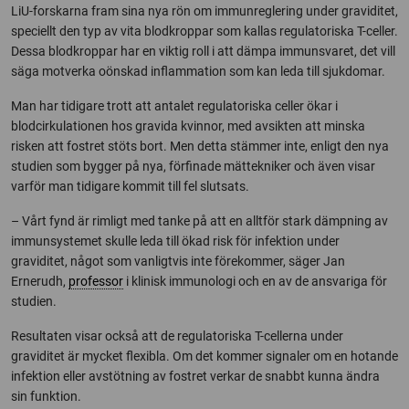
LiU-forskarna fram sina nya rön om immunreglering under graviditet,
speciellt den typ av vita blodkroppar som kallas regulatoriska T-celler.
Dessa blodkroppar har en viktig roll i att dämpa immunsvaret, det vill
säga motverka oönskad inflammation som kan leda till sjukdomar.
Man har tidigare trott att antalet regulatoriska celler ökar i
blodcirkulationen hos gravida kvinnor, med avsikten att minska
risken att fostret stöts bort. Men detta stämmer inte, enligt den nya
studien som bygger på nya, förfinade mättekniker och även visar
varför man tidigare kommit till fel slutsats.
– Vårt fynd är rimligt med tanke på att en alltför stark dämpning av
immunsystemet skulle leda till ökad risk för infektion under
graviditet, något som vanligtvis inte förekommer, säger Jan
Ernerudh,
professor
i klinisk immunologi och en av de ansvariga för
studien.
Resultaten visar också att de regulatoriska T-cellerna under
graviditet är mycket flexibla. Om det kommer signaler om en hotande
infektion eller avstötning av fostret verkar de snabbt kunna ändra
sin funktion.