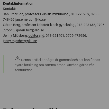
Kontaktinformation
Kontakt:
Jan Ernerudh, professor i klinisk immunologi, 013-223269, 0708-
748466
jan.ernerudh@lio.se
Göran Berg, professor i obstetrik och gynekologi, 013-223132, 0705-
775540,
goran.berg@lio.se
Jenny Mjösberg,
doktorand
, 013-221401, 0705-472956,
jenny.mjosberg@liu.se
warning
Denna artikel är några år gammal och det kan finnas
nyare forskning om samma ämne. Använd gärna vår
sökfunktion!