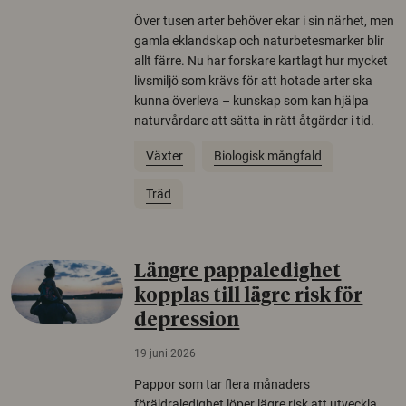
Över tusen arter behöver ekar i sin närhet, men
gamla eklandskap och naturbetesmarker blir
allt färre. Nu har forskare kartlagt hur mycket
livsmiljö som krävs för att hotade arter ska
kunna överleva – kunskap som kan hjälpa
naturvårdare att sätta in rätt åtgärder i tid.
Växter
Biologisk mångfald
Träd
Längre pappaledighet
kopplas till lägre risk för
depression
19 juni 2026
Pappor som tar flera månaders
föräldraledighet löper lägre risk att utveckla