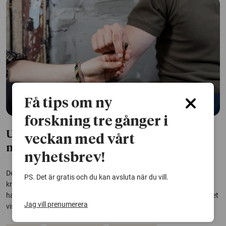
Få tips om ny
forskning tre gånger i
Unga undviker droger och brott – men
veckan med vårt
några i riskzonen
nyhetsbrev!
De allra flesta tonåringar i Sverige avstår helt från droger och
PS. Det är gratis och du kan avsluta när du vill.
kriminalitet. Men en liten grupp kombinerar båda och riskerar att
hamna i en farlig spiral av substansbruk och brottsligt beteende. Det
Jag vill prenumerera
visar forskning från Stockholms universitet.