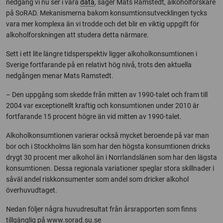
nedgång vi nu ser i våra
data
, säger Mats Ramstedt, alkoholforskare
på SoRAD. Mekanismerna bakom konsumtionsutvecklingen tycks
vara mer komplexa än vi trodde och det blir en viktig uppgift för
alkoholforskningen att studera detta närmare.
Sett i ett lite längre tidsperspektiv ligger alkoholkonsumtionen i
Sverige fortfarande på en relativt hög nivå, trots den aktuella
nedgången menar Mats Ramstedt.
– Den uppgång som skedde från mitten av 1990-talet och fram till
2004 var exceptionellt kraftig och konsumtionen under 2010 är
fortfarande 15 procent högre än vid mitten av 1990-talet.
Alkoholkonsumtionen varierar också mycket beroende på var man
bor och i Stockholms län som har den högsta konsumtionen dricks
drygt 30 procent mer alkohol än i Norrlandslänen som har den lägsta
konsumtionen. Dessa regionala variationer speglar stora skillnader i
såväl andel riskkonsumenter som andel som dricker alkohol
överhuvudtaget.
Nedan följer några huvudresultat från årsrapporten som finns
tillgänglig på www.sorad.su.se