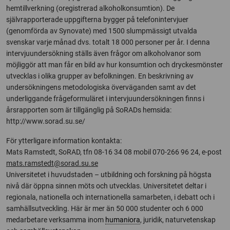
hemtillverkning (oregistrerad alkoholkonsumtion). De
självrapporterade uppgifterna bygger på telefonintervjuer
(genomförda av Synovate) med 1500 slumpmässigt utvalda
svenskar varje månad dvs. totalt 18 000 personer per år. I denna
intervjuundersökning ställs även frågor om alkoholvanor som
möjliggör att man får en bild av hur konsumtion och dryckesmönster
utvecklas i olika grupper av befolkningen. En beskrivning av
undersökningens metodologiska överväganden samt av det
underliggande frågeformuläret i intervjuundersökningen finns i
årsrapporten som är tillgänglig på SoRADs hemsida:
http://www.sorad.su.se/
För ytterligare information kontakta:
Mats Ramstedt, SoRAD, tfn 08-16 34 08 mobil 070-266 96 24, e-post
mats.ramstedt@sorad.su.se
Universitetet i huvudstaden – utbildning och forskning på högsta
nivå där öppna sinnen möts och utvecklas. Universitetet deltar i
regionala, nationella och internationella samarbeten, i debatt och i
samhällsutveckling. Här är mer än 50 000 studenter och 6 000
medarbetare verksamma inom
humaniora
, juridik, naturvetenskap