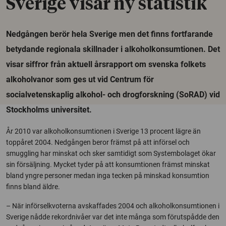
Sverige visar ny statistik
Nedgången berör hela Sverige men det finns fortfarande
betydande regionala skillnader i alkoholkonsumtionen. Det
visar siffror från aktuell årsrapport om svenska folkets
alkoholvanor som ges ut vid Centrum för
socialvetenskaplig alkohol- och drogforskning (SoRAD) vid
Stockholms universitet.
År 2010 var alkoholkonsumtionen i Sverige 13 procent lägre än
toppåret 2004. Nedgången beror främst på att införsel och
smuggling har minskat och sker samtidigt som Systembolaget ökar
sin försäljning. Mycket tyder på att konsumtionen främst minskat
bland yngre personer medan inga tecken på minskad konsumtion
finns bland äldre.
– När införselkvoterna avskaffades 2004 och alkoholkonsumtionen i
Sverige nådde rekordnivåer var det inte många som förutspådde den