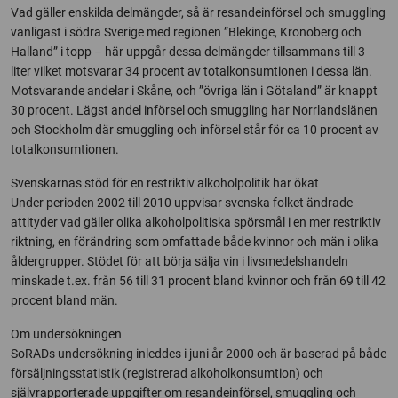
Vad gäller enskilda delmängder, så är resandeinförsel och smuggling
vanligast i södra Sverige med regionen ”Blekinge, Kronoberg och
Halland” i topp – här uppgår dessa delmängder tillsammans till 3
liter vilket motsvarar 34 procent av totalkonsumtionen i dessa län.
Motsvarande andelar i Skåne, och ”övriga län i Götaland” är knappt
30 procent. Lägst andel införsel och smuggling har Norrlandslänen
och Stockholm där smuggling och införsel står för ca 10 procent av
totalkonsumtionen.
Svenskarnas stöd för en restriktiv alkoholpolitik har ökat
Under perioden 2002 till 2010 uppvisar svenska folket ändrade
attityder vad gäller olika alkoholpolitiska spörsmål i en mer restriktiv
riktning, en förändring som omfattade både kvinnor och män i olika
åldergrupper. Stödet för att börja sälja vin i livsmedelshandeln
minskade t.ex. från 56 till 31 procent bland kvinnor och från 69 till 42
procent bland män.
Om undersökningen
SoRADs undersökning inleddes i juni år 2000 och är baserad på både
försäljningsstatistik (registrerad alkoholkonsumtion) och
självrapporterade uppgifter om resandeinförsel, smuggling och