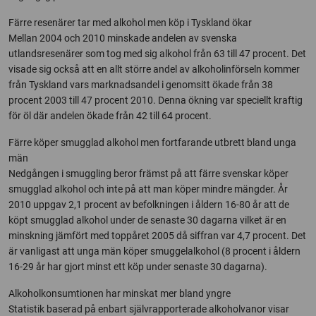
Färre resenärer tar med alkohol men köp i Tyskland ökar
Mellan 2004 och 2010 minskade andelen av svenska
utlandsresenärer som tog med sig alkohol från 63 till 47 procent. Det
visade sig också att en allt större andel av alkoholinförseln kommer
från Tyskland vars marknadsandel i genomsitt ökade från 38
procent 2003 till 47 procent 2010. Denna ökning var speciellt kraftig
för öl där andelen ökade från 42 till 64 procent.
Färre köper smugglad alkohol men fortfarande utbrett bland unga
män
Nedgången i smuggling beror främst på att färre svenskar köper
smugglad alkohol och inte på att man köper mindre mängder. År
2010 uppgav 2,1 procent av befolkningen i åldern 16-80 år att de
köpt smugglad alkohol under de senaste 30 dagarna vilket är en
minskning jämfört med toppåret 2005 då siffran var 4,7 procent. Det
är vanligast att unga män köper smuggelalkohol (8 procent i åldern
16-29 år har gjort minst ett köp under senaste 30 dagarna).
Alkoholkonsumtionen har minskat mer bland yngre
Statistik baserad på enbart självrapporterade alkoholvanor visar