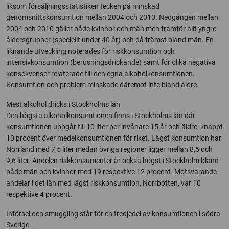
liksom försäljningsstatistiken tecken på minskad
genomsnittskonsumtion mellan 2004 och 2010. Nedgången mellan
2004 och 2010 gäller både kvinnor och män men framför allt yngre
åldersgrupper (speciellt under 40 år) och då främst bland män. En
liknande utveckling noterades för riskkonsumtion och
intensivkonsumtion (berusningsdrickande) samt för olika negativa
konsekvenser relaterade till den egna alkoholkonsumtionen.
Konsumtion och problem minskade däremot inte bland äldre.
Mest alkohol dricks i Stockholms län
Den högsta alkoholkonsumtionen finns i Stockholms län där
konsumtionen uppgår till 10 liter per invånare 15 år och äldre, knappt
10 procent över medelkonsumtionen för riket. Lägst konsumtion har
Norrland med 7,5 liter medan övriga regioner ligger mellan 8,5 och
9,6 liter. Andelen riskkonsumenter är också högst i Stockholm bland
både män och kvinnor med 19 respektive 12 procent. Motsvarande
andelar i det län med lägst riskkonsumtion, Norrbotten, var 10
respektive 4 procent.
Införsel och smuggling står för en tredjedel av konsumtionen i södra
Sverige