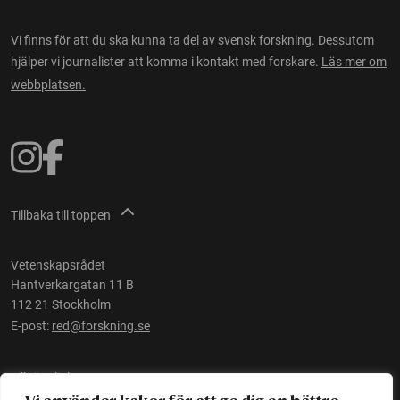
Vi finns för att du ska kunna ta del av svensk forskning. Dessutom
hjälper vi journalister att komma i kontakt med forskare.
Läs mer om
webbplatsen.
Tillbaka till toppen
Vetenskapsrådet
Hantverkargatan 11 B
112 21 Stockholm
E-post:
red@forskning.se
Tillgänglighet