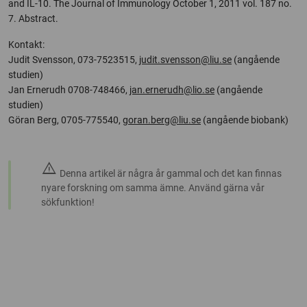
and IL-10. The Journal of Immunology October 1, 2011 vol. 187 no.
7. Abstract.
Kontakt:
Judit Svensson, 073-7523515,
judit.svensson@liu.se
(angående
studien)
Jan Ernerudh 0708-748466,
jan.ernerudh@lio.se
(angående
studien)
Göran Berg, 0705-775540,
goran.berg@liu.se
(angående biobank)
warning
Denna artikel är några år gammal och det kan finnas
nyare forskning om samma ämne. Använd gärna vår
sökfunktion!