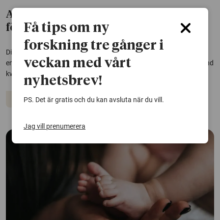
App kan hjälpa kvinnor med
Få tips om ny
förlossningsrädsla
forskning tre gånger i
Digitalt stöd kan minska förlossningsrädsla hos förstföderskor,
veckan med vårt
enligt en studie från Karlstads universitet. Effekten är tydligast bland
kvinnor som redan känner stark oro.
nyhetsbrev!
Graviditet
Förlossning
PS. Det är gratis och du kan avsluta när du vill.
Jag vill prenumerera