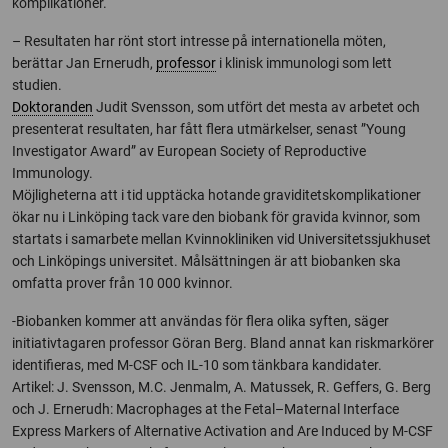
komplikationer.
– Resultaten har rönt stort intresse på internationella möten,
berättar Jan Ernerudh,
professor
i klinisk immunologi som lett
studien.
Doktoranden
Judit Svensson, som utfört det mesta av arbetet och
presenterat resultaten, har fått flera utmärkelser, senast ”Young
Investigator Award” av European Society of Reproductive
Immunology.
Möjligheterna att i tid upptäcka hotande graviditetskomplikationer
ökar nu i Linköping tack vare den biobank för gravida kvinnor, som
startats i samarbete mellan Kvinnokliniken vid Universitetssjukhuset
och Linköpings universitet. Målsättningen är att biobanken ska
omfatta prover från 10 000 kvinnor.
-Biobanken kommer att användas för flera olika syften, säger
initiativtagaren professor Göran Berg. Bland annat kan riskmarkörer
identifieras, med M-CSF och IL-10 som tänkbara kandidater.
Artikel: J. Svensson, M.C. Jenmalm, A. Matussek, R. Geffers, G. Berg
och J. Ernerudh: Macrophages at the Fetal–Maternal Interface
Express Markers of Alternative Activation and Are Induced by M-CSF