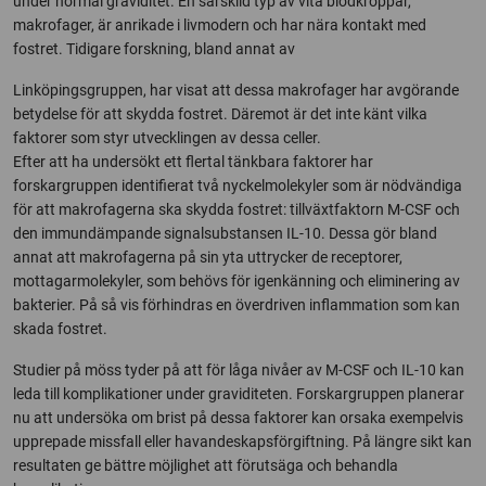
under normal graviditet. En särskild typ av vita blodkroppar,
makrofager, är anrikade i livmodern och har nära kontakt med
fostret. Tidigare forskning, bland annat av
Linköpingsgruppen, har visat att dessa makrofager har avgörande
betydelse för att skydda fostret. Däremot är det inte känt vilka
faktorer som styr utvecklingen av dessa celler.
Efter att ha undersökt ett flertal tänkbara faktorer har
forskargruppen identifierat två nyckelmolekyler som är nödvändiga
för att makrofagerna ska skydda fostret: tillväxtfaktorn M-CSF och
den immundämpande signalsubstansen IL-10. Dessa gör bland
annat att makrofagerna på sin yta uttrycker de receptorer,
mottagarmolekyler, som behövs för igenkänning och eliminering av
bakterier. På så vis förhindras en överdriven inflammation som kan
skada fostret.
Studier på möss tyder på att för låga nivåer av M-CSF och IL-10 kan
leda till komplikationer under graviditeten. Forskargruppen planerar
nu att undersöka om brist på dessa faktorer kan orsaka exempelvis
upprepade missfall eller havandeskapsförgiftning. På längre sikt kan
resultaten ge bättre möjlighet att förutsäga och behandla