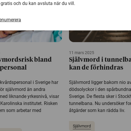
 gratis och du kan avsluta när du vill.
renumerera
5
11 mars 2025
vmordsrisk bland
Självmord i tunnelb
spersonal
kan de förhindras
kvårdspersonal i Sverige har
Självmord ligger bakom nio av
för självmord än andra
dödsolyckor i den spårbundna 
med liknande yrkesnivå, visar
Sverige. De flesta sker i Stoc
 Karolinska institutet. Risken
tunnelbana. Nu undersöker fo
dem som arbetar med
åtgärder som kan rädda liv.
Självmord