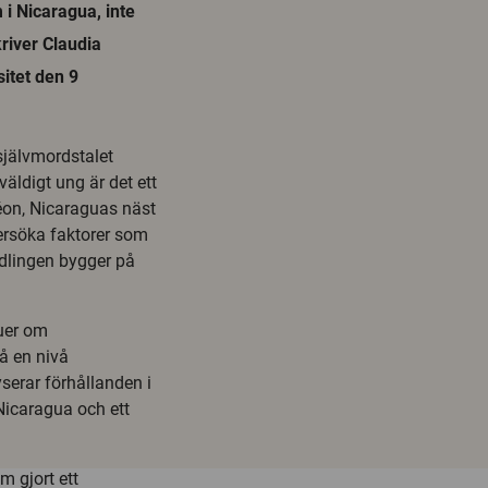
i Nicaragua, inte
river Claudia
itet den 9
självmordstalet
äldigt ung är det ett
éon, Nicaraguas näst
ersöka faktorer som
ndlingen bygger på
juer om
å en nivå
serar förhållanden i
Nicaragua och ett
m gjort ett