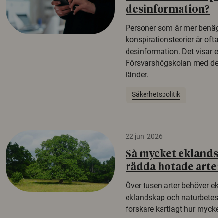
desinformation?
Personer som är mer benäg
konspirationsteorier är oft
desinformation. Det visar e
Försvarshögskolan med del
länder.
Säkerhetspolitik
22 juni 2026
Så mycket eklandsk
rädda hotade arte
Över tusen arter behöver e
eklandskap och naturbetesma
forskare kartlagt hur mycke