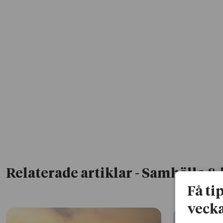
Relaterade artiklar
- Samhälle & 
Få ti
vecka