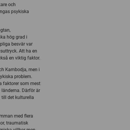
kare och
ungas psykiska
ngtan,
ka hög grad i
pliga besvär var
uttryck. Att ha en
kså en viktig faktor.
och Kambodja, men i
ykiska problem.
ka faktorer som mest
 länderna. Därför är
ill det kulturella
amman med flera
kor, traumatisk
miska villkor men