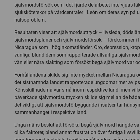
självmordsförsök och i det fjärde delarbetet intervjuas lä
sjuksköterskor på vårdcentraler i León om deras syn på 
hälsoproblem.
Resultaten visar att självmordsuttryck – livsleda, dödslä
självmordsplaner och självmordsförsök – förekommer i li
Nicaragua som i höginkomstländer. Oro, depression, krop
vanliga bland dem som rapporterade allvarliga självmords
vän eller nära släkting som försökt begå självmord var oc
Förhållandena skilde sig inte mycket mellan Nicaragua 
det sistnämnda landet rapporterade ungdomar mer av ps
Könsskillnaderna var små inom respektive land, men vil
påverkade självmordsuttrycken skilde sig mellan de båda
det viktigt att självmordsförbyggande insatser tar hänsyn t
sammanhanget i respektive land.
Unga mäns beslut att försöka begå självmord hängde s
olika faktorer, bland annat frustration över fattiga livsvill
barndom med instabila familjeförhållanden, svåra ekono