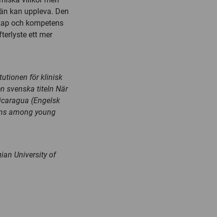
än kan uppleva. Den
skap och kompetens
erlyste ett mer
utionen för klinisk
n svenska titeln När
icaragua (Engelsk
ions among young
an University of