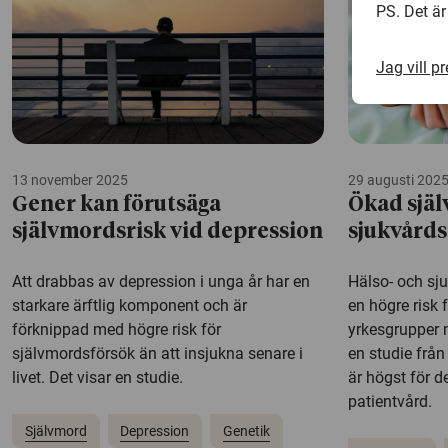
PS. Det är
Jag vill p
13 november 2025
29 augusti 202
Gener kan förutsäga
Ökad själ
självmordsrisk vid depression
sjukvård
Att drabbas av depression i unga år har en
Hälso- och sju
starkare ärftlig komponent och är
en högre risk 
förknippad med högre risk för
yrkesgrupper 
självmordsförsök än att insjukna senare i
en studie från
livet. Det visar en studie.
är högst för 
patientvård.
Självmord
Depression
Genetik