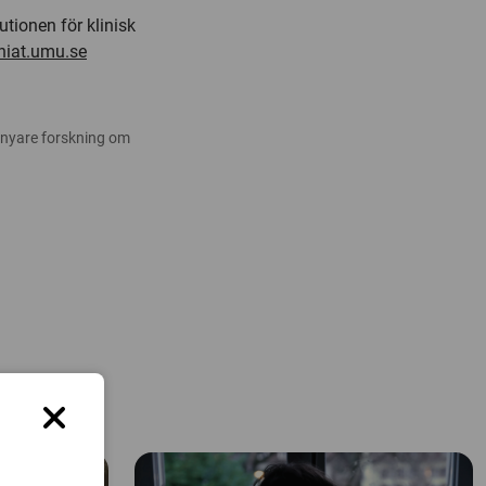
tutionen för klinisk
iat.umu.se
 nyare forskning om