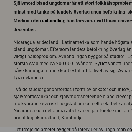
Självmord bland ungdomar är ett stort folkhälsoproblem 
minst med tanke på landets överlag unga befolkning, sk
Medina i den
avhandling
hon försvarar vid Umeå univers
december.
Nicaragua är det land i Latinamerika som har de högsta 
bland ungdomar. Eftersom landets befolkning överlag är v
viktigt hälsoproblem. Avhandlingen bygger på studier i L
största stad med ca 200 000 invånare. Syftet var att und
påverkar unga människor beslut att ta livet av sig. Avha
fyra delarbeten.
Två delstudier genomfördes i form av enkäter och interv
självmordstankar och självmordsbeteende bland elever p
motsvarande svenskt högstadium och ett delarbete analy
Nicaragua och det andra arbete är en jämförelse mellan 
annat låginkomstland, Kambodja.
Det tredje delarbetet bygger på intervjuer av unga män so