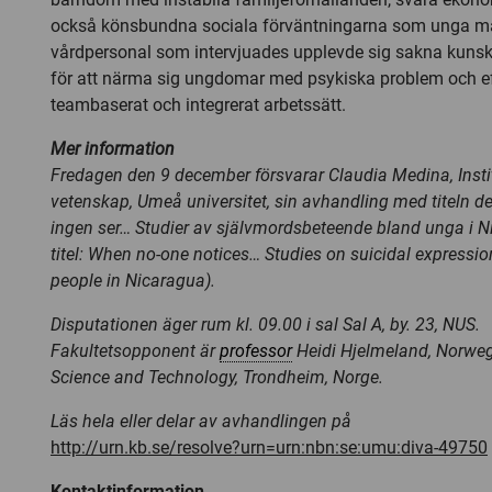
också könsbundna sociala förväntningarna som unga m
vårdpersonal som intervjuades upplevde sig sakna kun
för att närma sig ungdomar med psykiska problem och eft
teambaserat och integrerat arbetssätt.
Mer information
Fredagen den 9 december försvarar Claudia Medina, Instit
vetenskap, Umeå universitet, sin avhandling med titeln de
ingen ser… Studier av självmordsbeteende bland unga i N
titel: When no-one notices… Studies on suicidal express
people in Nicaragua).
Disputationen äger rum kl. 09.00 i sal Sal A, by. 23, NUS.
Fakultetsopponent är
professor
Heidi Hjelmeland, Norwegi
Science and Technology, Trondheim, Norge.
Läs hela eller delar av avhandlingen på
http://urn.kb.se/resolve?urn=urn:nbn:se:umu:diva-49750
Kontaktinformation