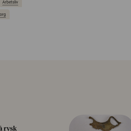
Arbetsliv
org
å rysk