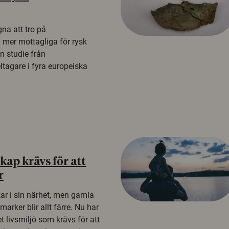
na att tro på
a mer mottagliga för rysk
n studie från
tagare i fyra europeiska
ap krävs för att
r
kar i sin närhet, men gamla
rker blir allt färre. Nu har
t livsmiljö som krävs för att