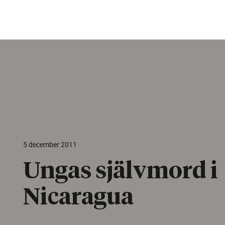
5 december 2011
Ungas självmord i
Nicaragua