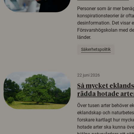
Personer som är mer benäg
konspirationsteorier är oft
desinformation. Det visar e
Försvarshögskolan med del
länder.
Säkerhetspolitik
22 juni 2026
Så mycket eklandsk
rädda hotade arte
Över tusen arter behöver e
eklandskap och naturbetesma
forskare kartlagt hur mycke
hotade arter ska kunna öv