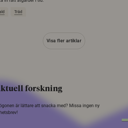
 in rätt åtgärder i tid.
ald
Träd
Visa fler artiklar
ktuell forskning
i ögonen är lättare att snacka med? Missa ingen ny
hetsbrev!