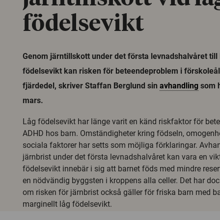
födelsevikt
Genom järntillskott under det första levnadshalvåret til
födelsevikt kan risken för beteendeproblem i förskoleål
fjärdedel, skriver Staffan Berglund sin
avhandling
som h
mars.
Låg födelsevikt har länge varit en känd riskfaktor för b
ADHD hos barn. Omständigheter kring födseln, omogenh
sociala faktorer har setts som möjliga förklaringar. Avhan
järnbrist under det första levnadshalvåret kan vara en vik
födelsevikt innebär i sig att barnet föds med mindre reser
en nödvändig byggsten i kroppens alla celler. Det har dock
om risken för järnbrist också gäller för friska barn med ba
marginellt låg födelsevikt.