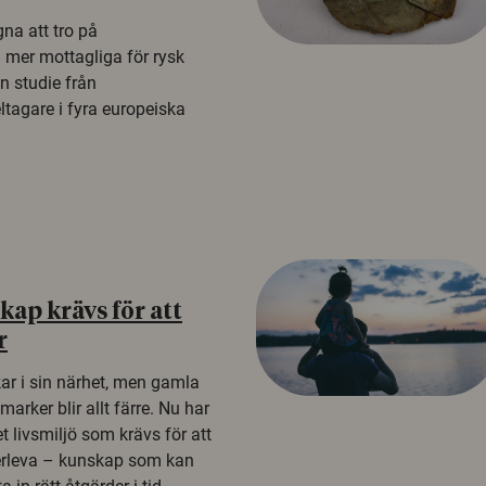
na att tro på
a mer mottagliga för rysk
n studie från
tagare i fyra europeiska
ap krävs för att
r
kar i sin närhet, men gamla
rker blir allt färre. Nu har
t livsmiljö som krävs för att
erleva – kunskap som kan