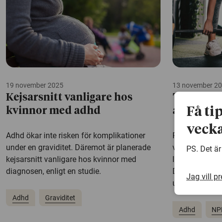
19 november 2025
13 november 2
Kejsarsnitt vanligare hos
Träning 
Få ti
kvinnor med adhd
adhd hos
vecka
Adhd ökar inte risken för komplikationer
Regelbunden tr
under en graviditet. Däremot är planerade
vuxna med ad
PS. Det är
kejsarsnitt vanligare hos kvinnor med
livskvalitet, 
diagnosen, enligt en studie.
Det visar en n
Jag vill p
universitet.
Adhd
Graviditet
Adhd
NP