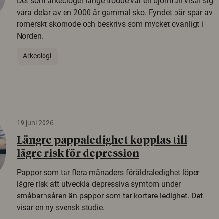
Det som arkeologer länge trodde var en björnfäll visar sig
vara delar av en 2000 år gammal sko. Fyndet bär spår av
romerskt skomode och beskrivs som mycket ovanligt i
Norden.
Arkeologi
19 juni 2026
Längre pappaledighet kopplas till
lägre risk för depression
Pappor som tar flera månaders föräldraledighet löper
lägre risk att utveckla depressiva symtom under
småbarnsåren än pappor som tar kortare ledighet. Det
visar en ny svensk studie.