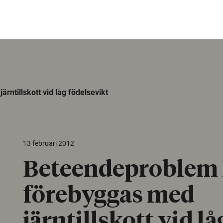
ntillskott vid låg födelsevikt
13 februari 2012
Beteendeproblem
förebyggas med
järntillskott vid lå