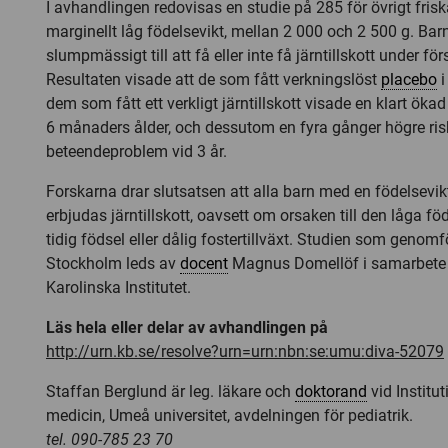
I avhandlingen redovisas en studie på 285 för övrigt fri
marginellt låg födelsevikt, mellan 2 000 och 2 500 g. Bar
slumpmässigt till att få eller inte få järntillskott under för
Resultaten visade att de som fått verkningslöst
placebo
i
dem som fått ett verkligt järntillskott visade en klart ökad 
6 månaders ålder, och dessutom en fyra gånger högre ris
beteendeproblem vid 3 år.
Forskarna drar slutsatsen att alla barn med en födelsevik
erbjudas järntillskott, oavsett om orsaken till den låga fö
tidig födsel eller dålig fostertillväxt. Studien som genom
Stockholm leds av
docent
Magnus Domellöf i samarbete 
Karolinska Institutet.
Läs hela eller delar av avhandlingen på
http://urn.kb.se/resolve?urn=urn:nbn:se:umu:diva-52079
Staffan Berglund är leg. läkare och
doktorand
vid Institut
medicin, Umeå universitet, avdelningen för pediatrik.
tel. 090-785 23 70