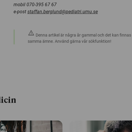
mobil 070-395 67 67
e-post
staffan.berglund@pediatri.umu.se
warning
Denna artikel är några år gammal och det kan finnas
samma ämne. Använd gärna vår sökfunktion!
icin