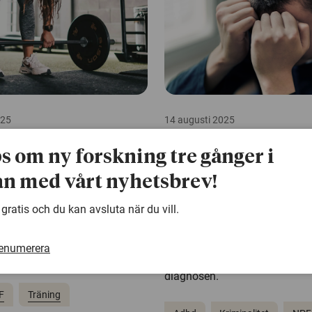
025
14 augusti 2025
minskar symtom på
Adhd-läkemedel kopp
ps om ny forskning tre gånger i
 vuxna
minskad risk för allv
händelser
n med vårt nyhetsbrev!
äning ger tydliga effekter för
hd – de upplever högre
 gratis och du kan avsluta när du vill.
Medicinering vid adhd kan s
bättre sömn och färre symtom.
självmordsförsök, olyckor, mi
y studie från Örebro
kriminalitet. Det visar en stor
renumerera
som följt närmare 150 000 p
diagnosen.
F
Träning