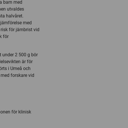
ska barn med
nen utvaldes
sta halvåret.
 jämförelse med
risk för järnbrist vid
k för
t under 2 500 g bör
delsevikten är för
förts i Umeå och
med forskare vid
ionen för klinisk