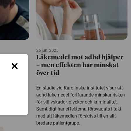
26 juni 2025
las till
Läkemedel mot adhd hjälper
arliga
– men effekten har minskat
över tid
kydda mot
En studie vid Karolinska institutet visar att
ssbruk och
adhd-läkemedel fortfarande minskar risken
 svensk studie
för självskador, olyckor och kriminalitet.
ersoner med
Samtidigt har effekterna försvagats i takt
med att läkemedlen förskrivs till en allt
bredare patientgrupp.