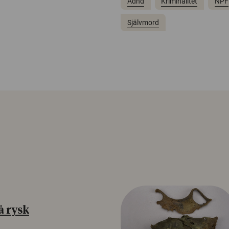
Adhd
Kriminalitet
NPF
Självmord
å rysk