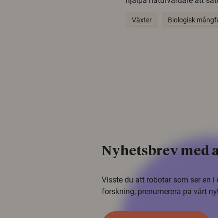
hjälpa naturvårdare att sätta
Växter
Biologisk mångf
Nyhetsbrev med a
Visste du att robotar som ser en 
forskning, prenumerera på vårt ny