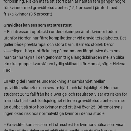
förlossning. Risken att få ett stort barn är nästan fem gånger högre
för kvinnor med graviditetsdiabetes (15,1 procent) jämfört med
friska kvinnor (3,5 procent).
Graviditet kan ses som ett stresstest
– En intressant upptäckt i undersökningen är att kvinnor födda
utanför Norden har färre komplikationer vid graviditetsdiabetes. Det
gäller både preeklampsi och stora barn. Barnets storlek beror
visserligen i hög utsträckning på mammans längd. Men även om
man tar hänsyn till den genomsnittliga längdskillnaden mellan olika
etniska grupper kvarstår en tydlig skillnad i förekomst, säger Helena
Fadl.
En viktig del i hennes undersökning är sambandet mellan
graviditetsdiabetes och senare hjärt- och kärlsjuklighet. Hon har
studerat 2642 fall från hela Sverige, och resultatet visar att risken för
framtida hjärt- och kärlsjuklighet efter en graviditetsdiabetes är mer
än dubbelt så stor hos kvinnor med ett BMI över 25. Däremot syns
ingen ökad risk hos normalviktiga kvinnor i denna studie.
– Graviditet kan ses som ett stresstest för kvinnors hälsa som visar