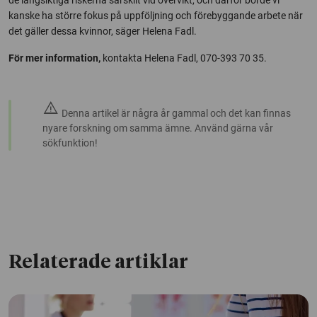
de långsiktiga riskerna särskilt vid övervikt, och därför borde vi
kanske ha större fokus på uppföljning och förebyggande arbete när
det gäller dessa kvinnor, säger Helena Fadl.
För mer information,
kontakta Helena Fadl, 070-393 70 35.
warning
Denna artikel är några år gammal och det kan finnas
nyare forskning om samma ämne. Använd gärna vår
sökfunktion!
Relaterade artiklar