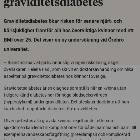
graviditetsdiabetes
Graviditetsdiabetes ökar risken för senare hjärt- och
kärlsjuklighet framför allt hos överviktiga kvinnor med ett
BMI över 25. Det visar en ny undersökning vid Örebro
universitet.
– Bland normalviktiga kvinnor såg vi ingen riskökning, säger
överläkaren Helena Fadl, som skrivit en
doktorsavhandling
om olika
aspekter på graviditetsdiabetes hos kvinnor i Sverige.
Graviditetsdiabetes är en diagnos som ställs när en kvinna utan
tidigare känd diabetes har för höga blodsockervärden
(hyperglykemi) under graviditeten. Det utesluter dock inte att hon
kan ha haft oupptäckt diabetes före graviditeten.
I Sverige testas alla gravida kvinnor regelbundet eftersom
sjukdomen kan leda till komplikationer för både mamma och barn, till
exempel havandeskapsförgiftning (preeklampsi) och komplicerad