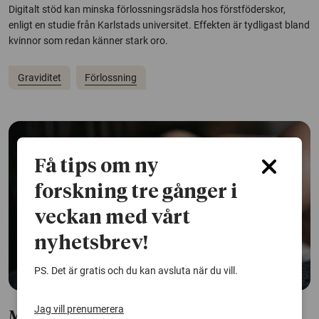
Digitalt stöd kan minska förlossningsrädsla hos förstföderskor,
enligt en studie från Karlstads universitet. Effekten är tydligast bland
kvinnor som redan känner stark oro.
Graviditet
Förlossning
Få tips om ny
forskning tre gånger i
veckan med vårt
nyhetsbrev!
PS. Det är gratis och du kan avsluta när du vill.
Jag vill prenumerera
Miljögifter och stress under graviditet