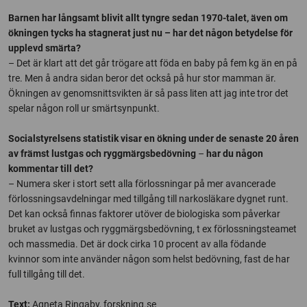
Barnen har långsamt blivit allt tyngre sedan 1970-talet, även om
ökningen tycks ha stagnerat just nu – har det någon betydelse för
upplevd smärta?
– Det är klart att det går trögare att föda en baby på fem kg än en på
tre. Men å andra sidan beror det också på hur stor mamman är.
Ökningen av genomsnittsvikten är så pass liten att jag inte tror det
spelar någon roll ur smärtsynpunkt.
Socialstyrelsens statistik visar en ökning under de senaste 20 åren
av främst lustgas och ryggmärgsbedövning
–
har du någon
kommentar till det?
– Numera sker i stort sett alla förlossningar på mer avancerade
förlossningsavdelningar med tillgång till narkosläkare dygnet runt.
Det kan också finnas faktorer utöver de biologiska som påverkar
bruket av lustgas och ryggmärgsbedövning, t ex förlossningsteamet
och massmedia. Det är dock cirka 10 procent av alla födande
kvinnor som inte använder någon som helst bedövning, fast de har
full tillgång till det.
Text:
Agneta Ringaby, forskning.se