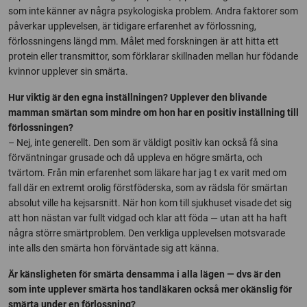
som inte känner av några psykologiska problem. Andra faktorer som
påverkar upplevelsen, är tidigare erfarenhet av förlossning,
förlossningens längd mm. Målet med forskningen är att hitta ett
protein eller transmittor, som förklarar skillnaden mellan hur födande
kvinnor upplever sin smärta.
Hur viktig är den egna inställningen? Upplever den blivande
mamman smärtan som mindre om hon har en positiv inställning till
förlossningen?
– Nej, inte generellt. Den som är väldigt positiv kan också få sina
förväntningar grusade och då uppleva en högre smärta, och
tvärtom. Från min erfarenhet som läkare har jag t ex varit med om
fall där en extremt orolig förstföderska, som av rädsla för smärtan
absolut ville ha kejsarsnitt. När hon kom till sjukhuset visade det sig
att hon nästan var fullt vidgad och klar att föda — utan att ha haft
några större smärtproblem. Den verkliga upplevelsen motsvarade
inte alls den smärta hon förväntade sig att känna.
Är känsligheten för smärta densamma i alla lägen — dvs är den
som inte upplever smärta hos tandläkaren också mer okänslig för
smärta under en förlossning?