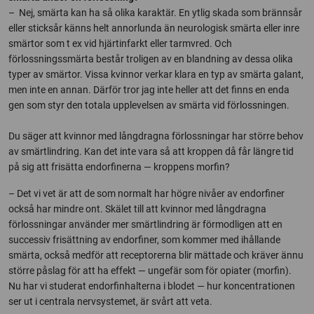
– Nej, smärta kan ha så olika karaktär. En ytlig skada som brännsår
eller sticksår känns helt annorlunda än neurologisk smärta eller inre
smärtor som t ex vid hjärtinfarkt eller tarmvred. Och
förlossningssmärta består troligen av en blandning av dessa olika
typer av smärtor. Vissa kvinnor verkar klara en typ av smärta galant,
men inte en annan. Därför tror jag inte heller att det finns en enda
gen som styr den totala upplevelsen av smärta vid förlossningen.
Du säger att kvinnor med långdragna förlossningar har större behov
av smärtlindring. Kan det inte vara så att kroppen då får längre tid
på sig att frisätta endorfinerna — kroppens morfin?
– Det vi vet är att de som normalt har högre nivåer av endorfiner
också har mindre ont. Skälet till att kvinnor med långdragna
förlossningar använder mer smärtlindring är förmodligen att en
successiv frisättning av endorfiner, som kommer med ihållande
smärta, också medför att receptorerna blir mättade och kräver ännu
större påslag för att ha effekt — ungefär som för opiater (morfin).
Nu har vi studerat endorfinhalterna i blodet — hur koncentrationen
ser ut i centrala nervsystemet, är svårt att veta.