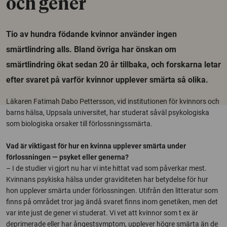
och gener
Tio av hundra födande kvinnor använder ingen
smärtlindring alls. Bland övriga har önskan om
smärtlindring ökat sedan 20 år tillbaka, och forskarna letar
efter svaret på varför kvinnor upplever smärta så olika.
Läkaren Fatimah Dabo Pettersson, vid institutionen för kvinnors och
barns hälsa, Uppsala universitet, har studerat såväl psykologiska
som biologiska orsaker till förlossningssmärta.
Vad är viktigast för hur en kvinna upplever smärta under
förlossningen — psyket eller generna?
– I de studier vi gjort nu har vi inte hittat vad som påverkar mest.
Kvinnans psykiska hälsa under graviditeten har betydelse för hur
hon upplever smärta under förlossningen. Utifrån den litteratur som
finns på området tror jag ändå svaret finns inom genetiken, men det
var inte just de gener vi studerat. Vi vet att kvinnor som t ex är
deprimerade eller har ångestsymptom, upplever högre smärta än de