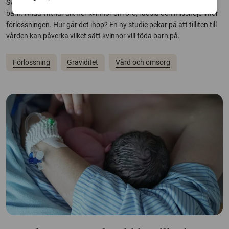
Sverige hör till de länder i världen där det är allra säkrast att föda
barn. Ändå vittnar allt fler kvinnor om oro, rädsla och missnöje inför
förlossningen. Hur går det ihop? En ny studie pekar på att tilliten till
vården kan påverka vilket sätt kvinnor vill föda barn på.
Förlossning
Graviditet
Vård och omsorg