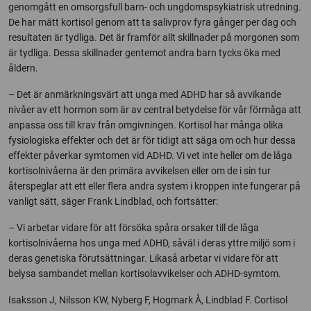
genomgått en omsorgsfull barn- och ungdomspsykiatrisk utredning.
De har mätt kortisol genom att ta salivprov fyra gånger per dag och
resultaten är tydliga. Det är framför allt skillnader på morgonen som
är tydliga. Dessa skillnader gentemot andra barn tycks öka med
åldern.
– Det är anmärkningsvärt att unga med ADHD har så avvikande
nivåer av ett hormon som är av central betydelse för vår förmåga att
anpassa oss till krav från omgivningen. Kortisol har många olika
fysiologiska effekter och det är för tidigt att säga om och hur dessa
effekter påverkar symtomen vid ADHD. Vi vet inte heller om de låga
kortisolnivåerna är den primära avvikelsen eller om de i sin tur
återspeglar att ett eller flera andra system i kroppen inte fungerar på
vanligt sätt, säger Frank Lindblad, och fortsätter:
– Vi arbetar vidare för att försöka spåra orsaker till de låga
kortisolnivåerna hos unga med ADHD, såväl i deras yttre miljö som i
deras genetiska förutsättningar. Likaså arbetar vi vidare för att
belysa sambandet mellan kortisolavvikelser och ADHD-symtom.
Isaksson J, Nilsson KW, Nyberg F, Hogmark Å, Lindblad F. Cortisol