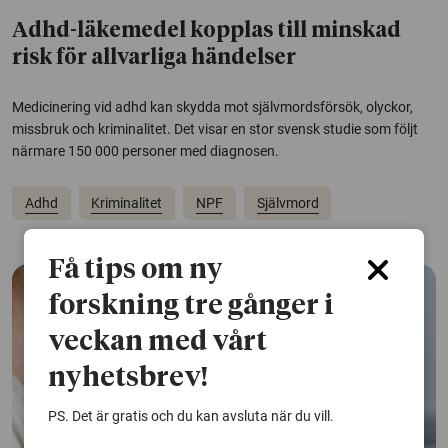
Adhd-läkemedel kopplas till minskad
risk för allvarliga händelser
Medicinering vid adhd kan skydda mot självmordsförsök, olyckor,
missbruk och kriminalitet. Det visar en stor svensk studie som följt
närmare 150 000 personer med diagnosen.
Adhd
Kriminalitet
NPF
Självmord
Få tips om ny
forskning tre gånger i
veckan med vårt
nyhetsbrev!
PS. Det är gratis och du kan avsluta när du vill.