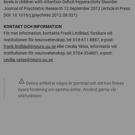
levels in children with Attention-Deficit/Hyperactivity Disorder.
Journal of Psychiatric Research 12 September 2012 (Article in Press
DOI: 10.1016/j.jpsychires.2012.08.021)
KONTAKT OCH INFORMATION
För mer information, kontakta Frank Lindblad, forskare vid
Institutionen för neurovetenskap, tel: 018-611 8887, e-post:
frank.lindblad@neuro.uu.se
eller Cecilia Yates, informatör vid
Institutionen för neurovetenskap, tel: 0704-334801, e-post:
cecilia.yates@neuro.uu.se
warning
Denna artikel är några år gammal och det kan finnas
nyare forskning om samma ämne. Använd gärna vår
sökfunktion!