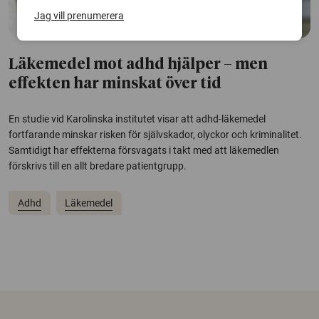
Jag vill prenumerera
Läkemedel mot adhd hjälper – men
effekten har minskat över tid
En studie vid Karolinska institutet visar att adhd-läkemedel
fortfarande minskar risken för självskador, olyckor och kriminalitet.
Samtidigt har effekterna försvagats i takt med att läkemedlen
förskrivs till en allt bredare patientgrupp.
Adhd
Läkemedel