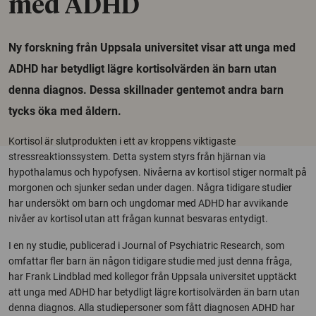
med ADHD
Ny forskning från Uppsala universitet visar att unga med
ADHD har betydligt lägre kortisolvärden än barn utan
denna diagnos. Dessa skillnader gentemot andra barn
tycks öka med åldern.
Kortisol är slutprodukten i ett av kroppens viktigaste
stressreaktionssystem. Detta system styrs från hjärnan via
hypothalamus och hypofysen. Nivåerna av kortisol stiger normalt på
morgonen och sjunker sedan under dagen. Några tidigare studier
har undersökt om barn och ungdomar med ADHD har avvikande
nivåer av kortisol utan att frågan kunnat besvaras entydigt.
I en ny studie, publicerad i Journal of Psychiatric Research, som
omfattar fler barn än någon tidigare studie med just denna fråga,
har Frank Lindblad med kollegor från Uppsala universitet upptäckt
att unga med ADHD har betydligt lägre kortisolvärden än barn utan
denna diagnos. Alla studiepersoner som fått diagnosen ADHD har