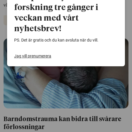
vården kan påverka vilket sätt kvinnor vill föda barn på.
forskning tre gånger i
veckan med vårt
Förlossning
Graviditet
Vård och omsorg
nyhetsbrev!
PS. Det är gratis och du kan avsluta när du vill.
Jag vill prenumerera
Barndomstrauma kan bidra till svårare
förlossningar