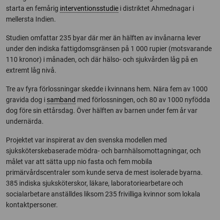
starta en femårig
interventionsstudie
i distriktet Ahmednagar i
mellersta Indien.
Studien omfattar 235 byar där mer än hälften av invånarna lever
under den indiska fattigdomsgränsen på 1 000 rupier (motsvarande
110 kronor) i månaden, och där hälso- och sjukvården låg på en
extremt låg nivå.
Tre av fyra förlossningar skedde i kvinnans hem. Nära fem av 1000
gravida dog i
samband
med förlossningen, och 80 av 1000 nyfödda
dog före sin ettårsdag. Över hälften av barnen under fem år var
undernärda.
Projektet var inspirerat av den svenska modellen med
sjuksköterskebaserade mödra- och barnhälsomottagningar, och
målet var att sätta upp nio fasta och fem mobila
primärvårdscentraler som kunde serva de mest isolerade byarna.
385 indiska sjuksköterskor, läkare, laboratoriearbetare och
socialarbetare anställdes liksom 235 frivilliga kvinnor som lokala
kontaktpersoner.