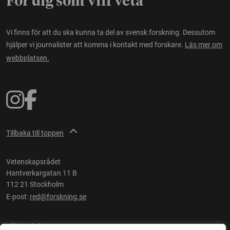
För dig som vill veta
Vi finns för att du ska kunna ta del av svensk forskning. Dessutom
hjälper vi journalister att komma i kontakt med forskare.
Läs mer om
webbplatsen.
Tillbaka till toppen
Vetenskapsrådet
Hantverkargatan 11 B
112 21 Stockholm
E-post:
red@forskning.se
Tillgänglighet