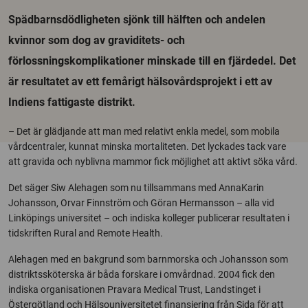
Spädbarnsdödligheten sjönk till hälften och andelen
kvinnor som dog av graviditets- och
förlossningskomplikationer minskade till en fjärdedel. Det
är resultatet av ett femårigt hälsovårdsprojekt i ett av
Indiens fattigaste distrikt.
– Det är glädjande att man med relativt enkla medel, som mobila
vårdcentraler, kunnat minska mortaliteten. Det lyckades tack vare
att gravida och nyblivna mammor fick möjlighet att aktivt söka vård.
Det säger Siw Alehagen som nu tillsammans med AnnaKarin
Johansson, Orvar Finnström och Göran Hermansson – alla vid
Linköpings universitet – och indiska kolleger publicerar resultaten i
tidskriften Rural and Remote Health.
Alehagen med en bakgrund som barnmorska och Johansson som
distriktssköterska är båda forskare i omvårdnad. 2004 fick den
indiska organisationen Pravara Medical Trust, Landstinget i
Östergötland och Hälsouniversitetet finansiering från Sida för att