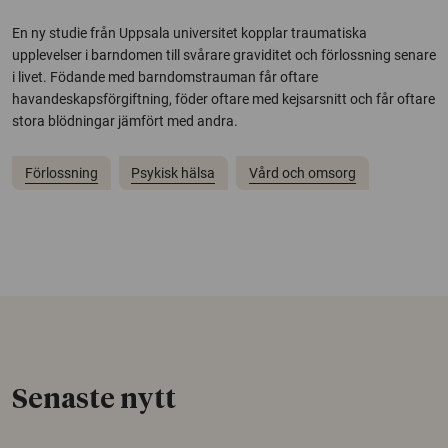
En ny studie från Uppsala universitet kopplar traumatiska
upplevelser i barndomen till svårare graviditet och förlossning senare
i livet. Födande med barndomstrauman får oftare
havandeskapsförgiftning, föder oftare med kejsarsnitt och får oftare
stora blödningar jämfört med andra.
Förlossning
Psykisk hälsa
Vård och omsorg
Senaste nytt