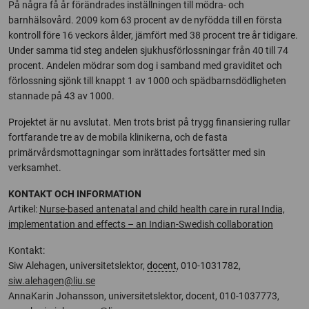
På några få år förändrades inställningen till mödra- och
barnhälsovård. 2009 kom 63 procent av de nyfödda till en första
kontroll före 16 veckors ålder, jämfört med 38 procent tre år tidigare.
Under samma tid steg andelen sjukhusförlossningar från 40 till 74
procent. Andelen mödrar som dog i samband med graviditet och
förlossning sjönk till knappt 1 av 1000 och spädbarnsdödligheten
stannade på 43 av 1000.
Projektet är nu avslutat. Men trots brist på trygg finansiering rullar
fortfarande tre av de mobila klinikerna, och de fasta
primärvårdsmottagningar som inrättades fortsätter med sin
verksamhet.
KONTAKT OCH INFORMATION
Artikel:
Nurse-based antenatal and child health care in rural India,
implementation and effects – an Indian-Swedish collaboration
Kontakt:
Siw Alehagen, universitetslektor,
docent
, 010-1031782,
siw.alehagen@liu.se
AnnaKarin Johansson, universitetslektor, docent, 010-1037773,