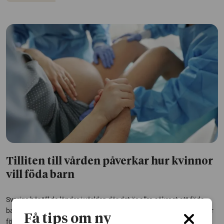
Tilliten till vården påverkar hur kvinnor
vill föda barn
Sverige hör till de länder i världen där det är allra säkrast att föda
barn. Ändå vittnar allt fler kvinnor om oro, rädsla och missnöje inför
Få tips om ny
förlossningen. Hur går det ihop? En ny studie pekar på att tilliten till