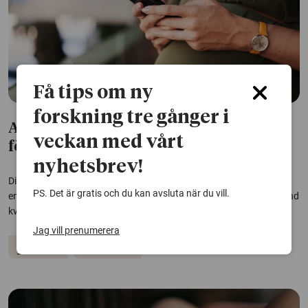
Få tips om ny
forskning tre gånger i
App kan hjälpa kvinnor med
veckan med vårt
förlossningsrädsla
nyhetsbrev!
Digitalt stöd kan minska förlossningsrädsla hos förstföderskor,
PS. Det är gratis och du kan avsluta när du vill.
enligt en studie från Karlstads universitet. Effekten är tydligast bland
kvinnor som redan känner stark oro.
Jag vill prenumerera
Graviditet
Förlossning