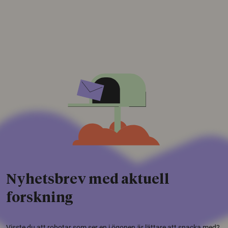
Nyhetsbrev med aktuell
forskning
Visste du att robotar som ser en i ögonen är lättare att snacka med?