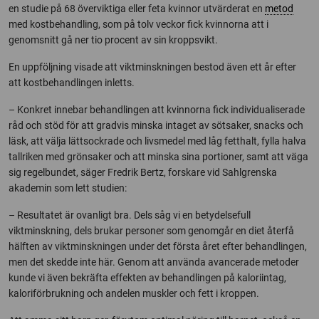
en studie på 68 överviktiga eller feta kvinnor utvärderat en
metod
med kostbehandling, som på tolv veckor fick kvinnorna att i
genomsnitt gå ner tio procent av sin kroppsvikt.
En uppföljning visade att viktminskningen bestod även ett år efter
att kostbehandlingen inletts.
– Konkret innebar behandlingen att kvinnorna fick individualiserade
råd och stöd för att gradvis minska intaget av sötsaker, snacks och
läsk, att välja lättsockrade och livsmedel med låg fetthalt, fylla halva
tallriken med grönsaker och att minska sina portioner, samt att väga
sig regelbundet, säger Fredrik Bertz, forskare vid Sahlgrenska
akademin som lett studien:
– Resultatet är ovanligt bra. Dels såg vi en betydelsefull
viktminskning, dels brukar personer som genomgår en diet återfå
hälften av viktminskningen under det första året efter behandlingen,
men det skedde inte här. Genom att använda avancerade metoder
kunde vi även bekräfta effekten av behandlingen på kaloriintag,
kaloriförbrukning och andelen muskler och fett i kroppen.