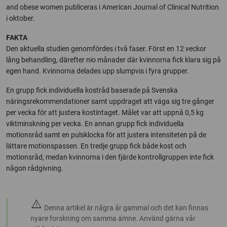
and obese women publiceras i American Journal of Clinical Nutrition
i oktober.
FAKTA
Den aktuella studien genomfördes i två faser. Först en 12 veckor
lång behandling, därefter nio månader där kvinnorna fick klara sig på
egen hand. Kvinnorna delades upp slumpvis i fyra grupper.
En grupp fick individuella kostråd baserade på Svenska
näringsrekommendationer samt uppdraget att väga sig tre gånger
per vecka för att justera kostintaget. Målet var att uppnå 0,5 kg
viktminskning per vecka. En annan grupp fick individuella
motionsråd samt en pulsklocka för att justera intensiteten på de
lättare motionspassen. En tredje grupp fick både kost och
motionsråd, medan kvinnorna i den fjärde kontrollgruppen inte fick
någon rådgivning.
warning
Denna artikel är några år gammal och det kan finnas
nyare forskning om samma ämne. Använd gärna vår