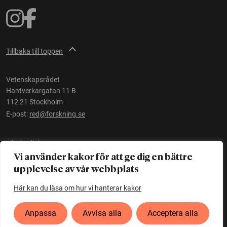
Tillbaka till toppen
Vetenskapsrådet
Hantverkargatan 11 B
112 21 Stockholm
E-post:
red@forskning.se
Tillgänglighet
Vi använder kakor för att ge dig en bättre
upplevelse av vår webbplats
Ett initiativ av
Vetenskapsrådet
Här kan du läsa om hur vi hanterar kakor
Anpassa
Avvisa alla
Acceptera alla