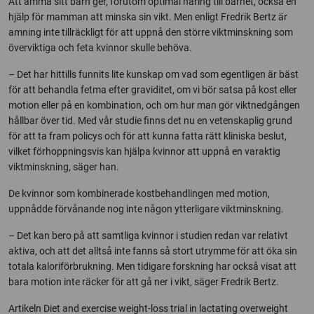
Att amma sitt barn ger, förutom optimal näring till barnet, också en
hjälp för mamman att minska sin vikt. Men enligt Fredrik Bertz är
amning inte tillräckligt för att uppnå den större viktminskning som
överviktiga och feta kvinnor skulle behöva.
– Det har hittills funnits lite kunskap om vad som egentligen är bäst
för att behandla fetma efter graviditet, om vi bör satsa på kost eller
motion eller på en kombination, och om hur man gör viktnedgången
hållbar över tid. Med vår studie finns det nu en vetenskaplig grund
för att ta fram policys och för att kunna fatta rätt kliniska beslut,
vilket förhoppningsvis kan hjälpa kvinnor att uppnå en varaktig
viktminskning, säger han.
De kvinnor som kombinerade kostbehandlingen med motion,
uppnådde förvånande nog inte någon ytterligare viktminskning.
– Det kan bero på att samtliga kvinnor i studien redan var relativt
aktiva, och att det alltså inte fanns så stort utrymme för att öka sin
totala kaloriförbrukning. Men tidigare forskning har också visat att
bara motion inte räcker för att gå ner i vikt, säger Fredrik Bertz.
Artikeln Diet and exercise weight-loss trial in lactating overweight