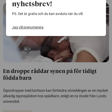
nyhetsbrev!
PS. Det är gratis och du kan avsluta när du vill.
Jag vill prenumerera
En droppe räddar synen på för tidigt
födda barn
Ögondroppar med kortison kan förhindra utvecklingen av en mycket
allvarlig ögonsjukdom hos spädbarn, enligt en ny studie från Lunds
universitet.