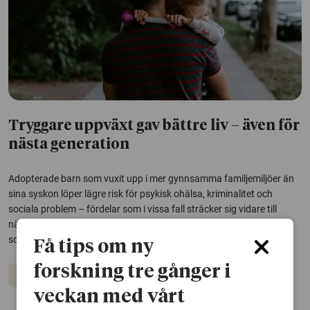
Tryggare uppväxt gav bättre liv – även för
nästa generation
Adopterade barn som vuxit upp i mer gynnsamma familjemiljöer än
sina syskon löper lägre risk för psykisk ohälsa, kriminalitet och
sociala problem – fördelar som i vissa fall sträcker sig vidare till
nästa generation. Det visar en ny studie från Karolinska institutet
som undersökt...
Få tips om ny
forskning tre gånger i
Barn och unga
Psykisk hälsa
veckan med vårt