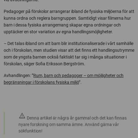
Pedagoger på förskolor arrangerar ibland de fysiska miljöerna för att
kunna ordna och reglera barngruppen. Samtidigt visar filmerna hur
barn i dessa fysiska arrangemang skapar egna ordningar och
upptäcker en stor variation av egna handlingsmöjligheter.
– Det talas ibland om att barn blir institutionaliserade i vårt samhälle
och i förskolan, men studien visar att det finns ett handlingsutrymme
som de yngsta barnen också faktiskt tar sig i många situationer i
förskolan, säger Sofia Eriksson Bergström.
Avhandlingen: ”
Rum, barn och pedagoger – om möjligheter och
begränsningar i förskolans fysiska miljö
”.
warning
Denna artikel är några år gammal och det kan finnas
nyare forskning om samma ämne. Använd gärna vår
sökfunktion!