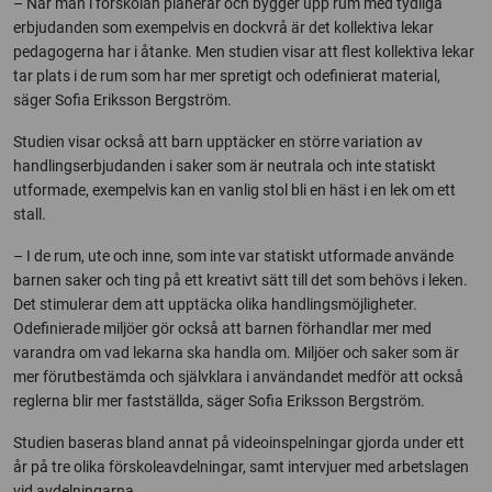
– När man i förskolan planerar och bygger upp rum med tydliga
erbjudanden som exempelvis en dockvrå är det kollektiva lekar
pedagogerna har i åtanke. Men studien visar att flest kollektiva lekar
tar plats i de rum som har mer spretigt och odefinierat material,
säger Sofia Eriksson Bergström.
Studien visar också att barn upptäcker en större variation av
handlingserbjudanden i saker som är neutrala och inte statiskt
utformade, exempelvis kan en vanlig stol bli en häst i en lek om ett
stall.
– I de rum, ute och inne, som inte var statiskt utformade använde
barnen saker och ting på ett kreativt sätt till det som behövs i leken.
Det stimulerar dem att upptäcka olika handlingsmöjligheter.
Odefinierade miljöer gör också att barnen förhandlar mer med
varandra om vad lekarna ska handla om. Miljöer och saker som är
mer förutbestämda och självklara i användandet medför att också
reglerna blir mer fastställda, säger Sofia Eriksson Bergström.
Studien baseras bland annat på videoinspelningar gjorda under ett
år på tre olika förskoleavdelningar, samt intervjuer med arbetslagen
vid avdelningarna.