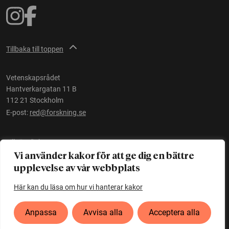
Tillbaka till toppen
Vetenskapsrådet
Hantverkargatan 11 B
112 21 Stockholm
E-post:
red@forskning.se
Tillgänglighet
Vi använder kakor för att ge dig en bättre
upplevelse av vår webbplats
Ett initiativ av
Vetenskapsrådet
Här kan du läsa om hur vi hanterar kakor
Anpassa
Avvisa alla
Acceptera alla