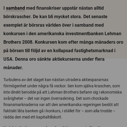
I
samband
med finanskriser uppstår nästan alltid
börskrascher. De kan bli mycket stora. Det senaste
exemplet är börsras världen över i samband med
konkursen i den amerikanska investmentbanken Lehman
Brothers 2008. Konkursen kom efter många månaders oro
på börsen till följd av en kollapsad fastighetsmarknad i
USA. Denna oro sänkte aktiekurserna under flera
månader.
Turbulens av det slaget kan nästan utradera aktiespararnas
förmögenhet under några få veckor. Sen kom själva kraschen, som
inte direkt berodde på att Lehman Brothers befann sig i ekonomiska
svårigheter – det var ingen överraskning. Det som chockade
finansmarknaderna var att den amerikanska regeringen beslöt att
faktiskt låta banken gå i konkurs, i stället för – som alla trodde –
rädda den med ett kapitaltillskott.