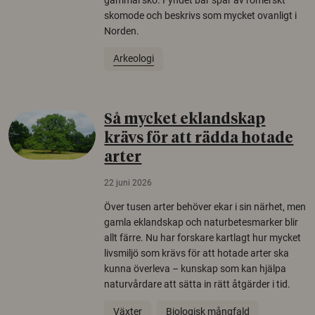
gammal sko. Fyndet bär spår av romerskt
skomode och beskrivs som mycket ovanligt i
Norden.
Arkeologi
Så mycket eklandskap
krävs för att rädda hotade
arter
22 juni 2026
Över tusen arter behöver ekar i sin närhet, men
gamla eklandskap och naturbetesmarker blir
allt färre. Nu har forskare kartlagt hur mycket
livsmiljö som krävs för att hotade arter ska
kunna överleva – kunskap som kan hjälpa
naturvårdare att sätta in rätt åtgärder i tid.
Växter
Biologisk mångfald