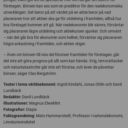
företagen. Börsen kan ses som en prediktor för den realekonomiska
utvecklingen. Det beror på att värdet på en aktie beror på vad
placeraren tror att aktien ska ge för utdelning i framtiden, alltså hur
bra företaget kommer att gå. När realekonomin blir sämre, förväntar
sig placeraren lägre utdelning och aktiekursen sjunker. Och omvänt
– när det går bra för ekonomin som helhet, förväntar sig placeraren
högre avkastning i framtiden, och aktien stiger.
– Även om börsen till viss del förutser framtiden för företagen, går
det inte att göra prognos på allt som kan hända. Krig, terrorattacker
och naturkatastrofer går inte att förutse, och även de påverkar
börsen, säger Clas Bergström.
Texter i tema världsekonomi:
Ingrid Kindahl, Jonas Ohlin och Danil
Lundbäck
Redaktör:
Danil Lundbäck
Illustrationer:
Magnus Elweklint
Fotografier:
Diapix
Faktagranskning:
Mats Hammarstedt, Professor i nationalekonomi,
Linnéuniversitetet