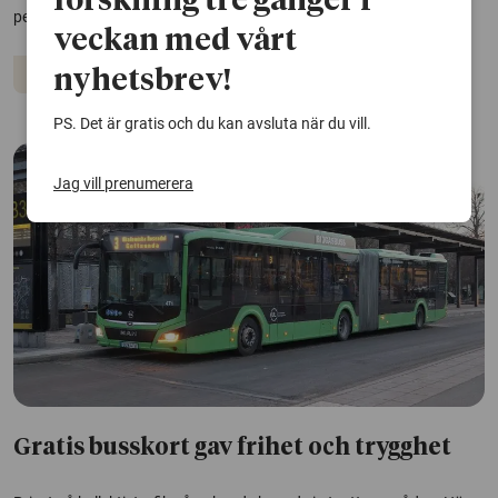
forskning tre gånger i
penningtvätt i någon större utsträckning, enligt en ny avhandling.
veckan med vårt
Ekonomi
Lagstiftning
nyhetsbrev!
PS. Det är gratis och du kan avsluta när du vill.
Jag vill prenumerera
Gratis busskort gav frihet och trygghet