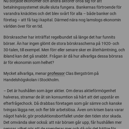
Nu började ekonomer och andra aktörer oroa sig för att
betalningssystemet skulle sluta fungera. Bankernas förtroende för
varandra knäcktes och det blev svårt för alla – både banker och
företag – att få tag i kapital. Därmed nära nog lamslogs ekonomin
världen över för en tid.
Börskrascher har inträffat regelbundet så länge det har funnits
börser. Än har ingen glömt de stora börskrascherna på 1920- och
30-talen, till exempel. Men förr eller senare sker en återhämtning, och
ibland kan det gå snabbt. Frågan är då hur allvarliga dessa börsras
är för ekonomin som helhet?
Mycket allvarliga, menar
professor
Clas Bergström på
Handelshögskolan i Stockholm.
– Det är hushållen som äger aktier. Om deras aktieförmögenhet
halveras, stramar de åt sin konsumtion så hårt att det uppstår en
efterfrågechock. Då drabbas företagen som går sämre och kanske
tvingas lägga ner, och fler blir arbetslösa. Även om krisen bara varar
något halvår, gör produktionsbortfallet under den tiden stor skada.
Det omvända sker också: att när börsen går upp, får hushållen mer
pengar, vilket gör att de spenderar mer och då går det bättre för