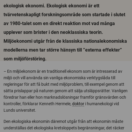
ekologisk ekonomi. Ekologisk ekonomi är ett
tvärvetenskapligt forskningsområde som startade i slutet
av 1980-talet som en direkt reaktion mot vad många
upplever som brister i den neoklassiska teorin.
Miljöekonomi utgår från de klassiska nationalekonomiska
modellerna men tar större hänsyn till ”externa effekter”
som miljöförstöring.
– En miljöekonom är en traditionell ekonom som är intresserad av
miljö och vill använda sin vanliga ekonomiska verktygslåda till
regleringar för att få bukt med miljöproblem, till exempel genom att
sätta prislappar på naturen genom att sälja utsläppsrätter. Vanligen
föredrar han eller hon marknadslösningar framför gränsvärden och
kontroller, förklarar Kenneth Hermele,
doktor
i humanekologi vid
Lunds universitet.
Den ekologiska ekonomin däremot utgår från att ekonomin måste
underställas det ekologiska kretsloppets begränsningar, det räcker