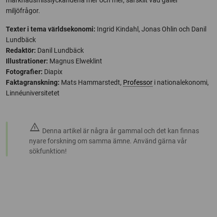
marknadsmisslyckandena mer och mer, särskilt vad gäller
miljöfrågor.
Texter i tema världsekonomi:
Ingrid Kindahl, Jonas Ohlin och Danil
Lundbäck
Redaktör:
Danil Lundbäck
Illustrationer:
Magnus Elweklint
Fotografier:
Diapix
Faktagranskning:
Mats Hammarstedt,
Professor
i nationalekonomi,
Linnéuniversitetet
warning
Denna artikel är några år gammal och det kan finnas
nyare forskning om samma ämne. Använd gärna vår
sökfunktion!