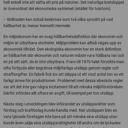
helt enkelt inte att sätta ett pris på naturen. Det naturliga kretsloppet
är överordnat det ekonomiska systemet (istället för tvärtom).
– Skillnaden kan också beskrivas som två olika synsätt på vad
hållbarhet är, menar Kenneth Hermele.
En miljöekonom har en svag hållbarhetsdefinition där ekonomin och
miljön är utbytbara storheter. Miljöproblem kan alltså vägas upp av
ekonomisk tillväxt. Den ekologiska ekonomin har en stark definition
av hållbarhet där ekonomin och naturen måste vara hållbara var och
en på sitt sätt, de är inte utbytbara. Fram till 1970-talet försökte man
ofta förbjuda eller begränsa miljöfarliga utsläpp genom regler och
straffavgifter. En fabrik fick lov att släppa ut ett visst antal ton av ett
farligt ämne för produktionen. Problemet med dessa absoluta regler
var att det inte gav några incitament till att minska miljöförstörelsen.
Därför infördes allt oftare en avgift, till exempel per ton utsläpp.
Nästa steg i utvecklingen blev införandet av utsläppsrätter som
företag och kraftbolag kunde handla med. När utsläppen blev en
vara tjänade företagen inte bara på att minska sina utsläpp utan
kunde även sälja sina utsläppsrättigheter till andra om de lyckades