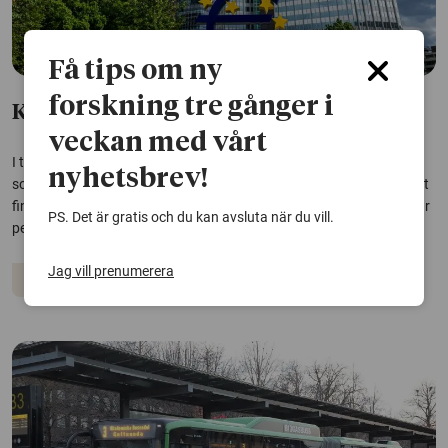
Få tips om ny
forskning tre gånger i
Kampen mot penningtvätt missar målet
veckan med vårt
I tre decennier har arbetet mot penningtvätt byggt på ett system
nyhetsbrev!
som har sett stabilt ut, men som har fungerat sämre i praktiken. Det
finns massor av riktlinjer och regler, men det är oklart om de stoppar
PS. Det är gratis och du kan avsluta när du vill.
penningtvätt i någon större utsträckning, enligt en ny avhandling.
Jag vill prenumerera
Ekonomi
Lagstiftning