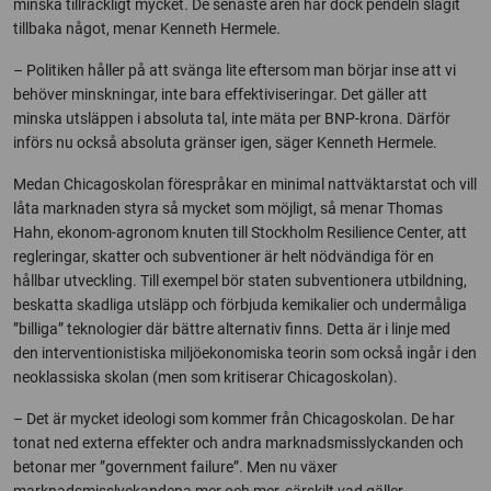
minska tillräckligt mycket. De senaste åren har dock pendeln slagit
tillbaka något, menar Kenneth Hermele.
– Politiken håller på att svänga lite eftersom man börjar inse att vi
behöver minskningar, inte bara effektiviseringar. Det gäller att
minska utsläppen i absoluta tal, inte mäta per BNP-krona. Därför
införs nu också absoluta gränser igen, säger Kenneth Hermele.
Medan Chicagoskolan förespråkar en minimal nattväktarstat och vill
låta marknaden styra så mycket som möjligt, så menar Thomas
Hahn, ekonom-agronom knuten till Stockholm Resilience Center, att
regleringar, skatter och subventioner är helt nödvändiga för en
hållbar utveckling. Till exempel bör staten subventionera utbildning,
beskatta skadliga utsläpp och förbjuda kemikalier och undermåliga
”billiga” teknologier där bättre alternativ finns. Detta är i linje med
den interventionistiska miljöekonomiska teorin som också ingår i den
neoklassiska skolan (men som kritiserar Chicagoskolan).
– Det är mycket ideologi som kommer från Chicagoskolan. De har
tonat ned externa effekter och andra marknadsmisslyckanden och
betonar mer ”government failure”. Men nu växer