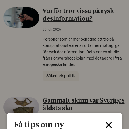
Varför tror vissa på rysk
desinformation?
30 juli 2026
Personer som är mer benägna att tro på
konspirationsteorier är ofta mer mottagliga
för rysk desinformation. Det visar en studie
från Försvarshögskolan med deltagare i fyra
europeiska länder.
Säkerhetspolitik
Gammalt skinn var Sveriges
äldsta sko
22 juni 2026
Få tips om ny
Det som arkeologer länge trodde var en