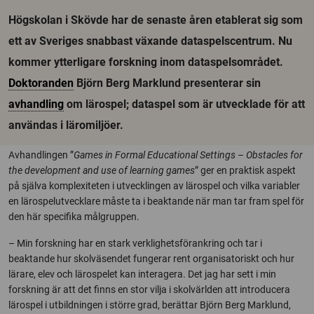
Högskolan i Skövde har de senaste åren etablerat sig som
ett av Sveriges snabbast växande dataspelscentrum. Nu
kommer ytterligare forskning inom dataspelsområdet.
Doktoranden
Björn Berg Marklund presenterar sin
avhandling
om lärospel; dataspel som är utvecklade för att
användas i läromiljöer.
Avhandlingen ”
Games in Formal Educational Settings – Obstacles for
the development and use of learning games
” ger en praktisk aspekt
på själva komplexiteten i utvecklingen av lärospel och vilka variabler
en lärospelutvecklare måste ta i beaktande när man tar fram spel för
den här specifika målgruppen.
– Min forskning har en stark verklighetsförankring och tar i
beaktande hur skolväsendet fungerar rent organisatoriskt och hur
lärare, elev och lärospelet kan interagera. Det jag har sett i min
forskning är att det finns en stor vilja i skolvärlden att introducera
lärospel i utbildningen i större grad, berättar Björn Berg Marklund,