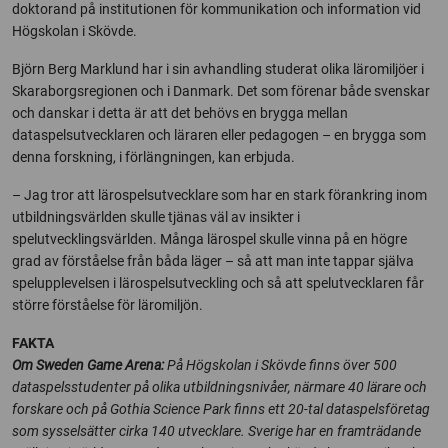
doktorand på institutionen för kommunikation och information vid
Högskolan i Skövde.
Björn Berg Marklund har i sin avhandling studerat olika läromiljöer i
Skaraborgsregionen och i Danmark. Det som förenar både svenskar
och danskar i detta är att det behövs en brygga mellan
dataspelsutvecklaren och läraren eller pedagogen – en brygga som
denna forskning, i förlängningen, kan erbjuda.
– Jag tror att lärospelsutvecklare som har en stark förankring inom
utbildningsvärlden skulle tjänas väl av insikter i
spelutvecklingsvärlden. Många lärospel skulle vinna på en högre
grad av förståelse från båda läger – så att man inte tappar själva
spelupplevelsen i lärospelsutveckling och så att spelutvecklaren får
större förståelse för läromiljön.
FAKTA
Om Sweden Game Arena:
På Högskolan i Skövde finns över 500
dataspelsstudenter på olika utbildningsnivåer, närmare 40 lärare och
forskare och på Gothia Science Park finns ett 20-tal dataspelsföretag
som sysselsätter cirka 140 utvecklare. Sverige har en framträdande