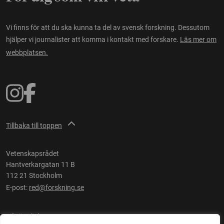
Vi finns för att du ska kunna ta del av svensk forskning. Dessutom
hjälper vi journalister att komma i kontakt med forskare.
Läs mer om
webbplatsen.
Tillbaka till toppen
Vetenskapsrådet
Hantverkargatan 11 B
112 21 Stockholm
E-post:
red@forskning.se
Tillgänglighet